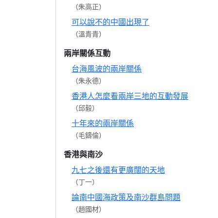
（朱高正）
可以說不的中國出現了
（溫青青）
兩岸關係互動
台海風波的兩岸關係
（朱永德）
香港人怎麼看兩岸三地的互動發展
（邱毅）
十年來的兩岸關係
（毛鑄倫）
香港與南沙
九七之後還有更廣闊的天地
（丁一）
論南中國海政策及南沙群島問題
（趙國材）