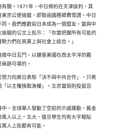
有關。1871年，中日條約在天津談判，其
駐東京公使迪龍，即致函國務卿費雪謂，中日
不同。我們應歡迎日本成為一個盟友，當與中
在迪龍的公文上批示：「你當把握所有可能的
權勢力們在商業上與社會上結合。」
挑撥中日互鬥，以擴張美國在西太平洋的霸
是無跡可尋的。
並努力向美日表態「決不與中共合作」，只希
圖「以主權換取漁權」。北京當局則投鼠忌
聲中，全球華人發動了空前的示威運動，舊金
達萬人以上。北大、復旦學生均有大字報貼
百萬人上街都有可能。