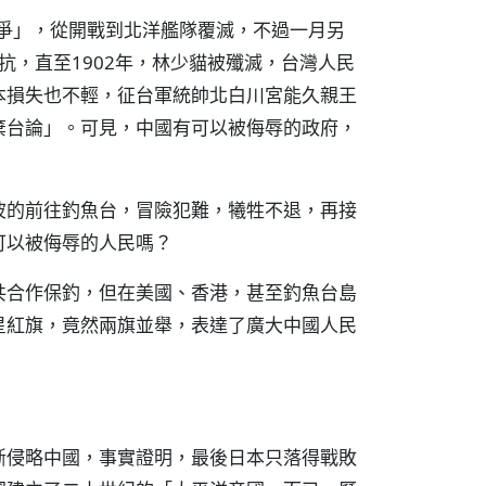
戰爭」，從開戰到北洋艦隊覆滅，不過一月另
抵抗，直至1902年，林少貓被殲滅，台灣人民
本損失也不輕，征台軍統帥北白川宮能久親王
棄台論」。可見，中國有可以被侮辱的政府，
波的前往釣魚台，冒險犯難，犧牲不退，再接
可以被侮辱的人民嗎？
共合作保釣，但在美國、香港，甚至釣魚台島
星紅旗，竟然兩旗並舉，表達了廣大中國人民
斷侵略中國，事實證明，最後日本只落得戰敗