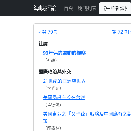
跳至主要內容
海峽評論
首頁
期刊列表
《中華雜誌》
« 第 70 期
第 72 期 
社論
96年保釣運動的觀察
（社論）
國際政治與外交
21世紀的亞洲與世界
（李光耀）
美國霸權主義在台灣
（孟德聲）
美國東亞之「父子孫」戰略及中國應有之
策
（印鐵林）