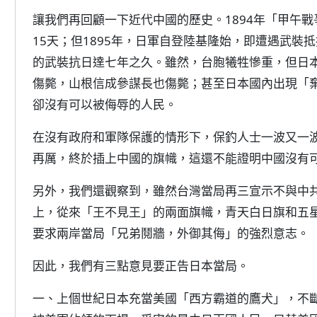
讓我們再回顧一下近代中國的歷史。1894年「甲午
15天；但1895年，日軍自登陸基隆始，即遭遇武裝
的武裝抗日達七年之久。雖然，台胞犧牲慘重，但日
傷斃，山根信成參謀長也傷斃；甚至日本國內出現「
卻沒有可以被侮辱的人民。
在沒有政府和軍隊保護的情形下，保釣人士一波又一
再厲，終於插上中國的旗幟，這還不能證明中國沒有
另外，我們還觀察到，雖然台灣當局再三宣示不與中
上，從來「王不見王」的兩面旗幟，青天白日旗和五
要求兩岸當局「兄弟鬩牆，外御其侮」的強烈意志。
因此，我們有三點意見要正告日本當局。
一、上個世紀日本充當美國「西方霸道的鷹犬」，不