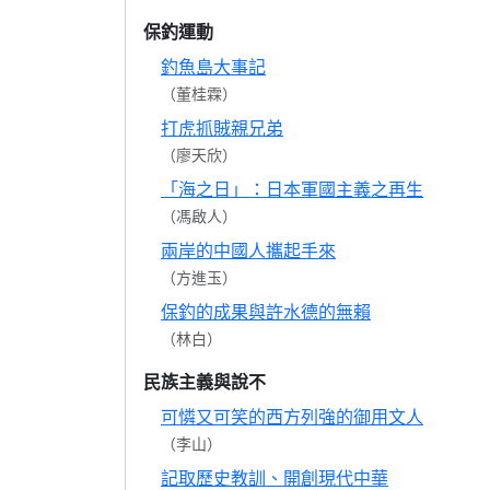
保釣運動
釣魚島大事記
（董桂霖）
打虎抓賊親兄弟
（廖天欣）
「海之日」：日本軍國主義之再生
（馮啟人）
兩岸的中國人攜起手來
（方進玉）
保釣的成果與許水德的無賴
（林白）
民族主義與說不
可憐又可笑的西方列強的御用文人
（李山）
記取歷史教訓、開創現代中華