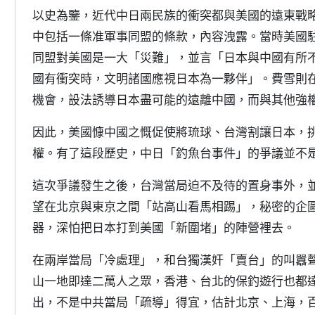
以史為鑒，近代中日兩民族的衝突都與美國的遠東戰略
中包括一條准軍事同盟的條款，內容洩露。當時美國
同盟對美國是一大「災難」，並言「日本與中國有所
國有衝突時，文明諸國應視日本為一夥伴」。費雪則
機會，設法誘導日本盡可能的遠離中國，而與其他強
因此，美國慷中國之慨促使將琉球、台灣割讓日本，
權。有了這段歷史，中日「釣魚台事件」的爭議並不
這次爭議發生之後，台灣當局迫不及待的置身事外，
望在北京與東京之間「站高山看馬相踢」，秘密的企
器，深怕把日本打到美國「新圍堵」的陣營裡去。
在兩岸當局「冷處理」，和台獨漢奸「賣台」的叫囂
山一地即達二萬人之眾，香港、台北的保釣遊行也都
出，不是中共當局「疏導」得宜，估計北京、上海，