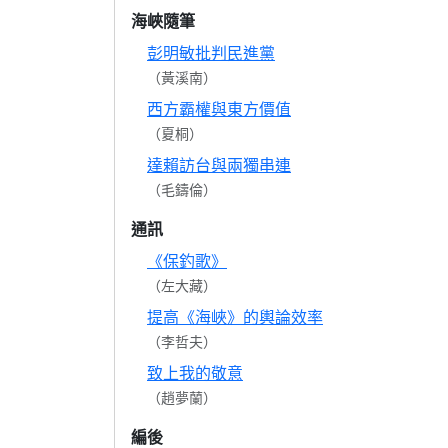
海峽隨筆
彭明敏批判民進黨
（黃溪南）
西方霸權與東方價值
（夏桐）
達賴訪台與兩獨串連
（毛鑄倫）
通訊
《保釣歌》
（左大藏）
提高《海峽》的輿論效率
（李哲夫）
致上我的敬意
（趙夢蘭）
編後