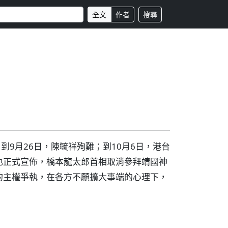
全文
作者
搜尋
到9月26日，陳毓祥殉難；到10月6日，港台
也正式宣佈，橋本龍太郎首相取消參拜靖國神
的主權爭執，在各方不願擴大事端的心理下，