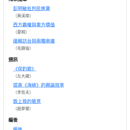
彭明敏批判民進黨
（黃溪南）
西方霸權與東方價值
（夏桐）
達賴訪台與兩獨串連
（毛鑄倫）
通訊
《保釣歌》
（左大藏）
提高《海峽》的輿論效率
（李哲夫）
致上我的敬意
（趙夢蘭）
編後
編後