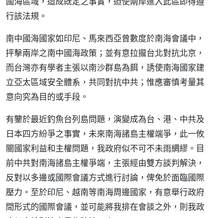
國海區域，造成既定之事實，迫使兩岸進入此區即得遵
行該法規。
南中國海國家如印尼、馬來西亞曾數度於南海會議中，
抨擊兩岸之南中國海政策；並有意拉攏台北對抗北京，
而台灣亦有學者主張以南沙群島為餌，誘使南海國家建
立亞太區域安全體系，共同對抗中共；惟應審慎考量其
意向究為目的或手段。
有鑒於最近釣魚台列島問題，演變成為台、港、中共及
日本四方紛爭之事實，未來南海諸島主權端爭，此一攸
關國家利益和主權問題，我政府似不可不未雨綢繆。目
前中共對南海諸島主權爭端，主張經由雙方談判解決，
反對以多邊或國際會議方式進行討論，俾免於面臨國際
壓力。至於印尼、越南等南海周邊國家，有意舉行政府
間形式的國際會議，並可能將我排在會談之外，則我政