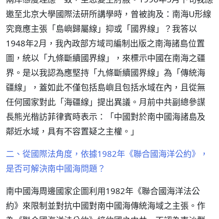
邀至北京大學國際法研所講學時，曾被詢及：南海U形線
究竟應主張「島嶼歸屬線」抑或「國界線」？我答以
1948年2月，我內政部方域司編制出版之南海諸島位置
圖，統以「九條斷續國界線」，來標示中國在南海之疆
界。是以我認為應堅持「九條斷續國界線」為「傳統海
疆線」，蓋如此不僅包括島嶼且包括水域在內，且從無
任何國家對此「海疆線」提出異議。月前中共副總參謀
長熊光楷訪菲律賓時表示：「中國對於南中國海諸島及
鄰近水域，具有不容置疑之主權。」
二、從國際法角度，依據1982年《聯合國海洋公約》，
是否可解決南中國海問題？
南中國海周邊國家企圖利用1982年《聯合國海洋法公
約》來限制並對抗中國對南中國海傳統海域之主張。作