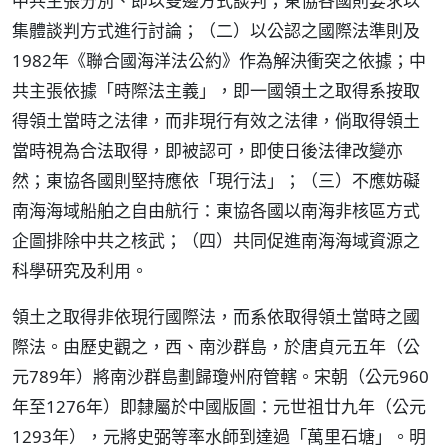
中共主張分別、即以雙邊方式談判；東協各國則要求以
集體談判方式進行討論；（二）以公認之國際法準則及
1982年《聯合國海洋法公約》作為解決衝突之依據；中
共主張依據「時際法主義」，即一國領土之取得系按取
得領土當時之法律，而非現行有效之法律，倘取得領土
當時視為合法取得，即被認可，即使日後法律改變亦
然；東協各國則堅持應依「現行法」；（三）不應妨礙
南海海域船舶之自由航行：東協各國以南海非核區方式
企圖排除中共之核武；（四）共同促進南海海域資源之
科學研究及利用。
領土之取得非依現行國際法，而系依取得領土當時之國
際法。由歷史觀之，西、南沙群島，於唐貞元五年（公
元789年）將南沙群島劃歸瓊州府管轄。宋朝（公元960
年至1276年）即隸屬於中國版圖：元世祖廿九年（公元
1293年），元將史弼等率水師到達過「萬里石塘」。明