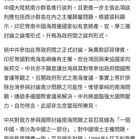
中國大陸就南沙群島進行談判，且更進一步主張此項談
判應包括西沙群島在內之主權歸屬問題。根據資料顯
示，印尼等南中國海周邊國家似有意將產、官、學三邊
討論之論壇形式，升格為政府間之談判形式。
倘中共參加此等政府間之正式討論，無異默認菲律賓、
印尼等國對南海島嶼擁有主權。但台灣因與東協國家均
無邦交，中共亦不願意讓台灣與其對等參加政府間國際
會議等觀之，召開政府形式之南海會議，事實上等於排
除台灣參與討論南沙問題之可能性。惟使單純的南海問
題，通過多邊國際會議來解決，中共將面臨強大國際壓
力，自勿待言，此卻非北京當局所樂見。
中共對我方參與國際討論南海問題之容忍底線為「一個
中國，南沙為中國之一部分」；對中國領土主權問題，
兩岸態度理應一致，至忌變生肘腋。1996年5月下旬我應