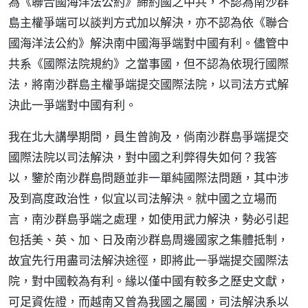
為《聯合國海洋法公約》締約國之中共，不認為南沙群
島主權爭端可以談判方式加以解決，亦不認為依《聯合
國海洋法公約》解決南中國海爭端對中國有利。儘管中
共系《國際法院規約》之當事國，但不認為依現行國際
法，將南沙群島主權爭端提交國際法院，以司法方式解
決此一爭端對中國有利。
我在北大講學期間，員生曾詢及，倘南沙群島爭端提交
國際法院以司法解決，對中國之利弊得失如何？我答
以，鑒於南沙群島問題並非一單純國際法問題，其中涉
及到高度政治性，似宜以司法解決。就中國之立場而
言，南沙群島爭端之處理，如使用武力解決，勢必引起
包括美、英、加、日及南沙群島周邊國家之集體抵制，
故宜先行用盡司法解決途徑，即將此一爭端提交國際法
院，對中國較為有利。緣以僅中國有較多之歷史文獻，
可足資佐證，而越南又曾為我國之屬國，司法解決系以