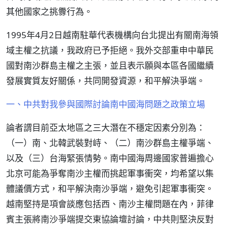
其他國家之挑釁行為。
1995年4月2日越南駐華代表機構向台北提出有關南海領
域主權之抗議，我政府已予拒絕。我外交部重申中華民
國對南沙群島主權之主張，並且表示願與本區各國繼續
發展實質友好關係，共同開發資源，和平解決爭端。
一、中共對我參與國際討論南中國海問題之政策立場
論者謂目前亞太地區之三大潛在不穩定因素分別為：
（一）南、北韓武裝對峙、（二）南沙群島主權爭端、
以及（三）台海緊張情勢。南中國海周邊國家普遍擔心
北京可能為爭奪南沙主權而挑起軍事衝突，均希望以集
體議價方式，和平解決南沙爭端，避免引起軍事衝突。
越南堅持是項會談應包括西、南沙主權問題在內，菲律
賓主張將南沙爭端提交東協論壇討論，中共則堅決反對