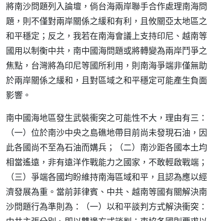
將南沙問題列入論壇，倘台海兩岸聯手合作處理南海問
題，則不僅對兩岸關係之緩和有利，且攸關亞太地區之
和平穩定；反之，我若在南海會議上支持印尼、越南等
國用以制衡中共，南中國海問題或將轉變為兩岸鬥爭之
焦點，台灣將為印尼等國所利用，則南海爭端非僅無助
於兩岸關係之緩和，且對區域之和平穩定可能產生負面
影響。
南中國海地區發生武裝衝突之可能性不大，理由有三：
（一）位於南沙中央之島礁地帶目前尚未發現石油，因
此各國尚不至為石油而媾兵；（二）南沙距各國本土均
相當遙遠，非有遠洋作戰能力之國家，不敢輕啟戰端；
（三）爭端各國均盼維持南海區域和平，且認為應以經
濟發展為重。當前菲律賓、中共、越南等國有關解決南
沙問題行為準則為：（一）以和平談判方式解決衝突：