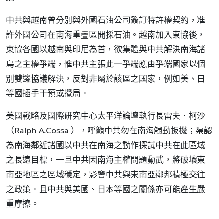
中共與越南曾分別與外國石油公司簽訂特許權契約，准
許外國公司在南海重疊區開採石油。越南加入東協後，
東協各國以越南與印尼為首，欲集體與中共解決南海諸
島之主權爭端，惟中共主張此一爭端應由爭端國家以個
別雙邊協議解決，反對非屬於該區之國家，例如美、日
等國插手干預或攪局。
美國戰略及國際研究中心太平洋論壇執行長雷夫．柯沙
（Ralph A.Cossa ），呼籲中共勿在南海觸動扳機；渠認
為南海鄰近諸國以中共在南海之動作探試中共在此區域
之長遠目標，一旦中共因南海主權問題動武，將破壞東
南亞地區之區域穩定，影響中共與東南亞鄰邦積極交往
之政策。且中共與美國、日本等國之關係亦可能產生嚴
重摩擦。