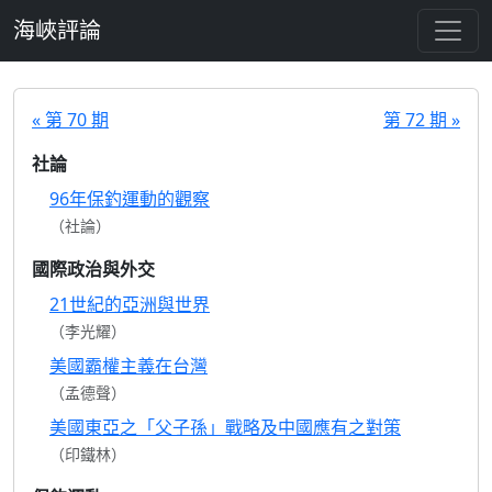
跳至主要內容
海峽評論
« 第 70 期
第 72 期 »
社論
96年保釣運動的觀察
（社論）
國際政治與外交
21世紀的亞洲與世界
（李光耀）
美國霸權主義在台灣
（孟德聲）
美國東亞之「父子孫」戰略及中國應有之對策
（印鐵林）