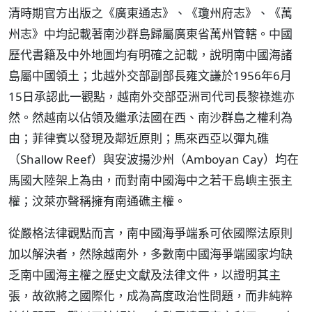
清時期官方出版之《廣東通志》、《瓊州府志》、《萬
州志》中均記載著南沙群島歸屬廣東省萬州管轄。中國
歷代書籍及中外地圖均有明確之記載，說明南中國海諸
島屬中國領土；北越外交部副部長雍文謙於1956年6月
15日承認此一觀點，越南外交部亞洲司代司長黎祿進亦
然。然越南以佔領及繼承法國在西、南沙群島之權利為
由；菲律賓以發現及鄰近原則；馬來西亞以彈丸礁
（Shallow Reef）與安波揚沙州（Amboyan Cay）均在
馬國大陸架上為由，而對南中國海中之若干島嶼主張主
權；汶萊亦聲稱擁有南通礁主權。
從嚴格法律觀點而言，南中國海爭端系可依國際法原則
加以解決者，然除越南外，多數南中國海爭端國家均缺
乏南中國海主權之歷史文獻及法律文件，以證明其主
張，故欲將之國際化，成為高度政治性問題，而非純粹