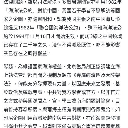
法律問題，難以司法解決。多數周邊國家亦利用1982年
「海洋法公約」對抗中國。我國若干學者不瞭解該等國
家之企圖，亦隨聲附和，認為我國主張之南中國海Ｕ形
線違反1982年「聯合國海洋法公約」，殊不知海洋法公
約於1994年11月16日才開始生效，而U形線之中國領域
已存在了二千年之久。法律不得溯及既往，亦不能影響
業已存在之既得權益。
際茲，為維護國家海洋權益，北京當局刻正協調建立海
上執法管理部門間之機制及頒布《專屬經濟區及大陸架
法》，俾能充分發揮現有力量，以因應未來之發展。基
於政治及統戰考慮，中共對我方學者或官方，以非官方
之方式參與國際間產、官、學三邊南海問題討論會，目
前暫持容忍態度。與南海主權有關國家則各懷鬼胎，如
印尼企圖利用台灣及越南與中共對抗，在南海問題發揮
制衡中共之效果。越南則不僅有意聯合南海周邊國家與