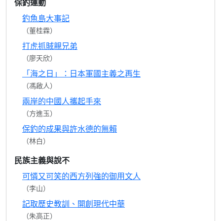
保釣運動
釣魚島大事記
（董桂霖）
打虎抓賊親兄弟
（廖天欣）
「海之日」：日本軍國主義之再生
（馮啟人）
兩岸的中國人攜起手來
（方進玉）
保釣的成果與許水德的無賴
（林白）
民族主義與說不
可憐又可笑的西方列強的御用文人
（李山）
記取歷史教訓、開創現代中華
（朱高正）