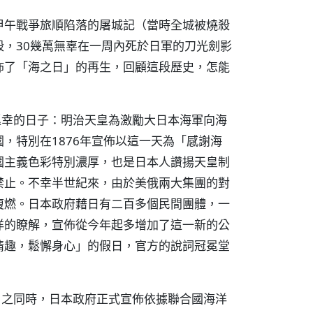
甲午戰爭旅順陷落的屠城記（當時全城被燒殺
，30幾萬無辜在一周內死於日軍的刀光劍影
佈了「海之日」的再生，回顧這段歷史，怎能
巡幸的日子：明治天皇為激勵大日本海軍向海
，特別在1876年宣佈以這一天為「感謝海
國主義色彩特別濃厚，也是日本人讚揚天皇制
禁止。不幸半世紀來，由於美俄兩大集團的對
復燃。日本政府藉日有二百多個民間團體，一
洋的瞭解，宣佈從今年起多增加了這一新的公
情趣，鬆懈身心」的假日，官方的說詞冠冕堂
日之同時，日本政府正式宣佈依據聯合國海洋