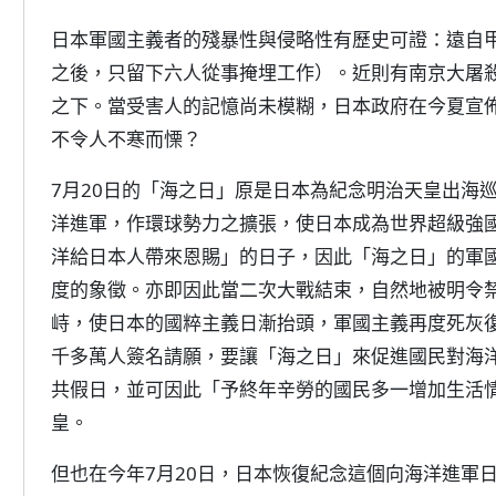
日本軍國主義者的殘暴性與侵略性有歷史可證：遠自
之後，只留下六人從事掩埋工作）。近則有南京大屠殺
之下。當受害人的記憶尚未模糊，日本政府在今夏宣
不令人不寒而慄？
7月20日的「海之日」原是日本為紀念明治天皇出海
洋進軍，作環球勢力之擴張，使日本成為世界超級強國
洋給日本人帶來恩賜」的日子，因此「海之日」的軍
度的象徵。亦即因此當二次大戰結束，自然地被明令
峙，使日本的國粹主義日漸抬頭，軍國主義再度死灰
千多萬人簽名請願，要讓「海之日」來促進國民對海
共假日，並可因此「予終年辛勞的國民多一增加生活
皇。
但也在今年7月20日，日本恢復紀念這個向海洋進軍