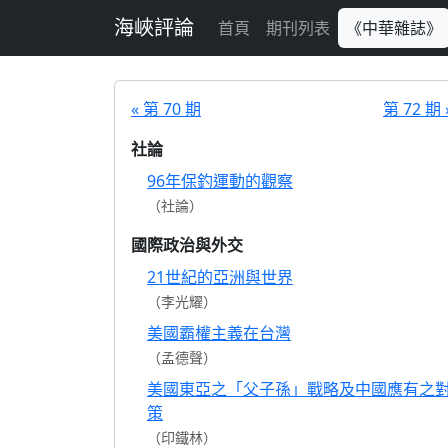
跳至主要內容
海峽評論
首頁
期刊列表
《中華雜誌》
« 第 70 期
第 72 期 
社論
96年保釣運動的觀察
（社論）
國際政治與外交
21世紀的亞洲與世界
（李光耀）
美國霸權主義在台灣
（孟德聲）
美國東亞之「父子孫」戰略及中國應有之
策
（印鐵林）