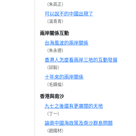
（朱高正）
可以說不的中國出現了
（溫青青）
兩岸關係互動
台海風波的兩岸關係
（朱永德）
香港人怎麼看兩岸三地的互動發展
（邱毅）
十年來的兩岸關係
（毛鑄倫）
香港與南沙
九七之後還有更廣闊的天地
（丁一）
論南中國海政策及南沙群島問題
（趙國材）