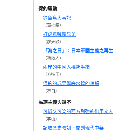
保釣運動
釣魚島大事記
（董桂霖）
打虎抓賊親兄弟
（廖天欣）
「海之日」：日本軍國主義之再生
（馮啟人）
兩岸的中國人攜起手來
（方進玉）
保釣的成果與許水德的無賴
（林白）
民族主義與說不
可憐又可笑的西方列強的御用文人
（李山）
記取歷史教訓、開創現代中華