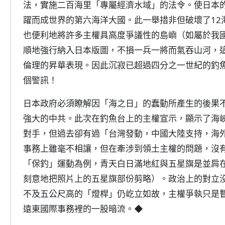
法，實施二百海里「專屬經濟水域」的法令。使日本的
躍而成世界的第六海洋大國。此一舉措非但破壞了12
也便利地將許多主權具高度爭議性的島嶼（如屬於我
順地強行納入日本版圖，不損一兵一將而氣吞山河，
倫理的昇華表現。因此沉寂已超過四分之一世紀的釣
個警訊！
日本政府必須瞭解因「海之日」的蠢動所產生的後果
強大的中共。此次在釣魚台上的主權宣示，顯示了海
對手，但過去卻有過「台灣發動，中國大陸支持，海
事務上雖毫不相讓，但在牽涉到領土主權的問題，沒
「保釣」運動為例，青天白日滿地紅與五星旗是並肩
刻意地把照片上的五星旗部份剪略）。政治上的對立
不及五公尺高的「燈桿」仍屹立如故，主權爭執只是
遠東國際事務裡的一股暗流。◆