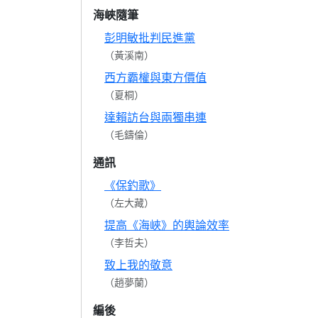
海峽隨筆
彭明敏批判民進黨
（黃溪南）
西方霸權與東方價值
（夏桐）
達賴訪台與兩獨串連
（毛鑄倫）
通訊
《保釣歌》
（左大藏）
提高《海峽》的輿論效率
（李哲夫）
致上我的敬意
（趙夢蘭）
編後