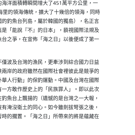
海洋面積轉瞬間增大了451萬平方公里，一
海里的領海傳統，擴大了十幾倍的領海，同時
國的釣魚台列島，屬於韓國的獨島），名正言
這是「能說『不』的日本」，藐視國際法規及
魚台之爭，在宣佈「海之日」以後便成了第一
不僅波及台灣的漁民，更牽涉到綜合國力日益
峽兩岸的政府雖然在國際社會裡彼此是競爭的
外華人行動」的保釣運動。中國及台灣在國際
有一方敢作歷史上的「民族罪人」。即以此次
在釣魚台上飄揚的（遺憾的是台灣之一大報，
沒有淹沒衛土的同心。如今雖劍拔弩張之後，
暫時的擱置。「海之日」所帶來的將是蘊藏在