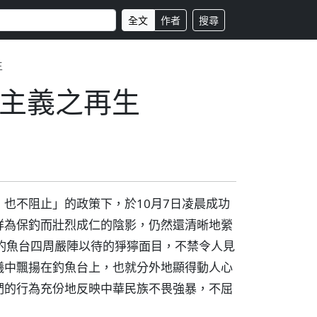
全文
作者
搜尋
生
主義之再生
也不阻止」的政策下，於10月7日凌晨成功
祥為保釣而壯烈成仁的陰影，仍然還清晰地縈
釣魚台四周嚴陣以待的猙獰面目，不禁令人見
曦中飄揚在釣魚台上，也就分外地顯得動人心
們的行為充份地反映中華民族不畏強暴，不屈