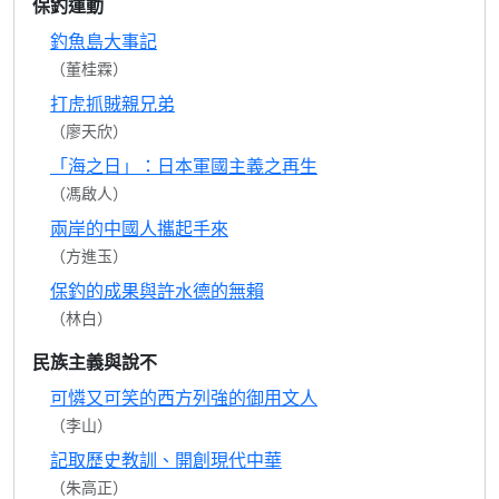
保釣運動
釣魚島大事記
（董桂霖）
打虎抓賊親兄弟
（廖天欣）
「海之日」：日本軍國主義之再生
（馮啟人）
兩岸的中國人攜起手來
（方進玉）
保釣的成果與許水德的無賴
（林白）
民族主義與說不
可憐又可笑的西方列強的御用文人
（李山）
記取歷史教訓、開創現代中華
（朱高正）