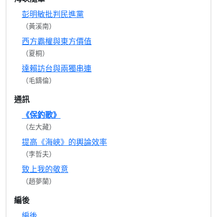
彭明敏批判民進黨
（黃溪南）
西方霸權與東方價值
（夏桐）
達賴訪台與兩獨串連
（毛鑄倫）
通訊
《保釣歌》
（左大藏）
提高《海峽》的輿論效率
（李哲夫）
致上我的敬意
（趙夢蘭）
編後
編後