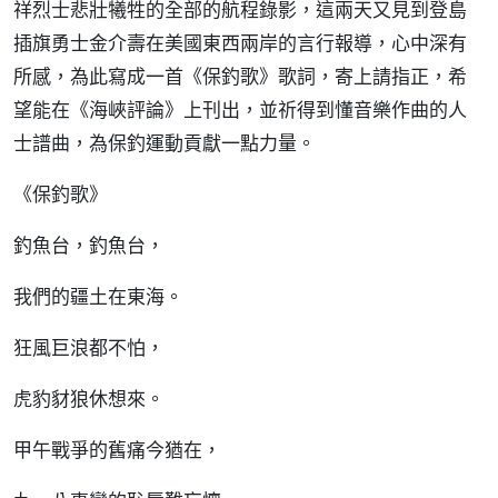
祥烈士悲壯犧牲的全部的航程錄影，這兩天又見到登島
插旗勇士金介壽在美國東西兩岸的言行報導，心中深有
所感，為此寫成一首《保釣歌》歌詞，寄上請指正，希
望能在《海峽評論》上刊出，並祈得到懂音樂作曲的人
士譜曲，為保釣運動貢獻一點力量。
《保釣歌》
釣魚台，釣魚台，
我們的疆土在東海。
狂風巨浪都不怕，
虎豹豺狼休想來。
甲午戰爭的舊痛今猶在，