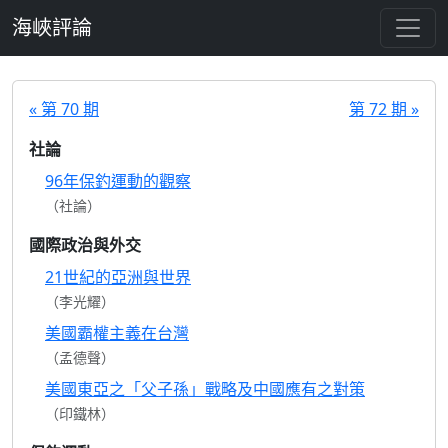
跳至主要內容
海峽評論
« 第 70 期
第 72 期 »
社論
96年保釣運動的觀察
（社論）
國際政治與外交
21世紀的亞洲與世界
（李光耀）
美國霸權主義在台灣
（孟德聲）
美國東亞之「父子孫」戰略及中國應有之對策
（印鐵林）