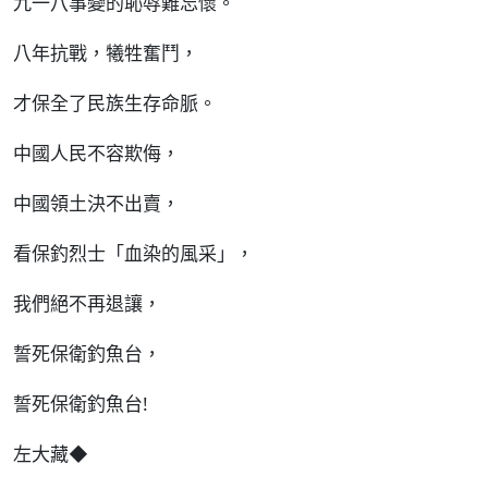
九一八事變的恥辱難忘懷。
八年抗戰，犧牲奮鬥，
才保全了民族生存命脈。
中國人民不容欺侮，
中國領土決不出賣，
看保釣烈士「血染的風采」，
我們絕不再退讓，
誓死保衛釣魚台，
誓死保衛釣魚台!
左大藏◆