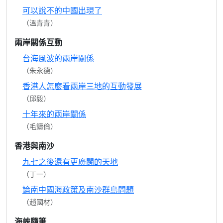
可以說不的中國出現了
（溫青青）
兩岸關係互動
台海風波的兩岸關係
（朱永德）
香港人怎麼看兩岸三地的互動發展
（邱毅）
十年來的兩岸關係
（毛鑄倫）
香港與南沙
九七之後還有更廣闊的天地
（丁一）
論南中國海政策及南沙群島問題
（趙國材）
海峽隨筆