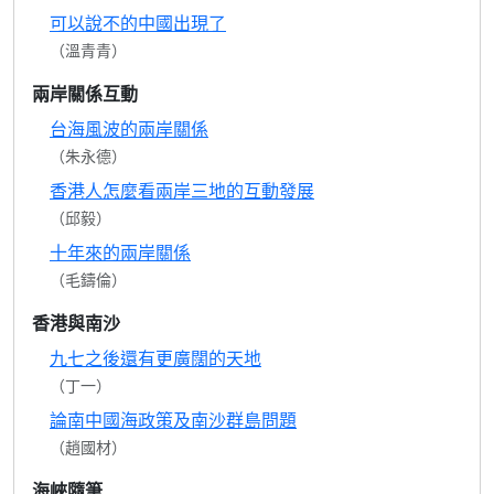
可以說不的中國出現了
（溫青青）
兩岸關係互動
台海風波的兩岸關係
（朱永德）
香港人怎麼看兩岸三地的互動發展
（邱毅）
十年來的兩岸關係
（毛鑄倫）
香港與南沙
九七之後還有更廣闊的天地
（丁一）
論南中國海政策及南沙群島問題
（趙國材）
海峽隨筆