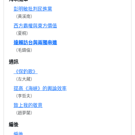
彭明敏批判民進黨
（黃溪南）
西方霸權與東方價值
（夏桐）
達賴訪台與兩獨串連
（毛鑄倫）
通訊
《保釣歌》
（左大藏）
提高《海峽》的輿論效率
（李哲夫）
致上我的敬意
（趙夢蘭）
編後
編後