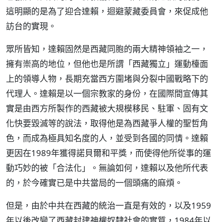
這明顯的是為了迎合達賴，迴避蒙藏委員會，來促成他
訪台的實現。
眾所皆知，達賴固然是西藏同胞的兩大精神領袖之一，
擁有崇高的地位，但他也是所謂「西藏獨立」運動檯面
上的領導人物，長期充當西方圍堵與分裂中國戰略下的
代理人。達賴是以一個宗教家的身份，在國際間宣傳其
實是由西方所製作的西藏被大規模移民、駐軍、固有文
化快要毀滅等的說法，取得他是為西藏爭人權的聖哲角
色，而成為極具知名度的人，並受到各國的同情。達賴
更因在1989年獲得諾貝爾和平獎，而使得他所從事的運
動巧妙的被「合法化」。無論如何，達賴以及他所代表
的，於今確實已是中共當局的一個頭痛的麻煩。
但是，由於中共在西藏的統治一直是有效的，以及1959
年以後改變了西藏封建神權奴隸社會的實質，1984年以