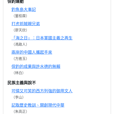
保釣運動
釣魚島大事記
（董桂霖）
打虎抓賊親兄弟
（廖天欣）
「海之日」：日本軍國主義之再生
（馮啟人）
兩岸的中國人攜起手來
（方進玉）
保釣的成果與許水德的無賴
（林白）
民族主義與說不
可憐又可笑的西方列強的御用文人
（李山）
記取歷史教訓、開創現代中華
（朱高正）