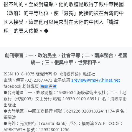
很不利的。至於對達賴，他的收穫是取得了跟中華民國
（政府）的平等地位，使「藏獨」間接的被在台灣的中
國人接受，這是他可以用來對在大陸的中國人「講道
理」的莫大依據。◆
創刊宗旨：一、政治民主，社會平等；二、兩岸整合，祖國
統一；三、復興中華，世界和平。
ISSN 1018-1075 版權所有 © 《海峽評論》雜誌社
電話、傳真 (02) 23677473 電子信箱
sreview@ms47.hinet.net
facebook 粉絲專頁
海峽評論
●台灣地區：一、郵政劃撥：19389534 海峽學術出版社；二、土地
銀行（代號005）文山分行 帳號：0930-0100-6591 戶名：海峽學術
出版社
●大陸地區：中國工商銀行 帳號：621226 02001392411174 戶名：
福蜀涛
●海外：元大銀行（Yuanta Bank）戶名：福蜀濤 SWIFT CODE：
APBKTWTH 帳號：1593280011256