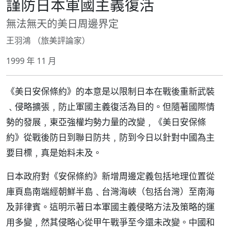
謹防日本軍國主義復活
無法無天的美日周邊界定
王羽鴻 （旅美評論家）
1999 年 11 月
《美日安保條約》的本意是以限制日本在戰後重新武裝
﹑侵略擴張﹐防止軍國主義復活為目的。但隨著國際情
勢的發展﹐東亞強權均勢力量的改變﹐《美日安保條
約》從戰後防日到聯日防共﹐防到今日以針對中國為主
要目標﹐真是始料未及。
日本政府對《安保條約》新增周邊定義包括地理位置從
庫頁島南端經朝鮮半島﹑台灣海峽（包括台灣）至南海
及菲律賓。這明示著日本軍國主義侵略方法及策略的運
用多變﹐然其侵略心從甲午戰爭至今還未改變。中國和