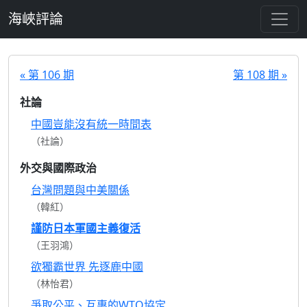
跳至主要內容
海峽評論
« 第 106 期
第 108 期 »
社論
中國豈能沒有統一時間表
（社論）
外交與國際政治
台灣問題與中美關係
（韓紅）
謹防日本軍國主義復活
（王羽鴻）
欲獨霸世界 先逐鹿中國
（林怡君）
爭取公平、互惠的WTO協定