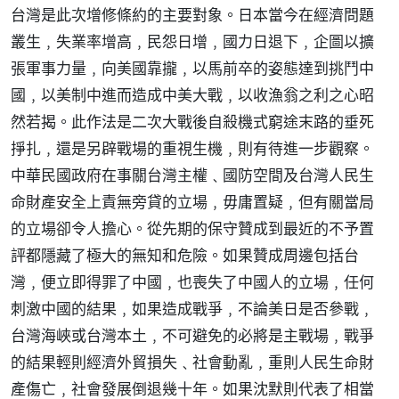
台灣是此次增修條約的主要對象。日本當今在經濟問題
叢生﹐失業率增高﹐民怨日增﹐國力日退下﹐企圖以擴
張軍事力量﹐向美國靠攏﹐以馬前卒的姿態達到挑鬥中
國﹐以美制中進而造成中美大戰﹐以收漁翁之利之心昭
然若揭。此作法是二次大戰後自殺機式窮途末路的垂死
掙扎﹐還是另辟戰場的重視生機﹐則有待進一步觀察。
中華民國政府在事關台灣主權﹑國防空間及台灣人民生
命財產安全上責無旁貸的立場﹐毋庸置疑﹐但有關當局
的立場卻令人擔心。從先期的保守贊成到最近的不予置
評都隱藏了極大的無知和危險。如果贊成周邊包括台
灣﹐便立即得罪了中國﹐也喪失了中國人的立場﹐任何
刺激中國的結果﹐如果造成戰爭﹐不論美日是否參戰﹐
台灣海峽或台灣本土﹐不可避免的必將是主戰場﹐戰爭
的結果輕則經濟外貿損失﹑社會動亂﹐重則人民生命財
產傷亡﹐社會發展倒退幾十年。如果沈默則代表了相當