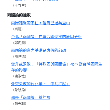
（王春生）
兩國論的挫敗
兩岸猿聲啼不住，輕舟已過萬重山
（尚龍）
台北「兩國論」在聯合國受挫的原因分析
（鄭海麟）
兩國論的實力基礎是虛假的幻想
（陳世德）
攀升或退敗：「特殊國與國關係」<br>對台灣國際生
存的影響
（陳淑敏）
外交失敗的代罪羊﹕「中共打壓」
（陳毓鈞）
都是「兩國論」惹的禍
（趙天輯）