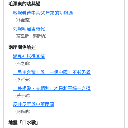
毛澤東的功與過
客觀看待中共50年來的功與過
（林金源）
旁觀毛澤東時代
（莫里斯．邁斯納）
兩岸關係論述
變鬼神以得其情
（石之瑜）
「民主台灣」與「一個中國」不必矛盾
（李哲夫）
「兼相愛、交相利」才是和平統一之道
（茅于軾）
反共反華與中華民國
（阿修伯）
地震「口水戰」