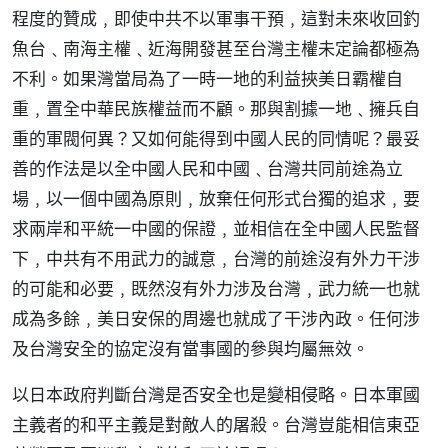
程度的贊成﹐即使中共不以軍事干預﹐這對未來收回釣
魚台﹑南海主權﹑近海開發甚至台灣主權未定論都極為
不利。如果灣當局為了一時一地的利益挾美日霸權自
重﹐置全中華民族權益而不顧。那與割據一地﹑擁兵自
重的軍閥何異？又如何能得到中國人民的同情呢？最妥
善的作法是以全中國人民和中國﹑台灣共同前途為立
場﹐以一個中國為原則﹐放棄任何形式台獨的追求﹐要
求兩岸和平統一中國的保證﹐並相信在全中國人民監督
下﹐中共有不用武力的誠意﹐台灣的前途沒有外力干涉
的可能和必要﹐既然沒有外力涉及台灣﹐武力統一也就
成為多餘﹐美日安保的周邊也就成了干涉內政。任何涉
及台灣安全的協定沒有當事國的參與均屬無效。
以日本政府判斷台灣是否安全也是變相侵略。日本軍國
主義者的和平主義是對敵人的屠殺。台灣豈能相信東亞