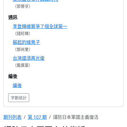
（郭譽孚）
通訊
李登輝總算爭了個全球第一
（錢旺暉）
蘇起的矮凳子
（鄧尚鞏）
台灣還須再光復
（戴廣富）
編後
編後
字數統計
期刊列表
第 107 期
謹防日本軍國主義復活