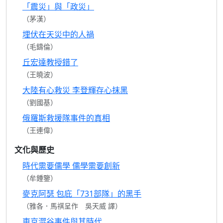
「震災」與「政災」
（茅漢）
埋伏在天災中的人禍
（毛鑄倫）
丘宏達教授錯了
（王曉波）
大陸有心救災 李登輝存心抹黑
（劉國基）
俄羅斯救援隊事件的真相
（王連偉）
文化與歷史
時代需要儒學 儒學需要創新
（牟鍾鑒）
麥克阿瑟 包庇「731部隊」的黑手
（雅各．馬祺呈作 吳天威 譯）
東京澀谷事件與其時代