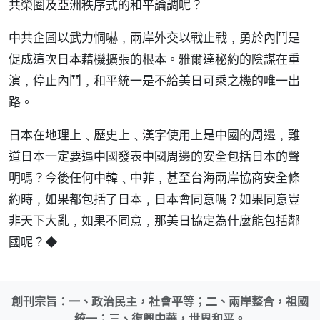
共榮圈及亞洲秩序式的和平論調呢？
中共企圖以武力恫嚇﹐兩岸外交以戰止戰﹐勇於內鬥是
促成這次日本藉機擴張的根本。雅爾達秘約的陰謀在重
演﹐停止內鬥﹐和平統一是不給美日可乘之機的唯一出
路。
日本在地理上﹑歷史上﹑漢字使用上是中國的周邊﹐難
道日本一定要逼中國發表中國周邊的安全包括日本的聲
明嗎？今後任何中韓﹑中菲﹐甚至台海兩岸協商安全條
約時﹐如果都包括了日本﹐日本會同意嗎？如果同意豈
非天下大亂﹐如果不同意﹐那美日協定為什麼能包括鄰
國呢？◆
創刊宗旨：一、政治民主，社會平等；二、兩岸整合，祖國
統一；三、復興中華，世界和平。