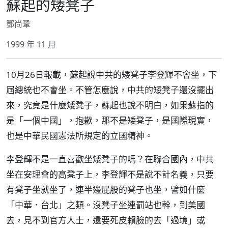
蘇起的矮凳子
鄧尚鞏
1999 年 11 月
10月26日報載，蘇起說中共的矮凳子李登輝不會坐，下
屆總統也不會坐。不管怎麼說，中共的矮凳子還沒擺出
來，究竟是什麼矮凳子，蘇起也說不明白，如果蘇指的
是「一個中國」，抱歉，那不是矮凳子，是國際現實，
也是中華民國憲法所規定的立國精神。
李登輝不是一直喜歡坐矮凳子的嗎？在聯合國內，中共
坐在安理會的高凳子上，李登輝不是說不計名義，只要
有凳子坐就坐了，連半邊屁股的凳子也坐，譬如什麼
「中華．台北」之類。沒凳子坐連罰站也幹，到美國
去，見不到官方人士，還要死皮賴臉的去「過境」或