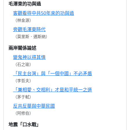
毛澤東的功與過
客觀看待中共50年來的功與過
（林金源）
旁觀毛澤東時代
（莫里斯．邁斯納）
兩岸關係論述
變鬼神以得其情
（石之瑜）
「民主台灣」與「一個中國」不必矛盾
（李哲夫）
「兼相愛、交相利」才是和平統一之道
（茅于軾）
反共反華與中華民國
（阿修伯）
地震「口水戰」