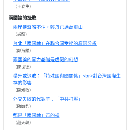
（王春生）
兩國論的挫敗
兩岸猿聲啼不住，輕舟已過萬重山
（尚龍）
台北「兩國論」在聯合國受挫的原因分析
（鄭海麟）
兩國論的實力基礎是虛假的幻想
（陳世德）
攀升或退敗：「特殊國與國關係」<br>對台灣國際生
存的影響
（陳淑敏）
外交失敗的代罪羊﹕「中共打壓」
（陳毓鈞）
都是「兩國論」惹的禍
（趙天輯）