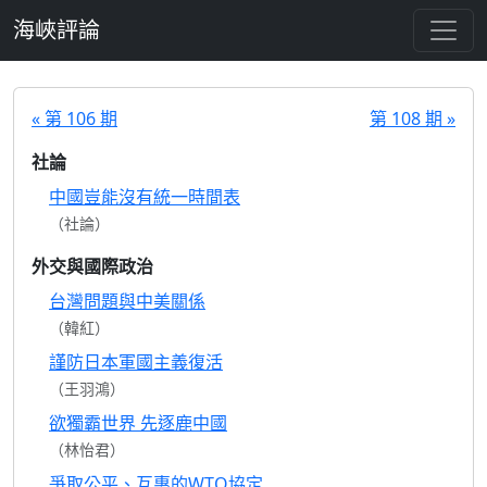
跳至主要內容
海峽評論
« 第 106 期
第 108 期 »
社論
中國豈能沒有統一時間表
（社論）
外交與國際政治
台灣問題與中美關係
（韓紅）
謹防日本軍國主義復活
（王羽鴻）
欲獨霸世界 先逐鹿中國
（林怡君）
爭取公平、互惠的WTO協定