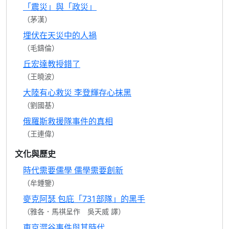
「震災」與「政災」
（茅漢）
埋伏在天災中的人禍
（毛鑄倫）
丘宏達教授錯了
（王曉波）
大陸有心救災 李登輝存心抹黑
（劉國基）
俄羅斯救援隊事件的真相
（王連偉）
文化與歷史
時代需要儒學 儒學需要創新
（牟鍾鑒）
麥克阿瑟 包庇「731部隊」的黑手
（雅各．馬祺呈作 吳天威 譯）
東京澀谷事件與其時代