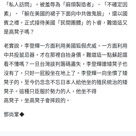
「私人訪問」。被羞辱為「麻煩製造者」、「不確定因
素」、「躲在美國的裙子下面向中共做鬼臉」，還以國
賓之禮，正式接待美國「民間團體」的卜睿，難道這又
是高凳子嗎？
老實說，李登輝一方面利用美國狐假虎威，一方面利用
中共投鼠忌器，才在那裡自抬身價。難道這一點蘇起還
看不懂嗎？一旦台灣談判籌碼盡失，李登輝連矮凳子也
沒有了，只好一屁股坐在地上了。李登輝一向坐慣了矮
凳子的，至今仍念念不忘日本人給他坐的殖民統治的矮
凳子。這種只臣服於勢力的人，他坐不得
高凳子，坐高凳子會摔跤的。
鄧尚鞏◆