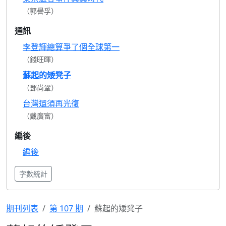
（郭譽孚）
通訊
李登輝總算爭了個全球第一
（錢旺暉）
蘇起的矮凳子
（鄧尚鞏）
台灣還須再光復
（戴廣富）
編後
編後
字數統計
期刊列表
第 107 期
蘇起的矮凳子