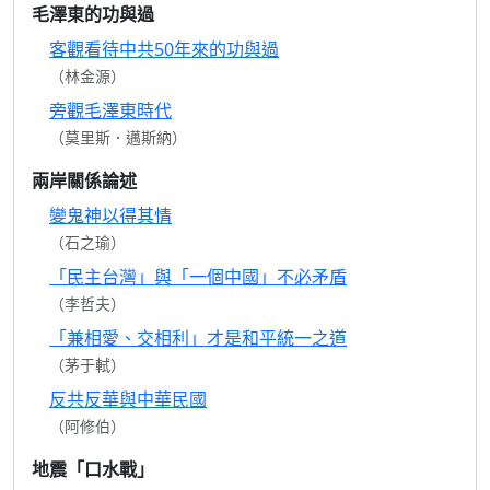
毛澤東的功與過
客觀看待中共50年來的功與過
（林金源）
旁觀毛澤東時代
（莫里斯．邁斯納）
兩岸關係論述
變鬼神以得其情
（石之瑜）
「民主台灣」與「一個中國」不必矛盾
（李哲夫）
「兼相愛、交相利」才是和平統一之道
（茅于軾）
反共反華與中華民國
（阿修伯）
地震「口水戰」