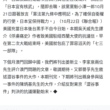
「日本宜有核武」，隨即去職，該黨黨魁小澤一郎10月
21日跟著放言「憲法第九條中應明記，為了確保自衛權
的行使，日本宜保持戰力。」（10月22日《聯合報》）
美國充當日本後台黑手不自今日始，本期吳天威先生譯
介《俘虜痛史》作者致美國駐紐西蘭大使的抗議信，早
在第二次大戰結束時，美國就包庇了罪惡滔天的「七三
一部隊」。
下個月澳門回歸中國，我們將刊出姜新立、李家泉兩位
先生評介澳門問題的文章，敬請期待。又郭譽孚先生敘
述澀谷事件的大作，本期刊完，下期將刊出親身參與這
一事件的陳炳基先生的大作，介紹反對東京「澀谷事
件」判決的抗議運動始末。◆