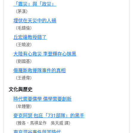
「震災」與「政災」
（茅漢）
埋伏在天災中的人禍
（毛鑄倫）
丘宏達教授錯了
（王曉波）
大陸有心救災 李登輝存心抹黑
（劉國基）
俄羅斯救援隊事件的真相
（王連偉）
文化與歷史
時代需要儒學 儒學需要創新
（牟鍾鑒）
麥克阿瑟 包庇「731部隊」的黑手
（雅各．馬祺呈作 吳天威 譯）
東京澀谷事件與其時代