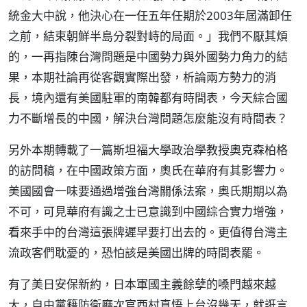
統金大中說，他決心在一任五年任期於2003年屆滿卸任
之前，結束朝鮮半島分裂對峙的局面。」我們不厭其煩
的，一再指陳台灣問題是中國勢力與外國勢力角力的結
果，本期社論再從客觀實際出發，析論兩方勢力的消
長，境內還有美國駐軍的南韓都有時間表，今天綜合國
力不斷增長的中國，解決台灣問題怎麼能沒有時間表？
另外本期轉載了一篇斯坦福大學政治學教授奧克森柏格
的訪問稿，在中國政策方面，奧氏在華府有其影響力。
美國國會一味要通過增強台灣關係法案，奧氏期期以為
不可，可見華府有識之士已意識到中國綜合實力增強，
看來手中的台灣這張牌遲早要打出去的。更值得台灣主
流政客們耽憂的，恐怕該是美國出牌的時間表罷。
有了美日安保新約，日本軍國主義餘孽的嗓門越來越
大，自由黨籍防衛廳次官西村真悟上台沒幾天，就誑言