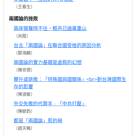
（王春生）
兩國論的挫敗
兩岸猿聲啼不住，輕舟已過萬重山
（尚龍）
台北「兩國論」在聯合國受挫的原因分析
（鄭海麟）
兩國論的實力基礎是虛假的幻想
（陳世德）
攀升或退敗：「特殊國與國關係」<br>對台灣國際生
存的影響
（陳淑敏）
外交失敗的代罪羊﹕「中共打壓」
（陳毓鈞）
都是「兩國論」惹的禍
（趙天輯）