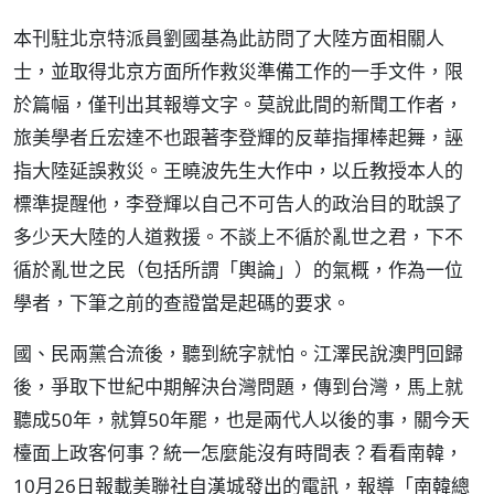
本刊駐北京特派員劉國基為此訪問了大陸方面相關人
士，並取得北京方面所作救災準備工作的一手文件，限
於篇幅，僅刊出其報導文字。莫說此間的新聞工作者，
旅美學者丘宏達不也跟著李登輝的反華指揮棒起舞，誣
指大陸延誤救災。王曉波先生大作中，以丘教授本人的
標準提醒他，李登輝以自己不可告人的政治目的耽誤了
多少天大陸的人道救援。不談上不循於亂世之君，下不
循於亂世之民（包括所謂「輿論」）的氣概，作為一位
學者，下筆之前的查證當是起碼的要求。
國、民兩黨合流後，聽到統字就怕。江澤民說澳門回歸
後，爭取下世紀中期解決台灣問題，傳到台灣，馬上就
聽成50年，就算50年罷，也是兩代人以後的事，關今天
檯面上政客何事？統一怎麼能沒有時間表？看看南韓，
10月26日報載美聯社自漢城發出的電訊，報導「南韓總