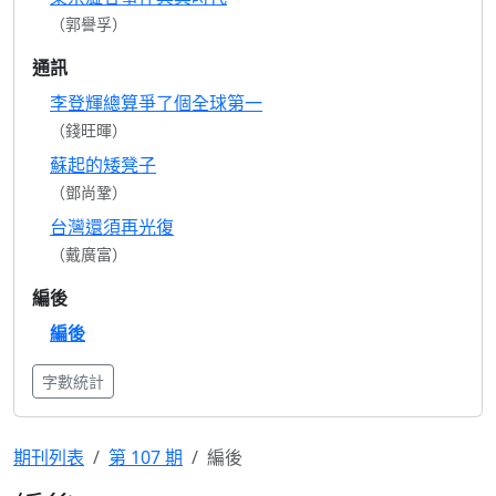
（郭譽孚）
通訊
李登輝總算爭了個全球第一
（錢旺暉）
蘇起的矮凳子
（鄧尚鞏）
台灣還須再光復
（戴廣富）
編後
編後
字數統計
期刊列表
第 107 期
編後