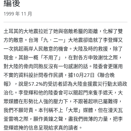
編後
1999 年 11 月
土耳其的大地震拉近了她與宿敵希臘的距離，化解了雙
方的敵意。台灣「九．二一」大地震卻造就了李登輝又
一次挑起兩岸人民敵意的機會。大陸及時的救援，除了
現金，其餘一概「不用了」，在對各方申致謝忱之際，
對大陸的骨肉同胞反沒有一句感謝的話。陸委會更運用
不實的資料設計問卷作民調，據10月27日《聯合晚
報》，說是57.2%的受訪者認為大陸金援震災行動太過政
治化。李登輝和他的陸委會可以關起門來隻手遮天，大
眾媒體在形勢比人強的壓力下，不跟著起哄已屬難得，
我們不願苛責。本刊稱不上「大眾」媒體，但在漫天瓦
釜雷鳴之際，願作黃鐘之聲，盡我們微薄的力量，把李
登輝遮掩的信息呈現給求真的讀者。