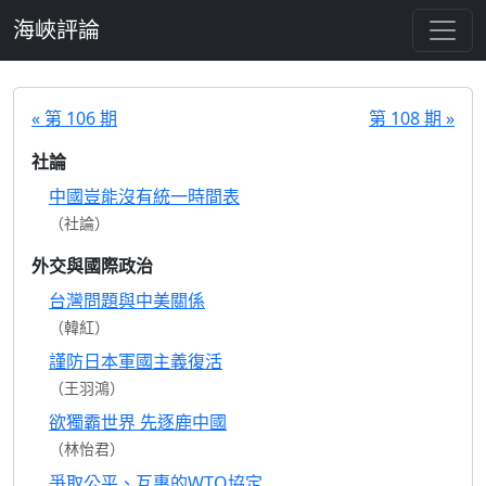
跳至主要內容
海峽評論
« 第 106 期
第 108 期 »
社論
中國豈能沒有統一時間表
（社論）
外交與國際政治
台灣問題與中美關係
（韓紅）
謹防日本軍國主義復活
（王羽鴻）
欲獨霸世界 先逐鹿中國
（林怡君）
爭取公平、互惠的WTO協定