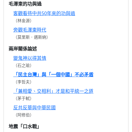
毛澤東的功與過
客觀看待中共50年來的功與過
（林金源）
旁觀毛澤東時代
（莫里斯．邁斯納）
兩岸關係論述
變鬼神以得其情
（石之瑜）
「民主台灣」與「一個中國」不必矛盾
（李哲夫）
「兼相愛、交相利」才是和平統一之道
（茅于軾）
反共反華與中華民國
（阿修伯）
地震「口水戰」