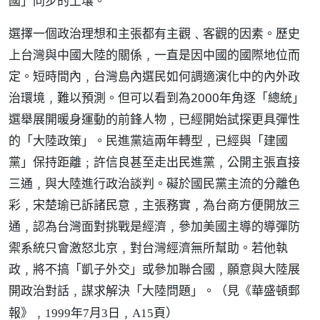
國」同步的土壤。
選擇一個政治理想和主張都有主觀﹑客觀的因素。歷史
上台灣與中國大陸的關係﹐一直是因中國的國際地位而
定。短時間內﹐台灣島內選民如何調適演化中的內外政
治環境﹐難以預測。但可以看到為2000年角逐「總統」
選舉展開暖身運動的前鋒人物﹐已經開始試探更具彈性
的「大陸政策」。民進黨這兩年轉型﹐已經與「建國
黨」保持距離﹔許信良甚至走出民進黨﹐公開主張直接
三通﹐與大陸進行政治談判。礙於國民黨主流的分離色
彩﹐宋楚瑜已訴諸民意﹐主張務實﹐為台商方便開放三
通﹐認為台灣面對挑戰是經濟﹐參加美國主導的導彈防
禦系統只會激怒北京﹐對台灣經濟無所幫助。若他執
政﹐將不搞「凱子外交」或參加聯合國﹐願意與大陸展
開政治對話﹐謀求解決「大陸問題」。（
見《華盛頓郵
）
報》﹐1999年7月3日﹐A15頁