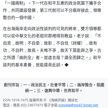
「一國兩制」。下一代在和平互惠的政治氛圍下攜手合
作﹐共同建設發展﹐第三代就可以不分兩岸彼此﹐領導
整合的一個中國。
在台海兩岸走向政治性談判的可見的將來﹐雙方領導都
可以從中華文化的老祖宗那裡得到教益。老子說﹕「不
自見﹐故明﹔不自是﹐故彰﹔不自伐（誇耀）﹐故有
功﹔不自矜﹐故長。夫唯不爭﹐故天下莫能與之爭。古
之所謂『曲則全』者。豈虛言哉？識全而歸之。」和平
談判的基本素養﹐豈能違背此訓。◆
創刊宗旨：一、政治民主，社會平等；二、兩岸整合，祖國
統一；三、復興中華，世界和平。
ISSN 1018-1075 版權所有 © 《海峽評論》雜誌社
電話、傳真 (02) 23677473 電子信箱
sreview@ms47.hinet.net