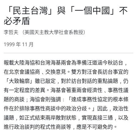
「民主台灣」與「一個中國」不
必矛盾
李哲夫 （美國天主教大學社會系教授）
1999 年 11 月
報載大陸海協和台灣海基兩會為準備汪道涵今秋訪台﹐
在北京會議協商﹑交換意見。雙方對汪會長訪台事宜的
「大致輪廓」雖已敲定﹐對於訪台對話的重點論題﹐仍
有一定程度的差異。海基會著重兩會經濟性﹑事務性議
題的商談﹔海協會則強調﹕「達成事務性協定的根本條
件在於排除事務性商談中的政治分歧。」因此﹐政治性
議題﹐如正式結束兩岸敵對狀態﹐實現直接三通﹐以及
進行政治談判的程式性商談等﹐應是不可避免的。