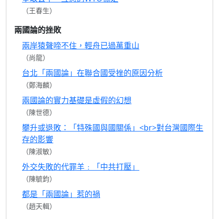
（王春生）
兩國論的挫敗
兩岸猿聲啼不住，輕舟已過萬重山
（尚龍）
台北「兩國論」在聯合國受挫的原因分析
（鄭海麟）
兩國論的實力基礎是虛假的幻想
（陳世德）
攀升或退敗：「特殊國與國關係」<br>對台灣國際生
存的影響
（陳淑敏）
外交失敗的代罪羊﹕「中共打壓」
（陳毓鈞）
都是「兩國論」惹的禍
（趙天輯）