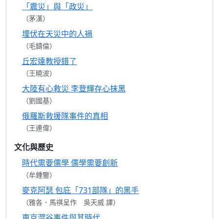
「震災」與「政災」
（茅漢）
埋伏在天災中的人禍
（毛鑄倫）
丘宏達教授錯了
（王曉波）
大陸有心救災 李登輝存心抹黑
（劉國基）
俄羅斯救援隊事件的真相
（王連偉）
文化與歷史
時代需要儒學 儒學需要創新
（牟鍾鑒）
麥克阿瑟 包庇「731部隊」的黑手
（雅各．馬祺呈作 吳天威 譯）
東京澀谷事件與其時代