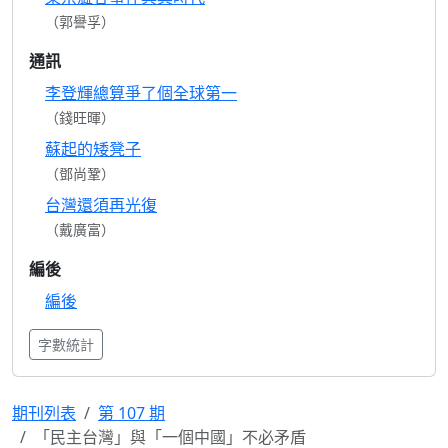
（郭譽孚）
通訊
李登輝總算爭了個全球第一
（錢旺暉）
蘇起的矮凳子
（鄧尚鞏）
台灣還須再光復
（戴廣富）
編後
編後
字數統計
期刊列表
第 107 期
「民主台灣」與「一個中國」不必矛盾