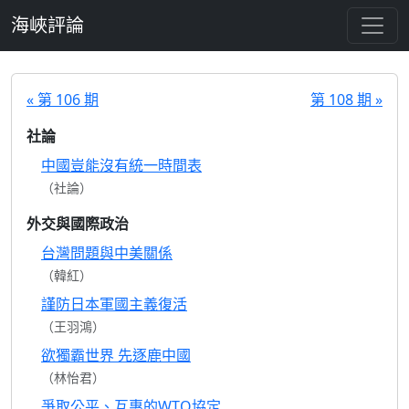
跳至主要內容
海峽評論
« 第 106 期
第 108 期 »
社論
中國豈能沒有統一時間表
（社論）
外交與國際政治
台灣問題與中美關係
（韓紅）
謹防日本軍國主義復活
（王羽鴻）
欲獨霸世界 先逐鹿中國
（林怡君）
爭取公平、互惠的WTO協定