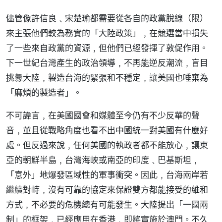
儘管像許信良﹑宋楚瑜都需要從各自的政黨脫線（限）
來主張他們較為務實的「大陸政策」﹐在競選當中損失
了一些來自政黨的資源﹐但他們已經發揮了敦促作用。
下一世紀台灣產生的政治領導﹐不再能逆反潮流﹐盲目
挑釁大陸﹐製造台海的緊張和不穩定﹐讓美國也唾棄為
「麻煩的製造者」。
不可諱言﹐在美國國會和媒體至今仍有不少反華的聲
音﹐並且從戰略角度也看不出中國統一對美國有什麼好
處。但反過來說﹐任何美國的執政者都不能放心﹐讓東
亞的朝鮮半島﹐台灣海峽或南亞的印度﹑巴基斯坦﹐
「意外」地爆發區域性的軍事衝突。因此﹐台海兩岸若
繼續對峙﹐沒有可靠的協定來保證雙方都能接受的維和
方式﹐不必要的危機總有可能發生。大陸提出「一國兩
制」的框架﹐已經應用在香港﹐即將實施於澳門。不久