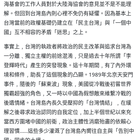
海基會的工作人員對於大陸海協會的意見並不是不能理
解。但回到台灣島內則心裡不免仍有疑懼。因為基本上
台灣當前的政權基礎仍建立在「民主台灣」與「一個中
國」互不相容的矛盾「迷思」之上。
事實上﹐台灣的執政者將政治的民主改革與追求台灣為
一分離﹑獨立主權的前途混淆﹐只是過去十年所謂「李
登輝時代」產生的突發現象。這十年期間﹐有了內外環
境和條件﹐助長了這個現象的凸顯。1989年北京天安門
事件﹐隨後的「蘇東波」現象﹐美國從冷戰後初嘗世界
獨霸超強的角色﹐又一時以中國為假想敵來維繫冷戰的
後遺情緒。台灣島內長久受壓抑的「台灣情結」﹐在緩
解之後尋求政治認同的自我定位﹐加上半個世紀以來充
當西方圍堵中國的前衛﹐政治主體性消磨殆盡的依賴心
理習慣……這些多少灌溉了台灣島內嚮往自主與「告別中