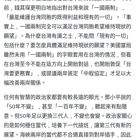
前﹐錢其琛更明白地指出對台灣來說「一國兩制」﹑
「最能維護台灣同胞的既得利益和現有的一切」。「事
實上﹐一國兩制完全可以滿足台灣同胞希望維持現狀的
願望」。為什麼台灣有識之士﹐不能問「現有的一切」
包括什麼？要怎麼具體滿足維持現狀的願望？美國當局
雖然未用「一國兩制」的字眼套用在台灣的情況﹐但看
在台灣至今不能在這方向上開始對話﹐也開始敦促「台
灣要更務實」﹐或提議兩岸簽定「中程協定」才足以大
幅改善兩岸關係。
任何有智慧的政治家都要有較長遠的眼光。鄧小平說的
「50年不變」﹐甚至「一百年不變」﹐聽起來有點隨
意。但50年足以更換三代人﹐不變也會變。政治家關心
的是如何穩住當代﹐培養下一代接班﹐讓第三代有新的
展望。海峽兩岸的當代都不合適直接到對岸插手﹐因此