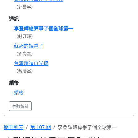
（郭譽孚）
通訊
李登輝總算爭了個全球第一
（錢旺暉）
蘇起的矮凳子
（鄧尚鞏）
台灣還須再光復
（戴廣富）
編後
編後
字數統計
期刊列表
第 107 期
李登輝總算爭了個全球第一