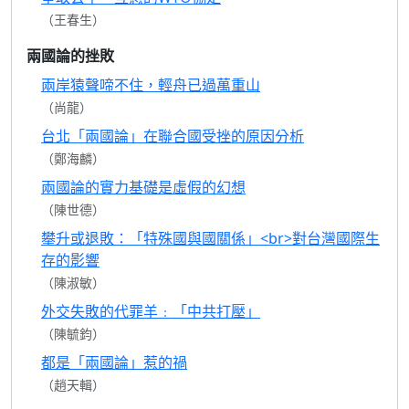
（王春生）
兩國論的挫敗
兩岸猿聲啼不住，輕舟已過萬重山
（尚龍）
台北「兩國論」在聯合國受挫的原因分析
（鄭海麟）
兩國論的實力基礎是虛假的幻想
（陳世德）
攀升或退敗：「特殊國與國關係」<br>對台灣國際生
存的影響
（陳淑敏）
外交失敗的代罪羊﹕「中共打壓」
（陳毓鈞）
都是「兩國論」惹的禍
（趙天輯）