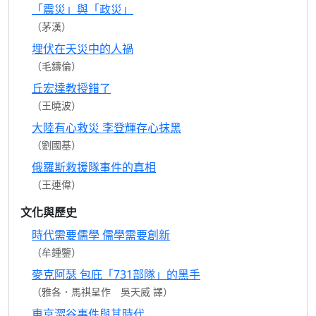
「震災」與「政災」
（茅漢）
埋伏在天災中的人禍
（毛鑄倫）
丘宏達教授錯了
（王曉波）
大陸有心救災 李登輝存心抹黑
（劉國基）
俄羅斯救援隊事件的真相
（王連偉）
文化與歷史
時代需要儒學 儒學需要創新
（牟鍾鑒）
麥克阿瑟 包庇「731部隊」的黑手
（雅各．馬祺呈作 吳天威 譯）
東京澀谷事件與其時代