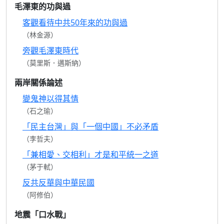
毛澤東的功與過
客觀看待中共50年來的功與過
（林金源）
旁觀毛澤東時代
（莫里斯．邁斯納）
兩岸關係論述
變鬼神以得其情
（石之瑜）
「民主台灣」與「一個中國」不必矛盾
（李哲夫）
「兼相愛、交相利」才是和平統一之道
（茅于軾）
反共反華與中華民國
（阿修伯）
地震「口水戰」