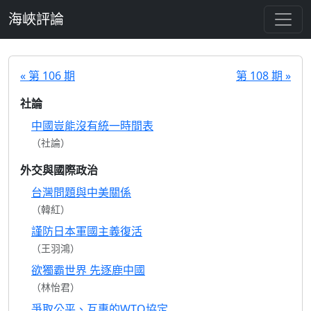
跳至主要內容
海峽評論
« 第 106 期
第 108 期 »
社論
中國豈能沒有統一時間表
（社論）
外交與國際政治
台灣問題與中美關係
（韓紅）
謹防日本軍國主義復活
（王羽鴻）
欲獨霸世界 先逐鹿中國
（林怡君）
爭取公平、互惠的WTO協定