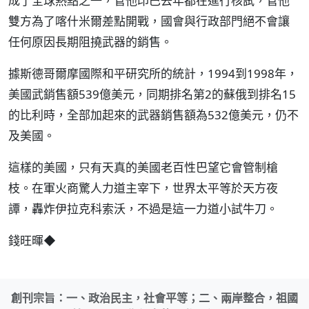
成了全球熱點之一，管他印巴去年都在進行核試，管他
雙方為了喀什米爾差點開戰，國會與行政部門絕不會讓
任何原因長期阻撓武器的銷售。
據斯德哥爾摩國際和平研究所的統計，1994到1998年，
美國武銷售額539億美元，同期排名第2的蘇俄到排名15
的比利時，全部加起來的武器銷售額為532億美元，仍不
及美國。
這樣的美國，只有天真的美國老百性巴望它會管制槍
枝。在軍火商驚人力道主宰下，世界太平等於天方夜
譚，轟炸伊拉克科索沃，不過是這一力道小試牛刀。
錢旺暉◆
創刊宗旨：一、政治民主，社會平等；二、兩岸整合，祖國