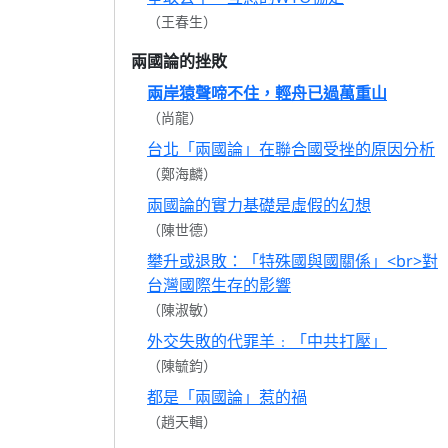
（王春生）
兩國論的挫敗
兩岸猿聲啼不住，輕舟已過萬重山
（尚龍）
台北「兩國論」在聯合國受挫的原因分析
（鄭海麟）
兩國論的實力基礎是虛假的幻想
（陳世德）
攀升或退敗：「特殊國與國關係」<br>對
台灣國際生存的影響
（陳淑敏）
外交失敗的代罪羊﹕「中共打壓」
（陳毓鈞）
都是「兩國論」惹的禍
（趙天輯）