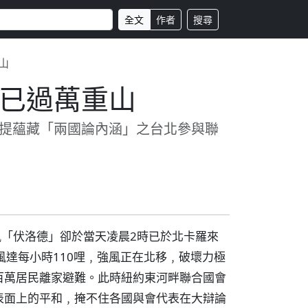
全文
作者
搜尋
山
已過萬重山
提蘊藏「兩國論內涵」之台北參與聯
風「伏洛德」卻於當天凌晨2時已於北卡羅來
風達每小時110哩﹐強風正在北移﹐破壞力極
百萬居民離家避難。此時紐約東河畔聯合國會
表面上的平和﹐掩不住各國與會代表在大辯論