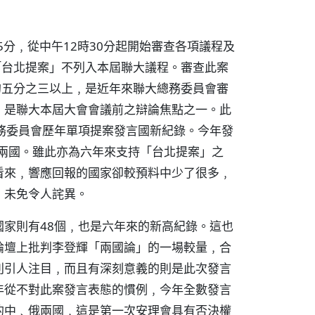
5分﹐從中午12時30分起開始審查各項議程及
「台北提案」不列入本屆聯大議程。審查此案
的五分之三以上﹐是近年來聯大總務委員會審
﹐是聯大本屆大會會議前之辯論焦點之一。此
務委員會歷年單項提案發言國新紀錄。今年發
了兩國。雖此亦為六年來支持「台北提案」之
看來﹐響應回報的國家卻較預料中少了很多﹐
﹐未免令人詫異。
家則有48個﹐也是六年來的新高紀錄。這也
論壇上批判李登輝「兩國論」的一場較量﹐合
別引人注目﹐而且有深刻意義的則是此次發言
年從不對此案發言表態的慣例﹐今年全數發言
的中﹑俄兩國﹐這是第一次安理會具有否決權