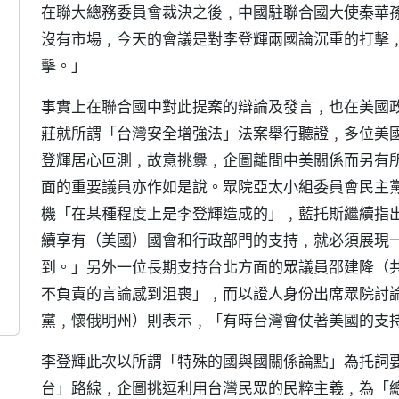
在聯大總務委員會裁決之後﹐中國駐聯合國大使秦華
沒有市場﹐今天的會議是對李登輝兩國論沉重的打擊
擊。」
事實上在聯合國中對此提案的辯論及發言﹐也在美國政
莊就所謂「台灣安全增強法」法案舉行聽證﹐多位美
登輝居心叵測﹐故意挑釁﹐企圖離間中美關係而另有
面的重要議員亦作如是說。眾院亞太小組委員會民主
機「在某種程度上是李登輝造成的」﹐藍托斯繼續指
續享有（美國）國會和行政部門的支持﹐就必須展現
到。」另外一位長期支持台北方面的眾議員邵建隆（
不負責的言論感到沮喪」﹐而以證人身份出席眾院討
黨﹐懷俄明州）則表示﹐「有時台灣會仗著美國的支
李登輝此次以所謂「特殊的國與國關係論點」為托詞
台」路線﹐企圖挑逗利用台灣民眾的民粹主義﹐為「