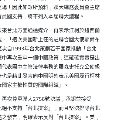
立場！因此如眾所預料﹐聯大總務委員會主席
會員國支持﹐將不列入本屆聯大議程。
原來台北方面通過媒介一再表示江柯於紐西蘭
載﹕「這次美國新上任的駐聯合國大使郝爾布
次自1993年台北策劃若干國家推動「台北
壇中再次重申一個中國政策﹐這確確實實是出
國代表團中主管法律事務的羅森史托克公使級
府也是藉此發言向中國明確表示美國履行柯林
表國家主權性質的國際組織」。
再次尊重聯大2758號決議﹐承認並接受
此絕不支持「台北提案」﹐而且堅決排除台北
隨之發言﹐明確表示反對「台北提案」。美﹑