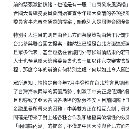
前的緊張激動情緒。也確是有一股「山雨欲來風滿樓
合國大會總務委員會開始審查今年聯大會議的各項提
委員會事先審查通過的提案﹐始能列入是屆聯合國全
特別引人注目的則是由台北方面幕後策動由若干所謂
台北參與聯合國之提案。雖然這已經是台北方面連續
且眾多代表﹐甚至包括在會議門外等候辯論結果的若
人士也預見聯大總務委員會也會一如以往六次審查會
程﹐那麼今年的辯論有何特別之處？何以如此令人關
眾所周知﹐恰恰是自今年7月李登輝在台北於會見德
了台灣海峽兩岸的緊張局勢﹐刺激了中美正處低潮的
且也導致了亞太各國各地區的緊張不安。目前國際上
金融風暴所帶來的困難。中美雙方正在相互克制﹐尋
間確是帶來了對上述各種合作及和緩極具破壞性的效
「兩國論內涵」的提案﹐不僅是中國大陸與台北方面