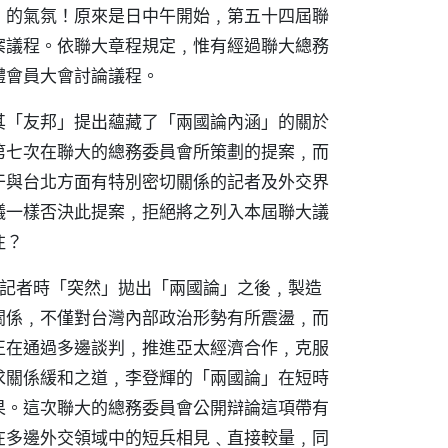
」的氣氛！原來是日中午開始﹐第五十四屆聯
案議程。依聯大章程規定﹐惟有經過聯大總務
體會員大會討論議程。
其「友邦」提出蘊藏了「兩國論內涵」的關於
第七次在聯大的總務委員會所策劃的提案﹐而
干與台北方面有特別密切關係的記者及外交界
議一樣否決此提案﹐拒絕將之列入本屆聯大議
注？
國記者時「突然」拋出「兩國論」之後﹐製造
關係﹐不僅對台灣內部政治形勢有所震盪﹐而
正在通過多邊談判﹐推進亞太經濟合作﹐克服
求關係緩和之道﹐李登輝的「兩國論」在短時
果。這次聯大的總務委員會公開辯論這項帶有
在多邊外交領域中的短兵相見﹑直接較量﹐同