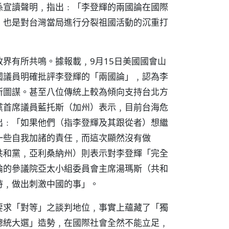
孫宣讀聲明﹐指出﹕「李登輝的兩國論在國際
﹐也是對台灣當局進行分裂祖國活動的沉重打
界有所共鳴。據報載﹐9月15日美國國會山
國議員明確批評李登輝的「兩國論」﹐認為李
所圖謀。甚至八位傳統上較為傾向支持台北方
黨首席議員藍托斯（加州）表示﹐目前台海危
出﹕「如果他們（指李登輝及其跟從者）想繼
一些自我加諸的責任﹐而這次顯然沒有做
共和黨﹐亞利桑納州）則表示對李登輝「完全
論的參議院亞太小組委員會主席湯瑪斯（共和
持﹐做出刺激中國的事」。
要求「對等」之談判地位﹐事實上蘊藏了「獨
總統大選」造勢﹐在國際社會全然不能立足﹐