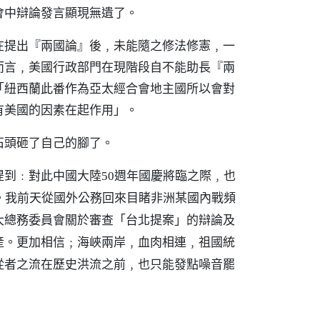
會中辯論發言顯現無遺了。
在提出『兩國論』後﹐未能隨之修法修憲﹐一
而言﹐美國行政部門在現階段自不能助長『兩
「紐西蘭此番作為亞太經合會地主國所以會對
有美國的因素在起作用」。
石頭砸了自己的腳了。
到﹕對此中國大陸50週年國慶將臨之際﹐也
。我前天從國外公務回來目睹非洲某國內戰頻
大總務委員會關於審查「台北提案」的辯論及
產。更加相信﹔海峽兩岸﹐血肉相連﹐祖國統
從者之流在歷史洪流之前﹐也只能發點噪音罷