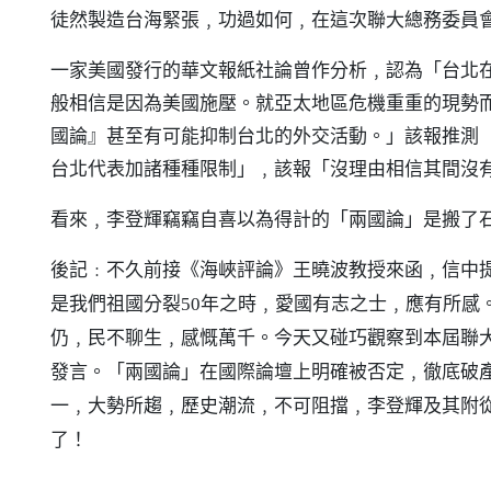
徒然製造台海緊張﹐功過如何﹐在這次聯大總務委員
一家美國發行的華文報紙社論曾作分析﹐認為「台北
般相信是因為美國施壓。就亞太地區危機重重的現勢
國論』甚至有可能抑制台北的外交活動。」該報推測
台北代表加諸種種限制」﹐該報「沒理由相信其間沒
看來﹐李登輝竊竊自喜以為得計的「兩國論」是搬了
後記﹕不久前接《海峽評論》王曉波教授來函﹐信中提
是我們祖國分裂50年之時﹐愛國有志之士﹐應有所感
仍﹐民不聊生﹐感慨萬千。今天又碰巧觀察到本屆聯
發言。「兩國論」在國際論壇上明確被否定﹐徹底破
一﹐大勢所趨﹐歷史潮流﹐不可阻擋﹐李登輝及其附
了！