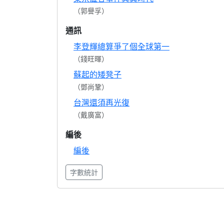
（郭譽孚）
通訊
李登輝總算爭了個全球第一
（錢旺暉）
蘇起的矮凳子
（鄧尚鞏）
台灣還須再光復
（戴廣富）
編後
編後
字數統計