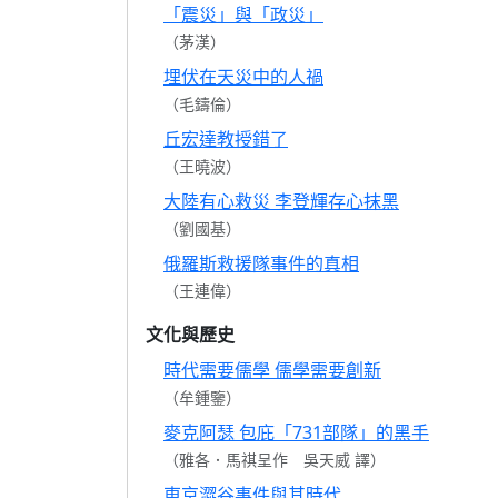
「震災」與「政災」
（茅漢）
埋伏在天災中的人禍
（毛鑄倫）
丘宏達教授錯了
（王曉波）
大陸有心救災 李登輝存心抹黑
（劉國基）
俄羅斯救援隊事件的真相
（王連偉）
文化與歷史
時代需要儒學 儒學需要創新
（牟鍾鑒）
麥克阿瑟 包庇「731部隊」的黑手
（雅各．馬祺呈作 吳天威 譯）
東京澀谷事件與其時代