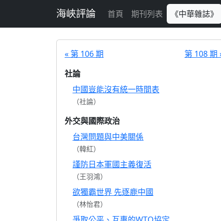
跳至主要內容
海峽評論
首頁
期刊列表
《中華雜誌》
« 第 106 期
第 108 期 
社論
中國豈能沒有統一時間表
（社論）
外交與國際政治
台灣問題與中美關係
（韓紅）
謹防日本軍國主義復活
（王羽鴻）
欲獨霸世界 先逐鹿中國
（林怡君）
爭取公平、互惠的WTO協定