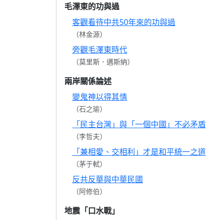
毛澤東的功與過
客觀看待中共50年來的功與過
（林金源）
旁觀毛澤東時代
（莫里斯．邁斯納）
兩岸關係論述
變鬼神以得其情
（石之瑜）
「民主台灣」與「一個中國」不必矛盾
（李哲夫）
「兼相愛、交相利」才是和平統一之道
（茅于軾）
反共反華與中華民國
（阿修伯）
地震「口水戰」