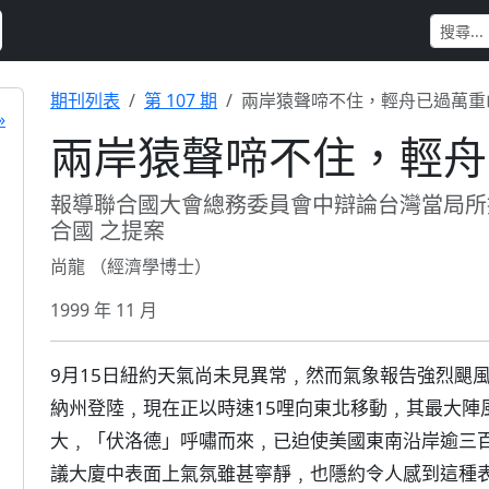
期刊列表
第 107 期
兩岸猿聲啼不住，輕舟已過萬重
»
兩岸猿聲啼不住，輕舟
報導聯合國大會總務委員會中辯論台灣當局所
合國 之提案
尚龍 （經濟學博士）
1999 年 11 月
9月15日紐約天氣尚未見異常﹐然而氣象報告強烈颶
納州登陸﹐現在正以時速15哩向東北移動﹐其最大陣
大﹐「伏洛德」呼嘯而來﹐已迫使美國東南沿岸逾三
議大廈中表面上氣氛雖甚寧靜﹐也隱約令人感到這種