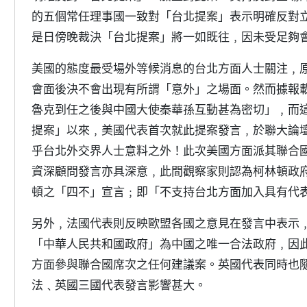
的五個常任理事國一致對「台北提案」表示明確反對
是日傍晚裁決「台北提案」將一如既往﹐因未受足夠
美國的態度最受場外等候消息的台北方面人士關注﹐
會面後決不會出現有所謂「意外」之場面。然而據報
魯克到任之後與中國大使秦華孫互動甚為密切」﹐而這
提案」以來﹐美國代表首次就此提案發言﹐於聯大論
乎台北外交界人士意料之外！此次美國方面派其聯合
資深顧問發言亦具深意﹐此間觀察家則認為柯林頓政
頓之「四不」宣言﹔即「不支持台北方面加入具有代
另外﹐法國代表則反映歐盟各國之意見在發言中表示﹐
「中華人民共和國政府」為中國之唯一合法政府﹐因
方面參與聯合國席次之任何建議案。英國代表同時也
法﹑英國三國代表發言影響甚大。