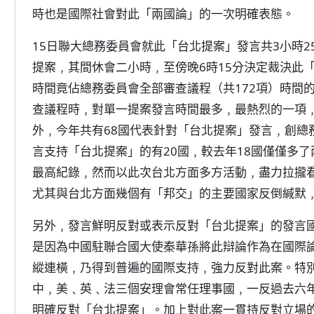
時也是國際社會對此「兩國論」的一次明確表態。
15日聯大總務委員會就此「台北提案」發言共3小時2
提案﹐其間休會二小時﹐至傍晚6時15分決定裁決此
時間竟佔總務委員會全部審查議程（共172項）時間
查議程時﹐對單一提案發言時間最多﹐最熱烈的一項
外﹐今年共有68國代表針對「台北提案」發言﹐創總
言支持「台北提案」的有20國﹐較去年18國僅僅多
最高紀錄﹐然而以此次台北方面多方活動﹐盡力拉攏
尤其與台北方面幾個有「邦交」的主要國家反倒緘默
另外﹐發言鮮明反對或表示反對「台北提案」的發言國
是因為中國駐聯合國大使秦華孫將此辯論作為在國際
縱連橫﹐乃得到普遍的國際支持﹐強力反對此案。特
中﹐美﹑英﹑法三個安理會常任理事國﹐一反過去六
明確反對「台北提案」。加上對此案一貫持反對立場