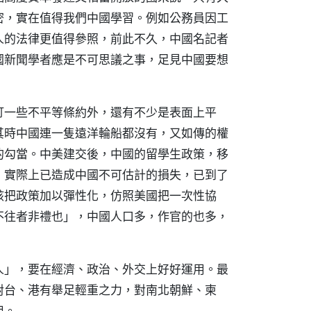
密，實在值得我們中國學習。例如公務員因工
人的法律更值得參照，前此不久，中國名記者
國新聞學者應是不可思議之事，足見中國要想
訂一些不平等條約外，還有不少是表面上平
其時中國連一隻遠洋輪船都沒有，又如傳的權
的勾當。中美建交後，中國的留學生政策，移
，實際上已造成中國不可估計的損失，已到了
該把政策加以彈性化，仿照美國把一次性協
不往者非禮也」，中國人口多，作官的也多，
人」，要在經濟、政治、外交上好好運用。最
對台、港有舉足輕重之力，對南北朝鮮、柬
用。