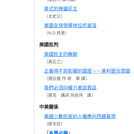
美式的傀儡民主
（太史公）
美國全球領導地位的衰落
（N.O.貝里）
美國批判
美國民主的輓歌
（黃企之）
正義得不到彰顯的國度－－美利堅合眾國
（揚拉曼 作 商 華 譯）
我們必須向權力者說真話
（庫克 講詞 何尚萍 譯）
中美關係
美國少數民族的人權應向西藏看齊
（廖天欣）
「多算必勝」