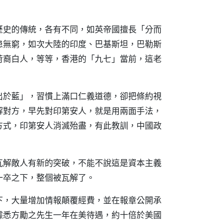
歷史的傳統，各有不同，如英帝國擅長「分而
患無窮，如次大陸的印度、巴基斯坦，巴勒斯
荷裔白人，等等，香港的「九七」當前，這老
出於藍」，習慣上滿口仁義道德，卻把條約視
解對方，早先對印第安人，就是用兩面手法，
方式，印第安人消滅殆盡，有此教訓，中國政
瓦解敵人有新的突破，不能不說這是資本主義
一卒之下，整個被瓦解了。
下，大量增加情報顛覆經費，並在報章公開承
據悉方勵之先生一年在美待遇，約十倍於美國