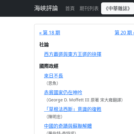
跳至主要內容
海峽評論
首頁
期刊列表
《中華雜誌》
« 第 18 期
第 20 期 
社論
西方霸道與東方王道的抉擇
國際政經
來日不長
（思魚）
赤貧國家仍在呻吟
（George D. Moffett III 原著 宋大雍翻譯）
「草根法西斯」意識的復甦
（陳明忠）
中國的奇蹟與蘇聯解體
（羅伯特·森特諾）