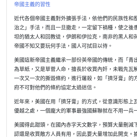
帝國主義的習性
近代各個帝國主義對外擴張手法，依他們的民族性和
治之」手法，而且一旦撤走，一定留下禍種，使之後
坦的猶太人和回教徒，伊朗和伊拉克，南非的黑人和
帝國不知又要玩何手法，國人可拭目以待。
美國這新帝國主義繼承一部份英帝國的傳統，而「青
為草紙，又是草菅人命，擅長於收買內奸，未戰先瓦
一次又一次的撕毀條約，進行屠殺，如「擠牙膏」的
府不可對他們的條約協定太過迷信。
近年來，美國在用「擠牙膏」的方式，從意識形態上
優越之處，一個龐大的軍事最強國蘇聯就在不用一兵
美國得此甜頭，在國內赤字天文數字，預算大量刪減
認還是收買敵方人員有用，因此要大量增加此開支。