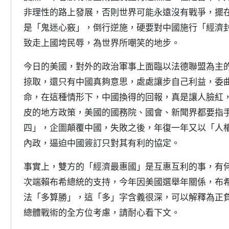
非理性的路上發展，否則世界可能永遠沒有戰爭，擺
是「鬼迷心竅」，倒行逆施，硬要對中國施行「經濟
致走上國垮民辱，為世界所嘲笑的地步。
今日的美國，對外的政治軍事上面臨以法德聯盟為主
掠取，還只有中國真夠意思，處處讓步自己利益，委
命，在這種情形下，中國換得的回報，真是讓人臉紅
皮的地方政策，美國的國務院、國會、新聞界都要指
四」，企圖顛覆中國，失敗之後，年復一年又以「人
內政，逼迫中國簽訂只對其有利的協定。
事實上，雙方的「經濟最惠國」是互惠互利的事，有
次端賴布希總統的支持，今年因美國選舉年關係，布
法「多算勝」，這「多」字含義很深，可以解釋為正
總體戰術的全方位考慮，請耐心看下文。