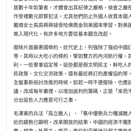
居數十年如筆者，才體會出其紀律之嚴格，偵查之嚴
作受禮數元即算犯法。尤其他們防止外國人收買本國
戴晴女士高高興興接受哈佛獎金到美國來學習，對美
進入現代化，有許多地方要從基本觀念改起。
廢除片面最惠國條約。近代史上，列強除了強迫中國
等，其時以大吃小的條約，譬如雙方的內河航行權，
利，一些軍事協定等。這些都是假文明民主，幹吃人
民政策，文化交流政策，還有最近將訂的產權協約等
全盤重新檢討改進的時候。如若一時不便廢除，也應
議，改成每年審理，以增加談判的籌碼，正是「來而
分出這些人力應是可行之事。
毛澤東的兵法「孤立敵人」，「集中優勢兵力殲滅敵
近的趨勢已顯明，改革開放的結果，中國的經濟不獨
寮、越南、外蒙古、西亞、西伯利亞等地已起主導作