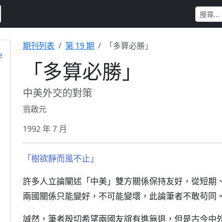
期刊列表
第 19 期
「多算必勝」
»
「多算必勝」
中美外交的對策
翁啟元
1992 年 7 月
「樹欲靜而風不止」
許多人立論闡述「中美」雙方關係保持友好，從短期
兩國關係只能變好，不可能變壞，此論筆者不敢苟同
誠然，筆者殷切希望兩國友誼有進無退，但是古今中