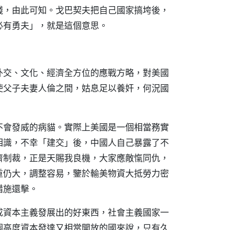
錢，由此可知。戈巴契夫把自己國家搞垮後，
必有勇夫」，就是這個意思。
外交、文化、經濟全方位的應戰方略，對美國
使父子夫妻人倫之間，姑息足以養奸，何況國
不會發威的病貓。實際上美國是一個相當務實
相識，不幸「建交」後，中國人自己暴露了不
濟制裁，正是天賜我良機，大家應敵愾同仇，
重仍大，調整容易，鑒於輸美物資大抵勞力密
措施還擊。
成資本主義發展出的好東西，社會主義國家一
個高度資本發達又相當開放的國來說，只有久