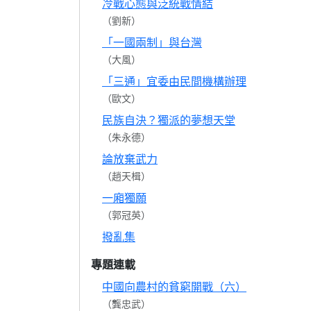
冷戰心態與泛統戰情結
（劉新）
「一國兩制」與台灣
（大風）
「三通」宜委由民間機構辦理
（歐文）
民族自決？獨派的夢想天堂
（朱永德）
論放棄武力
（趙天楫）
一廂獨願
（郭冠英）
撥亂集
專題連載
中國向農村的貧窮開戰（六）
（龔忠武）