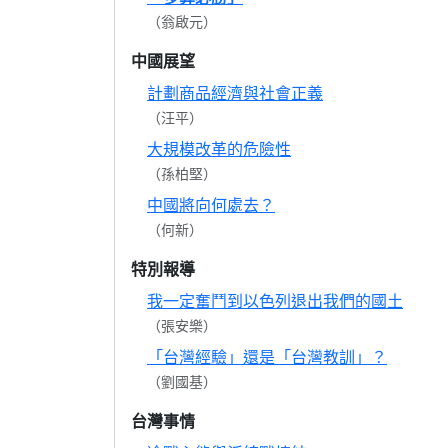
（翁啟元）
中國展望
計劃商品經濟與社會正義
（汪平）
大規模改革的危險性
（孫柏堅）
中國將向何處去？
（何新）
特別報導
我一定奮鬥到以色列退出我們的國土
（張安樂）
「台灣經驗」還是「台灣教訓」？
（劉國基）
台灣事情