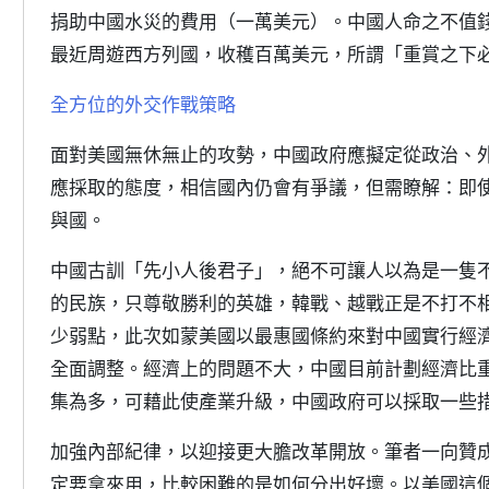
捐助中國水災的費用（一萬美元）。中國人命之不值
最近周遊西方列國，收穫百萬美元，所謂「重賞之下
全方位的外交作戰策略
面對美國無休無止的攻勢，中國政府應擬定從政治、
應採取的態度，相信國內仍會有爭議，但需瞭解：即
與國。
中國古訓「先小人後君子」，絕不可讓人以為是一隻
的民族，只尊敬勝利的英雄，韓戰、越戰正是不打不
少弱點，此次如蒙美國以最惠國條約來對中國實行經
全面調整。經濟上的問題不大，中國目前計劃經濟比
集為多，可藉此使產業升級，中國政府可以採取一些
加強內部紀律，以迎接更大膽改革開放。筆者一向贊
定要拿來用，比較困難的是如何分出好壞。以美國這