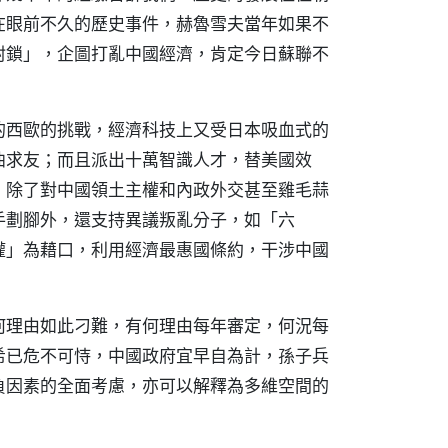
在眼前不久的歷史事件，赫魯雪夫當年如果不
封鎖」，企圖打亂中國經濟，肯定今日蘇聯不
的西歐的挑戰，經濟科技上又受日本吸血式的
曲求友；而且派出十萬智識人才，替美國效
，除了對中國領土主權和內政外交甚至雞毛蒜
手劃腳外，還支持異議叛亂分子，如「六
權」為藉口，利用經濟最惠國條約，干涉中國
何理由如此刁難，有何理由每年審定，何況每
希已危不可恃，中國政府宜早自為計，孫子兵
負因素的全面考慮，亦可以解釋為多維空間的