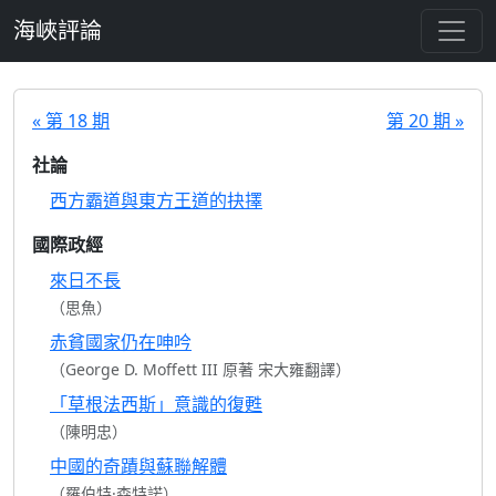
跳至主要內容
海峽評論
« 第 18 期
第 20 期 »
社論
西方霸道與東方王道的抉擇
國際政經
來日不長
（思魚）
赤貧國家仍在呻吟
（George D. Moffett III 原著 宋大雍翻譯）
「草根法西斯」意識的復甦
（陳明忠）
中國的奇蹟與蘇聯解體
（羅伯特·森特諾）