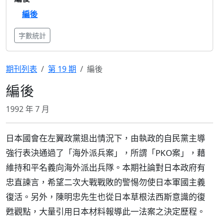
編後
字數統計
期刊列表
第 19 期
編後
編後
1992 年 7 月
日本國會在左翼政黨退出情況下，由執政的自民黨主導
強行表決通過了「海外派兵案」，所謂「PKO案」，藉
維持和平名義向海外派出兵隊。本期社論對日本政府有
忠直諫言，希望二次大戰戰敗的警惕勿使日本軍國主義
復活。另外，陳明忠先生也從日本草根法西斯意識的復
甦觀點，大量引用日本材料報導此一法案之決定歷程。