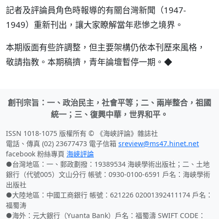
記者及評論員角色時報導的有關台灣新聞（1947-
1949）重新刊出，讓大家瞭解當年悲慘之境界。
本期版面有些許調整，但主要架構仍依本刊歷來風格，
敬請指教。本期稿擠，青年論壇暫停一期。◆
創刊宗旨：一、政治民主，社會平等；二、兩岸整合，祖國
統一；三、復興中華，世界和平。
ISSN 1018-1075 版權所有 © 《海峽評論》雜誌社
電話、傳真 (02) 23677473 電子信箱
sreview@ms47.hinet.net
facebook 粉絲專頁
海峽評論
●台灣地區：一、郵政劃撥：19389534 海峽學術出版社；二、土地
銀行（代號005）文山分行 帳號：0930-0100-6591 戶名：海峽學術
出版社
●大陸地區：中國工商銀行 帳號：621226 02001392411174 戶名：
福蜀涛
●海外：元大銀行（Yuanta Bank）戶名：福蜀濤 SWIFT CODE：