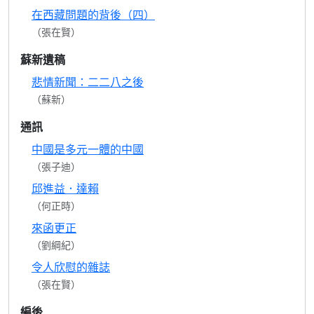
在西藏問題的背後（四）
（張在賢）
蘇新遺稿
悲情新聞：二二八之後
（蘇新）
通訊
中國是多元一體的中國
（張子迪）
邱進益．達賴
（何正時）
來函更正
（劉綱紀）
令人欣慰的雜誌
（張在賢）
編後