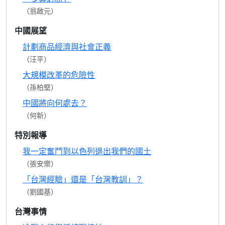
（翁啟元）
中國展望
計劃商品經濟與社會正義
（汪平）
大規模改革的危險性
（孫柏堅）
中國將向何處去？
（何新）
特別報導
我一定奮鬥到以色列退出我們的國土
（張安樂）
「台灣經驗」還是「台灣教訓」？
（劉國基）
台灣事情