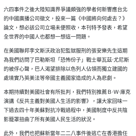
六四事件之後大陸知識界爭議頗強的學者何新響應台北
的中國廣播公司徵文，投來一篇《中國將向何處去？》
論文，想必該公司立場未便照收，本刊特予發表，希望
全世界的中國人也都想一想這一問題。
在美國聯邦李文斯沃政治犯監獄服刑的張安樂先生這期
為我們訪問了巴勒斯坦「恐怖份子」戰士華瓦茲·尤尼斯
的被俘心聲，巴人渴望排除以色列人佔領而獨立建國的
處境實乃英美法等帝國主義國家造成的人為悲劇。
本期持續對美國社會有所批判，我們特別推薦Ｂ·Ｗ·庫克
演講《反共主義對美國人生活的影響》，讓大家回味一
下過去四十年美蘇對抗冷戰過程中，美國制度中反共陰
影籠罩扭曲了所有美國人民生活的狀況。
此外，我們也把蘇新當年二二八事件後逃亡在香港擔任