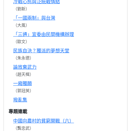
冷戰心態與泛統戰情結
（劉新）
「一國兩制」與台灣
（大風）
「三通」宜委由民間機構辦理
（歐文）
民族自決？獨派的夢想天堂
（朱永德）
論放棄武力
（趙天楫）
一廂獨願
（郭冠英）
撥亂集
專題連載
中國向農村的貧窮開戰（六）
（龔忠武）