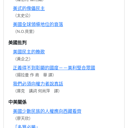
美式的傀儡民主
（太史公）
美國全球領導地位的衰落
（N.O.貝里）
美國批判
美國民主的輓歌
（黃企之）
正義得不到彰顯的國度－－美利堅合眾國
（揚拉曼 作 商 華 譯）
我們必須向權力者說真話
（庫克 講詞 何尚萍 譯）
中美關係
美國少數民族的人權應向西藏看齊
（廖天欣）
「多算必勝」