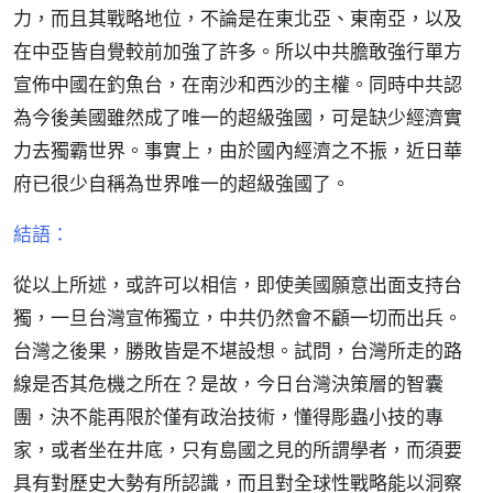
力，而且其戰略地位，不論是在東北亞、東南亞，以及
在中亞皆自覺較前加強了許多。所以中共膽敢強行單方
宣佈中國在釣魚台，在南沙和西沙的主權。同時中共認
為今後美國雖然成了唯一的超級強國，可是缺少經濟實
力去獨霸世界。事實上，由於國內經濟之不振，近日華
府已很少自稱為世界唯一的超級強國了。
結語：
從以上所述，或許可以相信，即使美國願意出面支持台
獨，一旦台灣宣佈獨立，中共仍然會不顧一切而出兵。
台灣之後果，勝敗皆是不堪設想。試問，台灣所走的路
線是否其危機之所在？是故，今日台灣決策層的智囊
團，決不能再限於僅有政治技術，懂得彫蟲小技的專
家，或者坐在井底，只有島國之見的所謂學者，而須要
具有對歷史大勢有所認識，而且對全球性戰略能以洞察