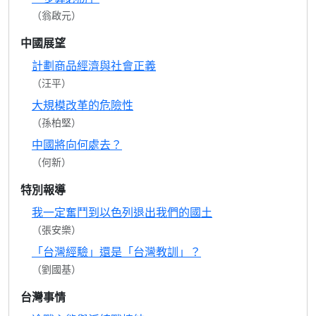
（翁啟元）
中國展望
計劃商品經濟與社會正義
（汪平）
大規模改革的危險性
（孫柏堅）
中國將向何處去？
（何新）
特別報導
我一定奮鬥到以色列退出我們的國土
（張安樂）
「台灣經驗」還是「台灣教訓」？
（劉國基）
台灣事情