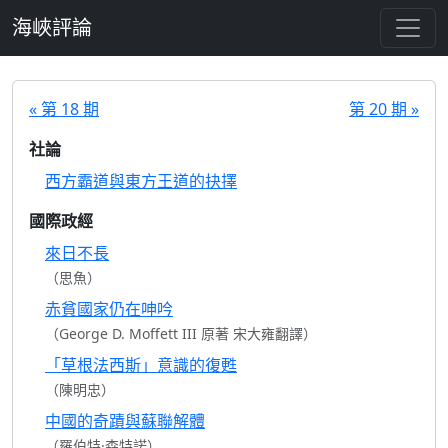
跳至主要內容
海峽評論
« 第 18 期
第 20 期 »
社論
西方霸道與東方王道的抉擇
國際政經
來日不長
（思魚）
赤貧國家仍在呻吟
（George D. Moffett III 原著 宋大雍翻譯）
「草根法西斯」意識的復甦
（陳明忠）
中國的奇蹟與蘇聯解體
（羅伯特·森特諾）