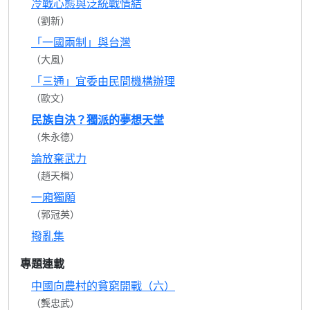
冷戰心態與泛統戰情結
（劉新）
「一國兩制」與台灣
（大風）
「三通」宜委由民間機構辦理
（歐文）
民族自決？獨派的夢想天堂
（朱永德）
論放棄武力
（趙天楫）
一廂獨願
（郭冠英）
撥亂集
專題連載
中國向農村的貧窮開戰（六）
（龔忠武）