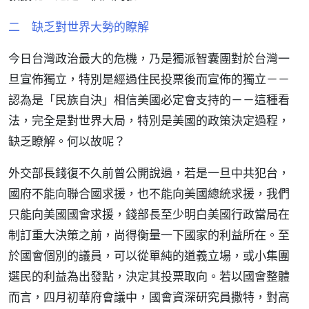
二 缺乏對世界大勢的瞭解
今日台灣政治最大的危機，乃是獨派智囊團對於台灣一
旦宣佈獨立，特別是經過住民投票後而宣佈的獨立－－
認為是「民族自決」相信美國必定會支持的－－這種看
法，完全是對世界大局，特別是美國的政策決定過程，
缺乏瞭解。何以故呢？
外交部長錢復不久前曾公開說過，若是一旦中共犯台，
國府不能向聯合國求援，也不能向美國總統求援，我們
只能向美國國會求援，錢部長至少明白美國行政當局在
制訂重大決策之前，尚得衡量一下國家的利益所在。至
於國會個別的議員，可以從單純的道義立場，或小集團
選民的利益為出發點，決定其投票取向。若以國會整體
而言，四月初華府會議中，國會資深研究員撒特，對高