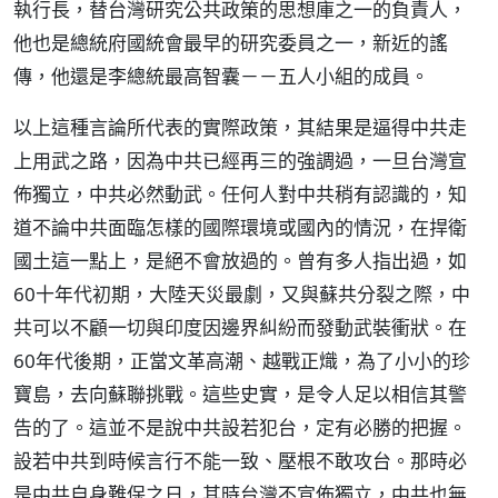
執行長，替台灣研究公共政策的思想庫之一的負責人，
他也是總統府國統會最早的研究委員之一，新近的謠
傳，他還是李總統最高智囊－－五人小組的成員。
以上這種言論所代表的實際政策，其結果是逼得中共走
上用武之路，因為中共已經再三的強調過，一旦台灣宣
佈獨立，中共必然動武。任何人對中共稍有認識的，知
道不論中共面臨怎樣的國際環境或國內的情況，在捍衛
國土這一點上，是絕不會放過的。曾有多人指出過，如
60十年代初期，大陸天災最劇，又與蘇共分裂之際，中
共可以不顧一切與印度因邊界糾紛而發動武裝衝狀。在
60年代後期，正當文革高潮、越戰正熾，為了小小的珍
寶島，去向蘇聯挑戰。這些史實，是令人足以相信其警
告的了。這並不是說中共設若犯台，定有必勝的把握。
設若中共到時候言行不能一致、壓根不敢攻台。那時必
是中共自身難保之日，其時台灣不宣佈獨立，中共也無