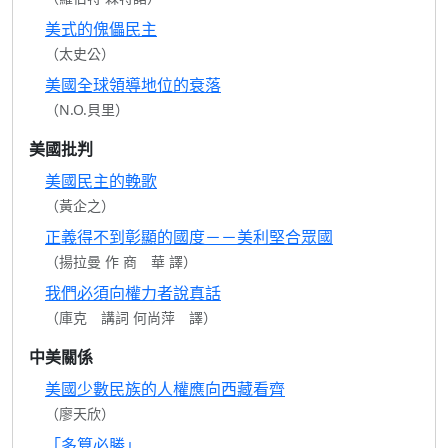
美式的傀儡民主
（太史公）
美國全球領導地位的衰落
（N.O.貝里）
美國批判
美國民主的輓歌
（黃企之）
正義得不到彰顯的國度－－美利堅合眾國
（揚拉曼 作 商 華 譯）
我們必須向權力者說真話
（庫克 講詞 何尚萍 譯）
中美關係
美國少數民族的人權應向西藏看齊
（廖天欣）
「多算必勝」