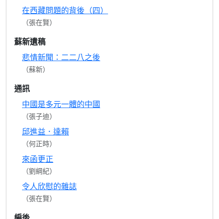
在西藏問題的背後（四）
（張在賢）
蘇新遺稿
悲情新聞：二二八之後
（蘇新）
通訊
中國是多元一體的中國
（張子迪）
邱進益．達賴
（何正時）
來函更正
（劉綱紀）
令人欣慰的雜誌
（張在賢）
編後