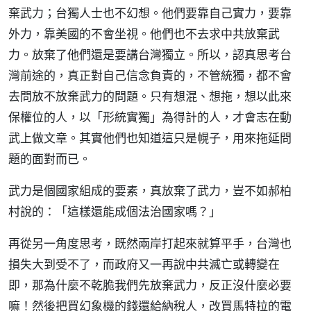
棄武力；台獨人士也不幻想。他們要靠自己實力，要靠
外力，靠美國的不會坐視。他們也不去求中共放棄武
力。放棄了他們還是要講台灣獨立。所以，認真思考台
灣前途的，真正對自己信念負責的，不管統獨，都不會
去問放不放棄武力的問題。只有想混、想拖，想以此來
保權位的人，以「形統實獨」為得計的人，才會志在動
武上做文章。其實他們也知道這只是幌子，用來拖延問
題的面對而已。
武力是個國家組成的要素，真放棄了武力，豈不如郝柏
村說的：「這樣還能成個法治國家嗎？」
再從另一角度思考，既然兩岸打起來就算平手，台灣也
損失大到受不了，而政府又一再說中共滅亡或轉變在
即，那為什麼不乾脆我們先放棄武力，反正沒什麼必要
嘛！然後把買幻象機的錢還給納稅人，改買馬特拉的電