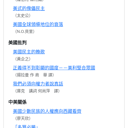
美式的傀儡民主
（太史公）
美國全球領導地位的衰落
（N.O.貝里）
美國批判
美國民主的輓歌
（黃企之）
正義得不到彰顯的國度－－美利堅合眾國
（揚拉曼 作 商 華 譯）
我們必須向權力者說真話
（庫克 講詞 何尚萍 譯）
中美關係
美國少數民族的人權應向西藏看齊
（廖天欣）
「多算必勝」