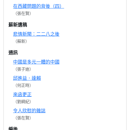
在西藏問題的背後（四）
（張在賢）
蘇新遺稿
悲情新聞：二二八之後
（蘇新）
通訊
中國是多元一體的中國
（張子迪）
邱進益．達賴
（何正時）
來函更正
（劉綱紀）
令人欣慰的雜誌
（張在賢）
編後