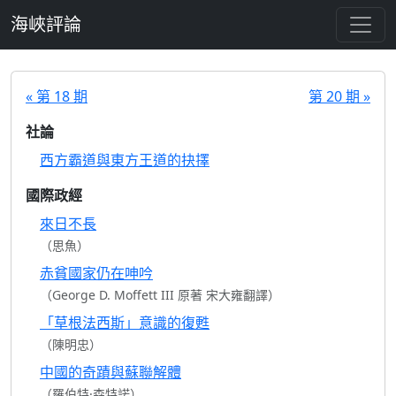
跳至主要內容
海峽評論
« 第 18 期
第 20 期 »
社論
西方霸道與東方王道的抉擇
國際政經
來日不長
（思魚）
赤貧國家仍在呻吟
（George D. Moffett III 原著 宋大雍翻譯）
「草根法西斯」意識的復甦
（陳明忠）
中國的奇蹟與蘇聯解體
（羅伯特·森特諾）