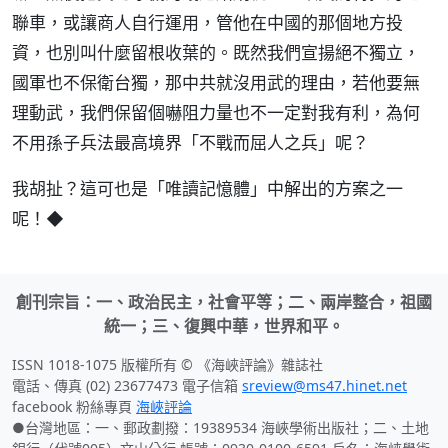
聯車，或讓商人自行運用，管他在中國的那個地方投
資，也別叫什麼留根收葉的。既然我們宣揚絕不獨立，
國軍也不保衛台獨，那中共就沒用武的理由，若他要無
理動武，我們保留個嚇阻力量也不一定對我有利，為何
不用孫子兵法最高境界「不戰而屈人之兵」呢？
我胡扯？這可也是「唯讀記憶體」中解出的方案之一
呢！◆
創刊宗旨：一、政治民主，社會平等；二、兩岸整合，祖國
統一；三、復興中華，世界和平。
ISSN 1018-1075 版權所有 © 《海峽評論》雜誌社
電話、傳真 (02) 23677473 電子信箱
sreview@ms47.hinet.net
facebook 粉絲專頁
海峽評論
●台灣地區：一、郵政劃撥：19389534 海峽學術出版社；二、土地