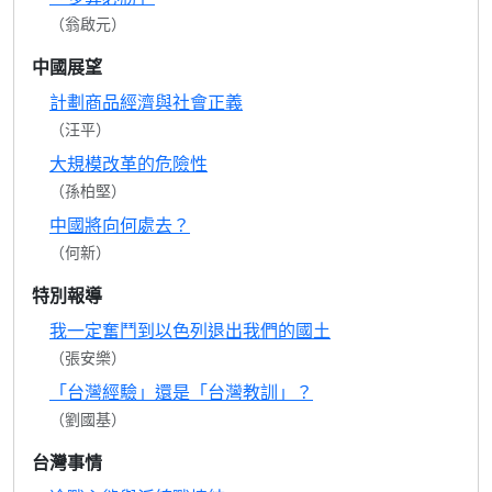
（翁啟元）
中國展望
計劃商品經濟與社會正義
（汪平）
大規模改革的危險性
（孫柏堅）
中國將向何處去？
（何新）
特別報導
我一定奮鬥到以色列退出我們的國土
（張安樂）
「台灣經驗」還是「台灣教訓」？
（劉國基）
台灣事情