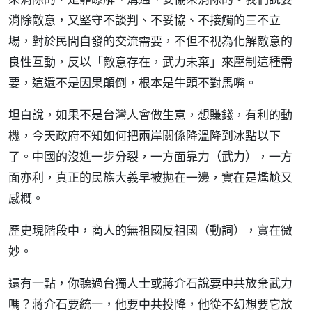
消除敵意，又堅守不談判、不妥協、不接觸的三不立
場，對於民間自發的交流需要，不但不視為化解敵意的
良性互動，反以「敵意存在，武力未棄」來壓制這種需
要，這還不是因果顛倒，根本是牛頭不對馬嘴。
坦白說，如果不是台灣人會做生意，想賺錢，有利的動
機，今天政府不知如何把兩岸關係降溫降到冰點以下
了。中國的沒進一步分裂，一方面靠力（武力），一方
面亦利，真正的民族大義早被拋在一邊，實在是尷尬又
感概。
歷史現階段中，商人的無祖國反祖國（動詞），實在微
妙。
還有一點，你聽過台獨人士或蔣介石說要中共放棄武力
嗎？蔣介石要統一，他要中共投降，他從不幻想要它放