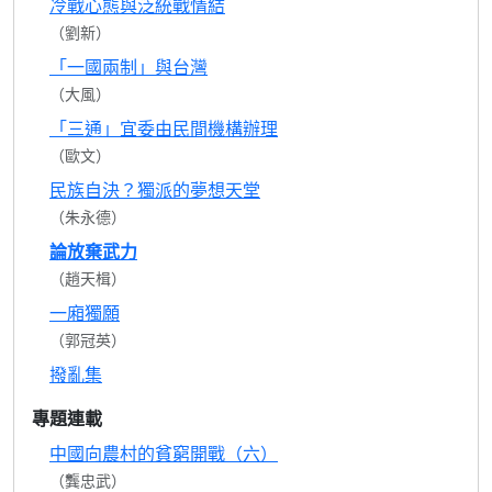
冷戰心態與泛統戰情結
（劉新）
「一國兩制」與台灣
（大風）
「三通」宜委由民間機構辦理
（歐文）
民族自決？獨派的夢想天堂
（朱永德）
論放棄武力
（趙天楫）
一廂獨願
（郭冠英）
撥亂集
專題連載
中國向農村的貧窮開戰（六）
（龔忠武）