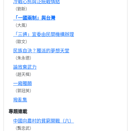
冷戰心態與泛統戰情結
（劉新）
「一國兩制」與台灣
（大風）
「三通」宜委由民間機構辦理
（歐文）
民族自決？獨派的夢想天堂
（朱永德）
論放棄武力
（趙天楫）
一廂獨願
（郭冠英）
撥亂集
專題連載
中國向農村的貧窮開戰（六）
（龔忠武）