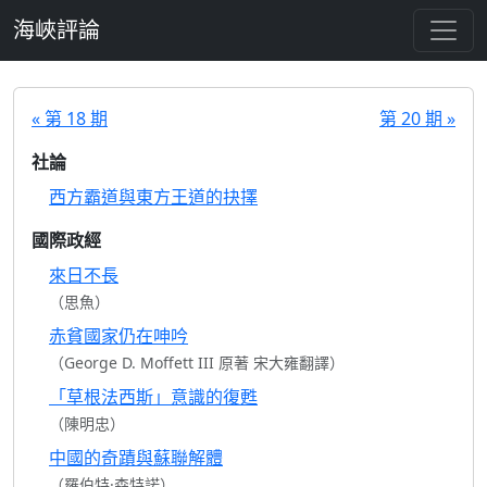
跳至主要內容
海峽評論
« 第 18 期
第 20 期 »
社論
西方霸道與東方王道的抉擇
國際政經
來日不長
（思魚）
赤貧國家仍在呻吟
（George D. Moffett III 原著 宋大雍翻譯）
「草根法西斯」意識的復甦
（陳明忠）
中國的奇蹟與蘇聯解體
（羅伯特·森特諾）