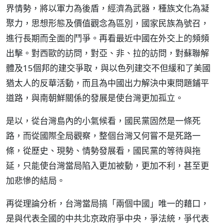
界情勢，將以軍力為後盾，經濟為武器，種族文化為凝
聚力，思想形態及價值觀念為區別，國家民族為號召，
進行長期而全面的鬥爭。再看最近中國在外交上的頻頻
出擊。對西歐的訪問，對亞、非、拉的訪問，對蘇聯解
體及15個邦的建交爭取，與以色列建交不但緩和了美國
猶太人的反華活動，而且為中國出力解決中東問題鋪平
道路，與南朝鮮關係的發展是使台灣更加孤立。
是以，從台灣島內的小氣候看，國民黨固然是一條死
路，而從國際全局觀察，整個台灣又何嘗不是死路一
條，從歷史、現勢、情勢發展看，國民黨的等待與拖
延，只能使台灣當局陷入更加被動，更加不利，甚至更
加悲慘的結局。
再從理論分析，台灣當局搞「兩個中國」唯一的藉口，
是與代表全國的中共北京政府爭中央，爭法統，爭代表