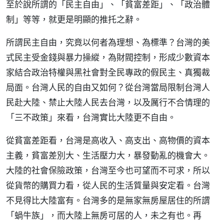
至於說所謂的「民主自由」、「貧富差距」、「政治體
制」等等，就更是明顯的推托之辭。
所謂民主自由，究竟以何者為理想、為標準？台灣的美
式民主受金錢與暴力操縱，為財閥控制，形成少數資本
家結合政治特權與黑社會對全民專政的假民主、真獨裁
局面。台灣人民的自由又如何？從台灣當局限制台灣人
民赴大陸、禁止大陸人民去台灣，以及厲行不合情理的
「三不政策」來看，台灣實比大陸更不自由。
從貧富差距看，台灣是高收入、高支出、高物價的資本
主義，貧富差別大、生活壓力大，暴發動亂的機會大。
大陸的社會保險政策，台灣至今也可望而不可求，所以
從貨幣的購買力看，從人民的生活質量與安定看。台灣
不見得比大陸富有。台灣多的是無家無房屋居住的所謂
「蝸牛族」，而大陸上無房可居的人，未之有也。再