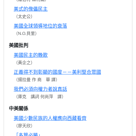
美式的傀儡民主
（太史公）
美國全球領導地位的衰落
（N.O.貝里）
美國批判
美國民主的輓歌
（黃企之）
正義得不到彰顯的國度－－美利堅合眾國
（揚拉曼 作 商 華 譯）
我們必須向權力者說真話
（庫克 講詞 何尚萍 譯）
中美關係
美國少數民族的人權應向西藏看齊
（廖天欣）
「多算必勝」