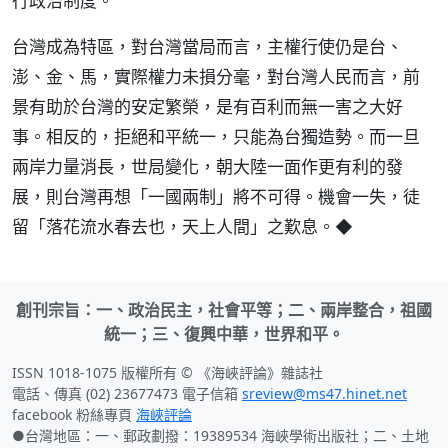
行政治制度。
台灣成為特區，對台灣當局而言，主權行使仍是台、
澎、金、馬，實際權力未損分毫，對台灣人民而言，前
景有助於台灣的安定繁榮，是有百利而無一害之大好
事。相反的，拒絕和平統一，只能為台獨造勢。而一旦
兩岸力量消長，世局變化，朝大陸一面作更有利的發
展，則台灣再想「一國兩制」將不可得。機會一失，徒
留「落花流水春去也，天上人間」之歎息。◆
創刊宗旨：一、政治民主，社會平等；二、兩岸整合，祖國
統一；三、復興中華，世界和平。
ISSN 1018-1075 版權所有 © 《海峽評論》雜誌社
電話、傳真 (02) 23677473 電子信箱
sreview@ms47.hinet.net
facebook 粉絲專頁
海峽評論
●台灣地區：一、郵政劃撥：19389534 海峽學術出版社；二、土地