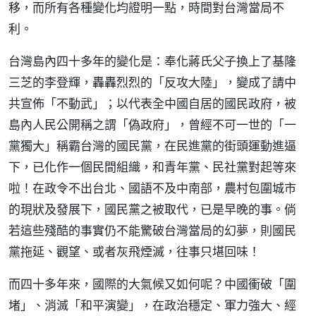
移，而所有各種變化均證明一點，時間對台灣當局不
利。
台灣島內四十多年的變化是：奉化蔣氏父子換上了基隆
三芝的李登輝，轟轟烈烈的「反攻大陸」，變成了請中
共宣佈「不動武」；以代表全中國自居的國民政府，被
島內人民公開稱之謂「偽政府」，曾經不可一世的「一
黨獨大」稱霸台灣的國民黨，在民進黨的街頭運動進逼
下，已化作一個民間組織，和青年黨、民社黨對起等來
啦！在政令不出台北、國語不及中南部，農村包圍城市
的現狀及發展下，國民黨之被取代，已是早晚的事。倘
若這些殘酷的事實仍不能驚破台灣當局的幻夢，則國民
黨拖延、觀望、或者灰飛煙滅，往事只堪回味！
而四十多年來，國際的大氣候又如何呢？中國衝破「圍
堵」、消滅「和平演變」，在政治穩定、軍力強大、經