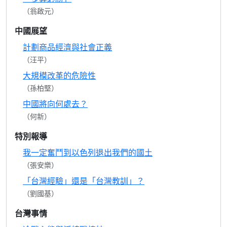
（翁啟元）
中國展望
計劃商品經濟與社會正義
（汪平）
大規模改革的危險性
（孫柏堅）
中國將向何處去？
（何新）
特別報導
我一定奮鬥到以色列退出我們的國土
（張安樂）
「台灣經驗」還是「台灣教訓」？
（劉國基）
台灣事情