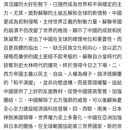
濟活躍的大好形勢下，已隱然成為世界和平與穩定的主
力。尤其，面對蘇聯的土崩瓦解和全球的新情勢，中國
更成為扼制侵略，主持世界正義的制衡力量。蘇聯帝國
的崩潰不但改變了世界的格局，顯示了中國的成就和民
族凝聚力，突出了中國在全球的總理地位和重要性。而
且更具體的指出：一、缺乏民族文化和向心，徒以武力
侵略而兼併的國土是經不起考驗的，蘇聯自沙皇時代的
掠奪到史大林時代的擴充，終於落得今日之下場。二、
西方帝國主義以民主、自由、人權為幌子，搞滲透顛覆
的「和平演變」，並非向壁虛構，而是罪證確鑿。這給
中國提供了上好的反面教材，促使中國提高警覺，加強
團結。三、中國解除了北方強鄰的威脅，可以後顧無憂
全心全力建設經濟搞科技發展。四、西歐、南美、日本
掙脫美國領導，世界權力走上多重化。中國在亞洲加強
與日本的關係，在全球範圍協助第三世界國家。新的世