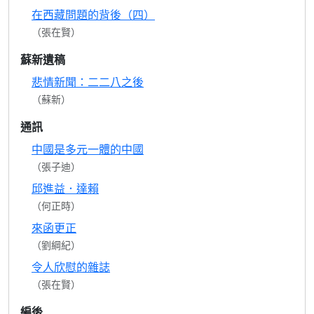
在西藏問題的背後（四）
（張在賢）
蘇新遺稿
悲情新聞：二二八之後
（蘇新）
通訊
中國是多元一體的中國
（張子迪）
邱進益．達賴
（何正時）
來函更正
（劉綱紀）
令人欣慰的雜誌
（張在賢）
編後