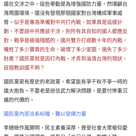
還在交涉之中。這些舉動是為增強國防力量，然環顧台
灣周圍環境，還沒有發現那個國家對台灣構成軍事威
脅，
似乎是專為準備對中共打內戰，如果真是這樣計
劃，不要說中共應該干涉，則所有具良知的國人都應反
對。戰爭是極端殘酷的，國共雙方打過數十年的內戰，
犧牲了多少寶貴的生命，破壞了多少家園，損失了多少
財產？國民黨就是因打內戰，才弄到淪落台灣的現狀，
這個教訓還不夠？
國民黨是有歷史的老政黨，希望能有爭千秋不爭一時的
遠大抱負。不要老是迷信武力解決問題，是要付慘重沉
痛的代價的。
國民黨內部派系紛雜，難以發揮力量
李總統作風開明，民主素養深厚，普受社會大眾敬仰愛