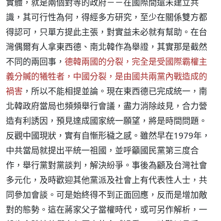
實體，就是兩個對等的政府－－在國際間還未建立共
識，其可行性為何，得經多方研究，至少在關係雙方都
得認可，只單方提此主張，對實益未必就有幫助。在台
灣偶爾有人拿東西德、南北韓作為舉證，其實那是截然
不同的兩回事，
德韓兩國的分裂，完全是受國際霸權主
義分贓的犧牲者，中國分裂，是由國共兩黨內戰造成的
禍害
，所以不能相提並論。現在東西德已完成統一，南
北韓政府當局也頻頻舉行會議，盡力消除歧見，合力營
造有利誘因，預見達成國家統一願望，將是時間問題。
反觀中國現狀，實有自慚形穢之感。雖然早在1979年，
中共當局就提出平統一祖國，並呼籲國民黨第三度合
作，舉行黨對黨談判，解決紛爭。事後為顧及台灣社會
多元化，及時歡迎其他黨派及社會上有代表性人士，共
同參加會談。可是始終得不到正面回應，反而是增加敵
對的態勢。這在蔣家父子當權時代，或可另作解析，一