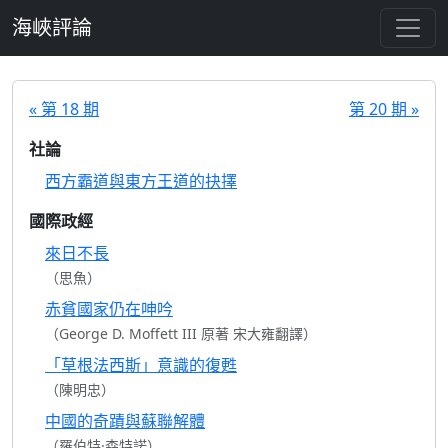
跳至主要內容
海峽評論
« 第 18 期
第 20 期 »
社論
西方霸道與東方王道的抉擇
國際政經
來日不長
（思魚）
赤貧國家仍在呻吟
（George D. Moffett III 原著 宋大雍翻譯）
「草根法西斯」意識的復甦
（陳明忠）
中國的奇蹟與蘇聯解體
（羅伯特·森特諾）