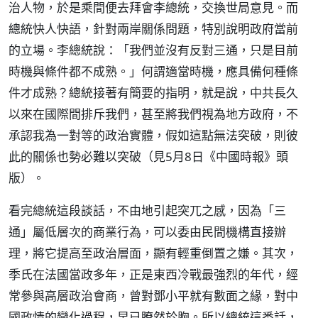
治人物，於是乘間便去拜會李總統，交換世局意見。而
總統快人快語，針對兩岸關係問題，特別說明政府當前
的立場。李總統說：「我們並沒有反對三通，只是目前
時機與條件都不成熟。」何謂適當時機，應具備何種條
件才成熟？總統接著有簡要的指明，就是說，中共長久
以來在國際間排斥我們，甚至將我們視為地方政府，不
承認我為一對等的政治實體，假如這點無法突破，則彼
此的關係也勢必難以突破（見5月8日《中國時報》頭
版）。
看完總統這段談話，不由地引起突兀之感，因為「三
通」屬低層次的商業行為，可以委由民間機構直接辦
理，將它提高至政治層面，顯有輕重倒置之嫌。其次，
季氏在法國當政多年，正是東西冷戰最強烈的年代，經
常參與高層政治會商，曾對鄧小平就有數面之緣，對中
國政情的變化過程，早已瞭然於胸。所以總統這番話，