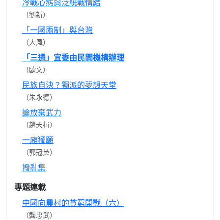
冷戰心態與泛統戰情結
（劉新）
「一國兩制」與台灣
（大風）
「三通」宜委由民間機構辦理
（歐文）
民族自決？獨派的夢想天堂
（朱永德）
論放棄武力
（趙天楫）
一廂獨願
（郭冠英）
撥亂集
專題連載
中國向農村的貧窮開戰（六）
（龔忠武）