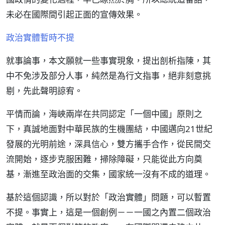
未必在國際間引起正面的宣傳效果。
政治實體暫時不提
就事論事，本文願就一些事實現象，提出剖析指陳，其
中不免涉及部分人事，純然是為行文指事，絕非刻意挑
剔，先此聲明諒宥。
平情而論，海峽兩岸在共同認定「一個中國」原則之
下，真誠地面對中華民族的生機團結，中國邁向21世紀
發展的光明前途，深具信心，雙方攜手合作，從民間交
流開始，逐步克服困難，掃除障礙，只能從此方向奠
基，漸進至政治面的交集，國家統一沒有不成的道理。
基於這個認識，所以對於「政治實體」問題，可以暫置
不提。事實上，這是一個創例－－一國之內置二個政治