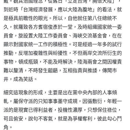
戴。觀其治國理念，從舊日「立足台灣，胸懷大陸」，
到近時「台灣經濟發展，應以大陸為腹地」的看法，就
是極具前瞻性的眼光。所以，自他就任第八任總統不
久，就羅致各方耆宿俊彥於一堂，及時組織國家統一委
員會，旋設置大陸工作委員會、海峽交流基金會，在在
顯示對國家統一工作的積極性。可是經過一年多的試行
推動，反增加複雜性與紛擾性，不但兩岸交流所衍生的
事物，頓成瓶頸，不能及時解決，陸海兩會之間因權責
難以釐清，不時發生齟齬，互相指責與推諉，傳聞市
井，成為笑話。
細究這現象的形成，主要是出在黨中央內部的人事傾
軋，屬保守派的只知事事墨守成規，因循敷衍，年輕一
派的是現實已得利益者，投機性濃厚，只想保住祿位，
苟且偷安，說句不客氣，就是為爭權奪利，彼此勾心鬥
角。