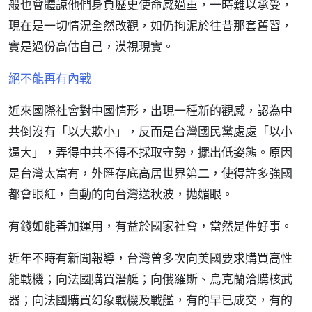
般也會體諒他們身負歷史使命感過重，一時難以承受，
現在是一切情況全然改觀，如仍拘泥於往昔那套舊習，
實是過份高估自己，漠視現實。
絕不能再有內戰
近來國際社會對中國情形，出現一種新的觀感，認為中
共倒沒有「以大欺小」，反而是台灣國民黨處處「以小
逼大」，弄得中共不得不採取守勢，擺出低姿態。原因
是台灣太富有，外匯存底高居世界第二，使得許多強國
都會眼紅，自動的向台灣送秋波，拋媚眼。
有錢如能善加運用，有益於國家社會，當然是件好事。
近年不時有新聞報導，台灣曾多次向美國要求購買高性
能戰機；向法國購買潛艇；向俄羅斯、烏克蘭洽購核武
器；向法國購買幻象戰機及戰艦，有的早已成交，有的