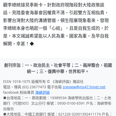
觀李總統接見季斯卡，針對政府現階段對大陸政策談
話，見陸委會海基會因權責不清，引起雙方互相指責，
影響台灣對大陸的溝通管道，頓生阻塞現象看來，發現
李總統本身也萌起一個「心結」，且是自我生成的，於
是，本文竭誠希望能以人民為重，國家為重，及早自我
解開，幸甚！◆
創刊宗旨：一、政治民主，社會平等；二、兩岸整合，祖國
統一；三、復興中華，世界和平。
ISSN 1018-1075 版權所有 © 《海峽評論》雜誌社
電話、傳真 (02) 23677473 電子信箱
sreview@ms47.hinet.net
facebook 粉絲專頁
海峽評論
●台灣地區：一、郵政劃撥：19389534 海峽學術出版社；二、土地
銀行（代號005）文山分行 帳號：0930-0100-6591 戶名：海峽學術
出版社
●大陸地區：中國工商銀行 帳號：621226 02001392411174 戶名：