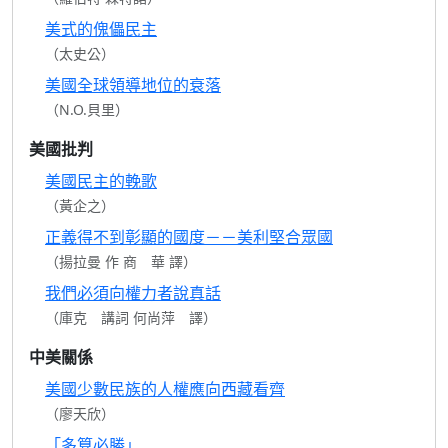
美式的傀儡民主
（太史公）
美國全球領導地位的衰落
（N.O.貝里）
美國批判
美國民主的輓歌
（黃企之）
正義得不到彰顯的國度－－美利堅合眾國
（揚拉曼 作 商 華 譯）
我們必須向權力者說真話
（庫克 講詞 何尚萍 譯）
中美關係
美國少數民族的人權應向西藏看齊
（廖天欣）
「多算必勝」