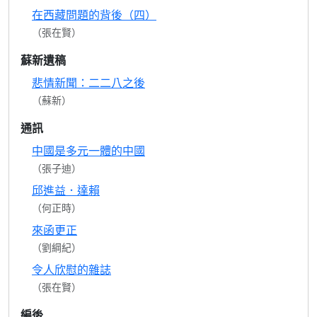
在西藏問題的背後（四）
（張在賢）
蘇新遺稿
悲情新聞：二二八之後
（蘇新）
通訊
中國是多元一體的中國
（張子迪）
邱進益．達賴
（何正時）
來函更正
（劉綱紀）
令人欣慰的雜誌
（張在賢）
編後