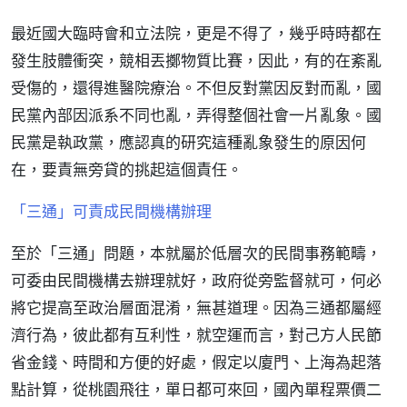
最近國大臨時會和立法院，更是不得了，幾乎時時都在
發生肢體衝突，競相丟擲物質比賽，因此，有的在紊亂
受傷的，還得進醫院療治。不但反對黨因反對而亂，國
民黨內部因派系不同也亂，弄得整個社會一片亂象。國
民黨是執政黨，應認真的研究這種亂象發生的原因何
在，要責無旁貸的挑起這個責任。
「三通」可責成民間機構辦理
至於「三通」問題，本就屬於低層次的民間事務範疇，
可委由民間機構去辦理就好，政府從旁監督就可，何必
將它提高至政治層面混淆，無甚道理。因為三通都屬經
濟行為，彼此都有互利性，就空運而言，對己方人民節
省金錢、時間和方便的好處，假定以廈門、上海為起落
點計算，從桃園飛往，單日都可來回，國內單程票價二