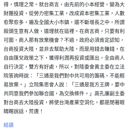
得，情理之常。就台商言，由先前的小本經營，變為大
財團投資，從勞力密集工業，改成資本密集工業，人數
愈聚愈多，遍及全國大小市鎮，還不斷增長之中，所謂
殺頭生意有人做，道理就在這裡。在商言商，只要有利
可圖，商人那有放棄機會？不過，政府必須肯定認知，
台商投資大陸，並非去幫助大陸，而是用錢去賺錢，在
自由匯兌政策之下，獲得利潤再投資或匯出，全由商人
自行決定，雙方有好處，所以，對陸委會黃主委在立法
院答詢時說：「三通是我們對中共可用的籌碼，不能輕
易放棄。」立院集思會人說：「三通是我方王牌，要中
共同意我們參加聯合國，為交換條件。」高孔廉副主委
對台商去大陸投資，將使台灣產業空洞化，都是閉著眼
睛瞎說話，荒唐！
結語