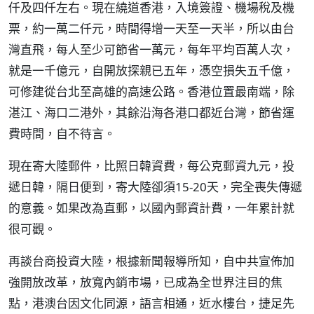
仟及四仟左右。現在繞道香港，入境簽證、機場稅及機
票，約一萬二仟元，時間得增一天至一天半，所以由台
灣直飛，每人至少可節省一萬元，每年平均百萬人次，
就是一千億元，自開放探親已五年，憑空損失五千億，
可修建從台北至高雄的高速公路。香港位置最南端，除
湛江、海口二港外，其餘沿海各港口都近台灣，節省運
費時間，自不待言。
現在寄大陸郵件，比照日韓資費，每公克郵資九元，投
遞日韓，隔日便到，寄大陸卻須15-20天，完全喪失傳遞
的意義。如果改為直郵，以國內郵資計費，一年累計就
很可觀。
再談台商投資大陸，根據新聞報導所知，自中共宣佈加
強開放改革，放寬內銷市場，已成為全世界注目的焦
點，港澳台因文化同源，語言相通，近水樓台，捷足先