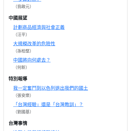
（翁啟元）
中國展望
計劃商品經濟與社會正義
（汪平）
大規模改革的危險性
（孫柏堅）
中國將向何處去？
（何新）
特別報導
我一定奮鬥到以色列退出我們的國土
（張安樂）
「台灣經驗」還是「台灣教訓」？
（劉國基）
台灣事情