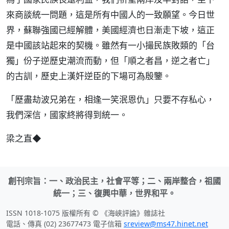
來商談統一問題，這是所有中國人的一致願望。今日世
界，蘇聯強國已經解體，美國經濟也日漸走下坡，這正
是中國該站起來的契機。雖然有一小撮民族敗類的「台
獨」份子逆歷史潮流而動，但「順之者昌，逆之者亡」
的古訓，歷史上漢奸逆臣的下場可為殷鑒。
「歷盡劫波兄弟在，相逢一笑泯恩仇」只要不存私心，
我們深信，國家終將得到統一。
梁之直◆
創刊宗旨：一、政治民主，社會平等；二、兩岸整合，祖國
統一；三、復興中華，世界和平。
ISSN 1018-1075 版權所有 © 《海峽評論》雜誌社
電話、傳真 (02) 23677473 電子信箱
sreview@ms47.hinet.net