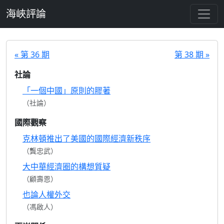
跳至主要內容
海峽評論
« 第 36 期
第 38 期 »
社論
「一個中國」原則的膠著
（社論）
國際觀察
克林頓推出了美國的國際經濟新秩序
（龔忠武）
大中華經濟圈的構想質疑
（顧壽恩）
也論人權外交
（馮啟人）