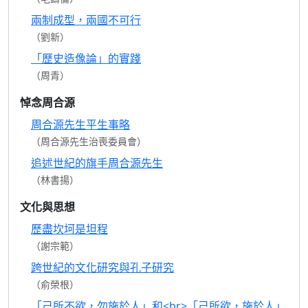
兩制成型，兩國不可行
（劉新）
「歷史造像論」的實踐
（周青）
悼念周合源
周合源先生平生事略
（周合源先生治喪委員會）
追述世紀的旗手周合源先生
（林書揚）
文化與思想
歷盡坎坷是坦程
（謝宗範）
跨世紀的文化研究與孔子研究
（俞榮根）
「己所不欲，勿施於人」和<br>「己所欲，施於人」