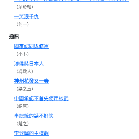
（茅於軾）
一笑泯千仇
（何一）
通訊
國家認同與修憲
（小卜）
溥儀與日本人
（馮啟人）
神州花發又一春
（梁之直）
中國承諾不首先使用核武
（紹唐）
李總統的話不好笑
（楚之）
李登輝的主權觀