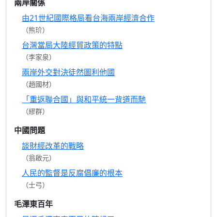
兩岸關係
由21世紀國際格局看台海兩岸經濟合作
（熊玠）
台灣當局大陸經貿政策的特點
（李家泉）
兩岸外交對決徒然圖利他國
（趙國材）
「重返聯合國」與和平統一背道而馳
（繆群）
中國問題
談財經改革的戰略
（翁啟元）
人民的監督是反腐倡廉的根本
（士弓）
毛澤東百年