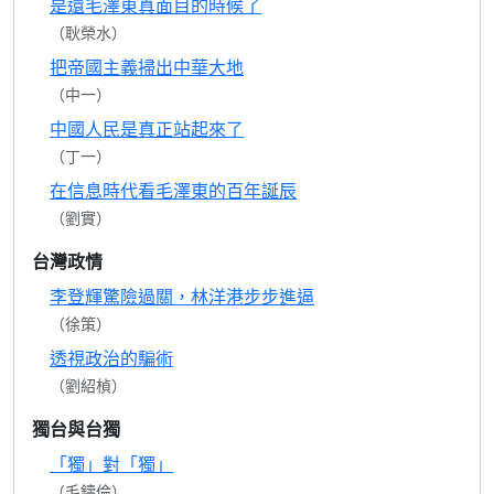
是還毛澤東真面目的時候了
（耿榮水）
把帝國主義掃出中華大地
（中一）
中國人民是真正站起來了
（丁一）
在信息時代看毛澤東的百年誕辰
（劉實）
台灣政情
李登輝驚險過關，林洋港步步進逼
（徐策）
透視政治的騙術
（劉紹楨）
獨台與台獨
「獨」對「獨」
（毛鑄倫）