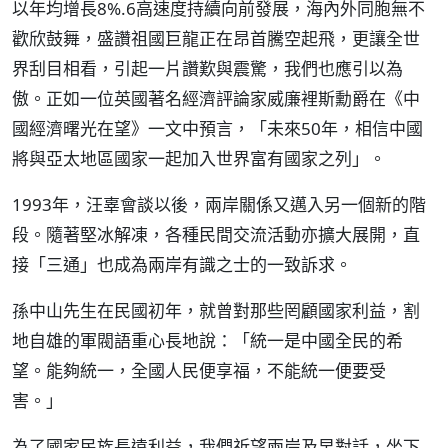
以年均增長8%.6高速度持續向前發展，海內外同胞無不
歡欣鼓舞，盛讚祖國巨龍正在昂首騰空起飛，更讓全世
界刮目相看，引起一片讚歎與震驚，我們也應引以為
傲。正如一位英國著名經濟評論家威廉裡斯勳爵在《中
國經濟曙光在望》一文中預言，「未來50年，相信中國
將與亞太地區國家一起加入世界富有國家之列」。
1993年，汪辜會談以後，兩岸關係又邁入另一個新的階
段。隨著堅冰解凍，各種民間交流活動亦擴大展開，直
接「三通」也成為兩岸有識之士的一致訴求。
孫中山先生在民國初年，就曾對那些罔顧國家利益，割
地自雄的軍閥語重心長地說：「統一是中國全民的希
望。能夠統一，全國人民便享福，不能統一便要受
害。」
為了國家民族長遠利益，我們祈望兩岸及早對話，坐下