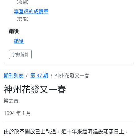
（嘉樂）
李登輝的成績單
（郭周）
編後
編後
字數統計
期刊列表
第 37 期
神州花發又一春
神州花發又一春
梁之直
1994 年 1 月
由於改革開放已上軌道，近十年來經濟建設蒸蒸日上，