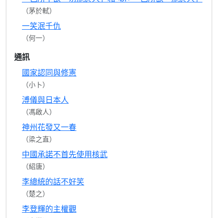
（茅於軾）
一笑泯千仇
（何一）
通訊
國家認同與修憲
（小卜）
溥儀與日本人
（馮啟人）
神州花發又一春
（梁之直）
中國承諾不首先使用核武
（紹唐）
李總統的話不好笑
（楚之）
李登輝的主權觀