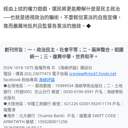
經由上述的權力遊戲，選民將更能瞭解什麼是民主政治
──也就是透視政治的騙術，不要輕信黨派的自我宣傳，
進而嚴厲地批判且監督各黨派的施政。◆
創刊宗旨：一、政治民主，社會平等；二、兩岸整合，祖國
統一；三、復興中華，世界和平。
ISSN 1018-1075 版權所有 © 《海峽評論》雜誌社
電話、傳真 (02) 23677473 電子信箱
sreview@ms47.hinet.net
facebook 粉絲專頁
海峽評論
●台灣地區：一、郵政劃撥：19389534 海峽學術出版社；二、土地
銀行（代號005）文山分行 帳號：0930-0100-6591 戶名：海峽學術
出版社
●大陸地區：中國工商銀行 帳號：621226 02001392411174 戶名：
福蜀涛
●海外：元大銀行（Yuanta Bank）戶名：福蜀濤 SWIFT CODE：
APBKTWTH 帳號：1593280011256
2026/08/09 16:55:12