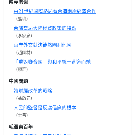
兩岸關係
由21世紀國際格局看台海兩岸經濟合作
（熊玠）
台灣當局大陸經貿政策的特點
（李家泉）
兩岸外交對決徒然圖利他國
（趙國材）
「重返聯合國」與和平統一背道而馳
（繆群）
中國問題
談財經改革的戰略
（翁啟元）
人民的監督是反腐倡廉的根本
（士弓）
毛澤東百年