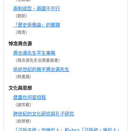
兩制成型，兩國不可行
（劉新）
「歷史造像論」的實踐
（周青）
悼念周合源
周合源先生平生事略
（周合源先生治喪委員會）
追述世紀的旗手周合源先生
（林書揚）
文化與思想
歷盡坎坷是坦程
（謝宗範）
跨世紀的文化研究與孔子研究
（俞榮根）
「己所不欲，勿施於人」和<br>「己所欲，施於人」