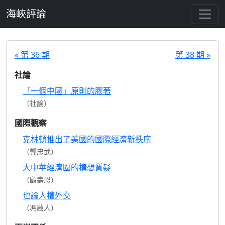
跳至主要內容
海峽評論
« 第 36 期
第 38 期 »
社論
「一個中國」原則的膠著
（社論）
國際觀察
克林頓推出了美國的國際經濟新秩序
（龔忠武）
大中華經濟圈的構想質疑
（顧壽恩）
也論人權外交
（馮啟人）