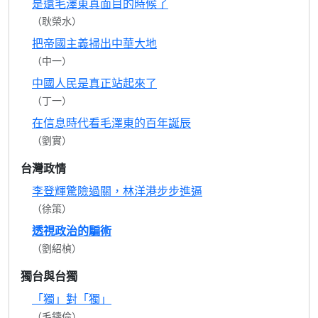
是還毛澤東真面目的時候了
（耿榮水）
把帝國主義掃出中華大地
（中一）
中國人民是真正站起來了
（丁一）
在信息時代看毛澤東的百年誕辰
（劉實）
台灣政情
李登輝驚險過關，林洋港步步進逼
（徐策）
透視政治的騙術
（劉紹楨）
獨台與台獨
「獨」對「獨」
（毛鑄倫）