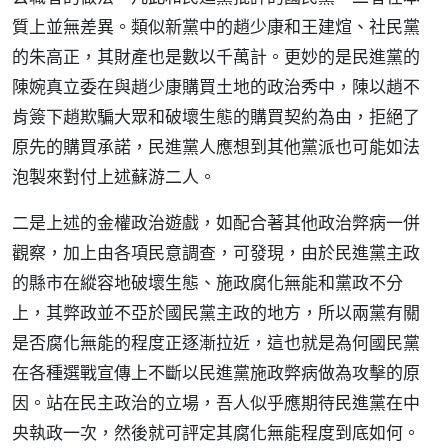
質上並無差異。類似新黨中的趙少康和王建煊、社民黨
的朱高正，其財產也是數以千萬計。更妙的是民進黨的
陳婉真立委在與趙少康購買土地的政治秀中，陳以趙不
肯簽下趙欺騙大眾和破壞生態的購買契約為由，拒絕了
原先的購買承諾，民進黨人應想到其他黨派也可能如法
泡製來對付上述蘇游二人。
二是上述的金權政治遊戲，如配合著其他政治弊病一併
觀察，加上由各項民意調查，可發現，由於民進黨主政
的縣市在縱容地破壞生態、施政腐化無能和黨政不分
上，其弊政並不亞於國民黨主政的地方，所以兩黨有關
是否腐化無能的程度正逐漸拉近，這也就是為何國民黨
在各種選戰宣傳上不斷以民進黨施政弊病做為攻擊的原
因。站在民主政治的立場，吾人似乎應期待民進黨在中
央執政一次，然後就可評定其腐化無能程度到底如何。