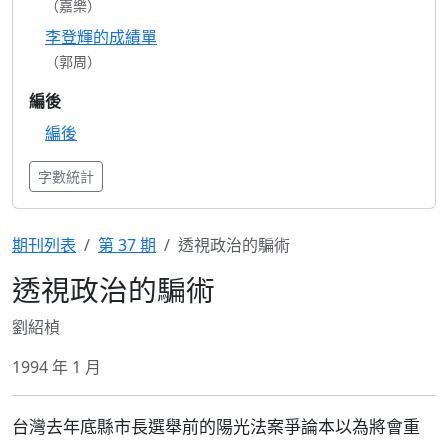
（嘉樂）
李登輝的成績單
（郭周）
編後
編後
字數統計
期刊列表
第 37 期
透視政治的騙術
透視政治的騙術
劉紹楨
1994 年 1 月
台灣去年底縣市長選舉前的陽光法案爭論本以為將會重