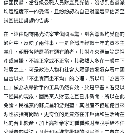
傷國民黨，當各級公職人員財產見光後，沒想到各黨派
均遭程度不一的受傷，且紛紛認為自己財產遭高估甚至
試圖提出誹謗的告訴。
在上述由期待陽光法案重傷國民黨，到各黨派均受傷的
過程中，反映了兩件事。一是台灣歷經數十年的資本主
義化，朝野各階層稍有頭有臉者，其財產來源無論是祖
產或自賺，不論正當或不正當，其數額大多在一般中下
階層之上。可是政治人物和社會大眾卻普遍還存著中國
自古以來「不患寡而患不均」的心理，所以用「為富不
仁」做為攻擊對手的工具仍然有效。於是乎吾人看見以
下怪異的現象，國民黨人財富之巨已非新聞，所以在此
免論。民進黨的蘇貞昌和游錫堃，其財產不但逾億且來
源也被指有問題，更奇怪的是竟然在非戶籍和生活所在
地的台北設產，加上高雄余家班種種將財產脫手給不任
公職者的做法。凡此和民進黨批評的國民黨，二者在本