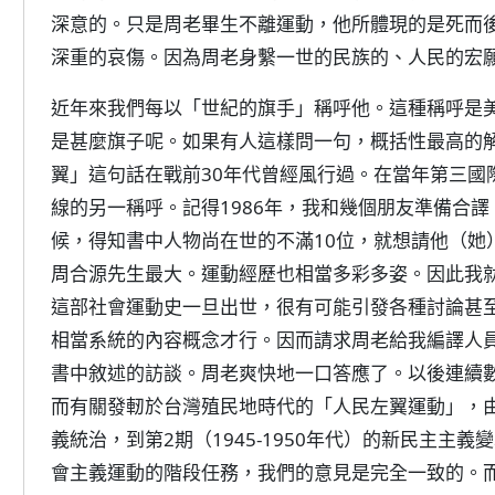
深意的。只是周老畢生不離運動，他所體現的是死而
深重的哀傷。因為周老身繫一世的民族的、人民的宏
近年來我們每以「世紀的旗手」稱呼他。這種稱呼是
是甚麼旗子呢。如果有人這樣問一句，概括性最高的
翼」這句話在戰前30年代曾經風行過。在當年第三國
線的另一稱呼。記得1986年，我和幾個朋友準備合
候，得知書中人物尚在世的不滿10位，就想請他（她
周合源先生最大。運動經歷也相當多彩多姿。因此我
這部社會運動史一旦出世，很有可能引發各種討論甚
相當系統的內容概念才行。因而請求周老給我編譯人
書中敘述的訪談。周老爽快地一口答應了。以後連續
而有關發軔於台灣殖民地時代的「人民左翼運動」，由第
義統治，到第2期（1945-1950年代）的新民主主義
會主義運動的階段任務，我們的意見是完全一致的。