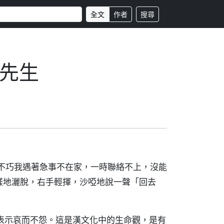
全文
作者
搜尋
先生
。很不巧我遇著急事不在家，一時聯絡不上，沒能
樣地灑脫，右手輕揮，沙啞地說一聲「回去
表示哀而不怨。這是漢文化中的生命觀，是有