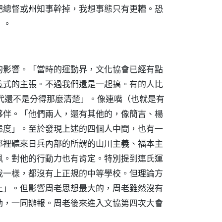
把總督或州知事幹掉，我想事態只有更糟。恐
」。
的影響。「當時的運動界，文化協會已經有點
義式的主張。不過我們還是一起搞。有的人比
代還不是分得那麼清楚」。像連嘴（也就是有
夥伴。「他們兩人，還有其他的，像簡吉、楊
態度」。至於發現上述的四個人中間，也有一
那裡聽來日兵內部的所謂的山川主義、福本主
佩。對他的行動力也有肯定。特別提到連氏運
我一樣，都沒有上正規的中等學校。但理論方
上」。但影響周老思想最大的，周老雖然沒有
動，一同辦報。周老後來進入文協第四次大會