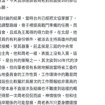
重溫。今天我想應該替周老對前面提到的那位
心願。
團討論的結果。當時台共已經把文協掌握了，
面調整路線，骨子裡提高戰鬥準備的任務。而
員會，且成為王萬得的得力助手。在北部，他
黨員的有利身份條件，被派去主持高雄州的組
繁接觸，受其器重。莊孟侯是三屆的中央常
的主角。他和周老一樣，表面上沒有入黨。這
，是台共的策略之一。其次談到50年代的涉
關係。但向筆者很有系統地解說當時省工委的
山地委員會的工作性質，工作環境中的難易問
露這些比較屬於高層次的工作簡報給非黨員的
即使本身不直接涉及組織也不難達到這樣的概
記得那一次周老侃侃而談，神情愉快，但和往
兩岸關係的可能發展。周老表示只要身體還撐