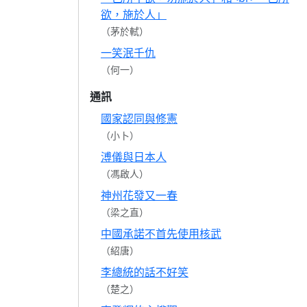
欲，施於人」
（茅於軾）
一笑泯千仇
（何一）
通訊
國家認同與修憲
（小卜）
溥儀與日本人
（馮啟人）
神州花發又一春
（梁之直）
中國承諾不首先使用核武
（紹唐）
李總統的話不好笑
（楚之）