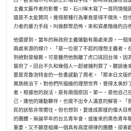
主義文藝作者的影響。如，石川啄木寫了一首同情俄
還是不太能贊同。覺得那種行為畢竟是得不償失。但
力者的暴力手段，叫做群眾恐怖，來和資產階級的白
他還提到，當年的無政府主義運動有兩處來源。一個
兩處來源的媒介，「是一位很了不起的理想主義者。
到絕對是槍斃。可是雖然他脫離了虎口逃回台灣，因
督府了。回台不久和幾個人一起被捕判罪了。聽說後
要是克魯泡特金的一些書感動了周老。「那本日文版
異族統治下，對他們所描繪的理想世界，覺得太美妙
者。根據他的說法，是有兩個原因。第一，是他自己
己，連他的運動夥伴，也提不出令人滿意的解答。「
民的狀態非常嚮往。但也想到，要達成那樣的偉大目
的團體，無論早年的台北青年會，或後來的黑色青年
重要，又不願意組織一個具有高度規律的團體。卻喜