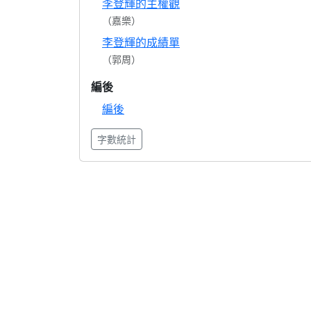
李登輝的主權觀
（嘉樂）
李登輝的成績單
（郭周）
編後
編後
字數統計