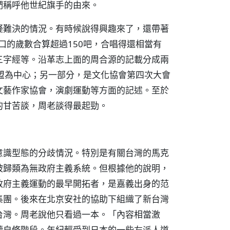
們稱呼他世紀旗手的由來。
疑難決的情況。有時候說得興趣來了，還帶著
口的歲數合算超過150吧，合唱得還相當有
三字經等。沿革志上面的周合源的記載分成兩
盟為中心；另一部分，是文化協會第四次大會
文藝作家協會，演劇運動等方面的記述。至於
的甘苦談，周老談得最起勁。
意識型態的分歧情況。特別是有關台灣的馬克
被歸類為無政府主義系統。但根據他的說明，
政府主義運動的最早開拓者，是嘉義出身的范
集團。後來在北京安社的協助下組織了新台灣
台灣。周老說他只看過一本。「內容相當激
讀自修階段。年紀輕受到日本的一些左派人道