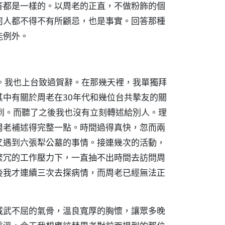
答都是一樣的。以周老的正直，不做粉飾的個
何人都不得不有所顧忌，也是事實。回答那種
能例外。
。我也上台致過賀辭。在那幾天裡，我單獨拜
中有關於周老在30年代和幾位台共摯友的關
到。而聽了之後我也沒有立刻轉述給別人。理
周老補述得完整一點。時間過得真快，忽而兩
又遇到六張犁公墓的事情。接連幾次的活動，
繁冗的工作壓力下，一直抽不出時間去訪問周
後我才連續三次去探病情，而周老已經無法正
威武不屈的氣骨，溫良寬厚的胸懷，讓眾多晚