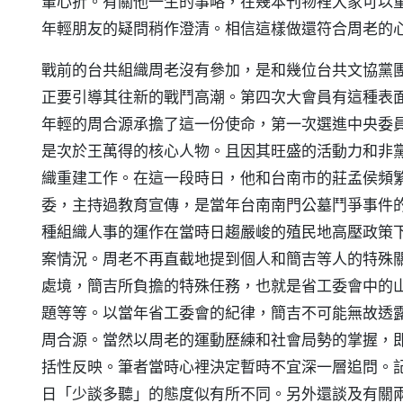
輩心折。有關他一生的事略，在幾本刊物裡大家可以
年輕朋友的疑問稍作澄清。相信這樣做還符合周老的
戰前的台共組織周老沒有參加，是和幾位台共文協黨
正要引導其往新的戰鬥高潮。第四次大會員有這種表
年輕的周合源承擔了這一份使命，第一次選進中央委
是次於王萬得的核心人物。且因其旺盛的活動力和非
織重建工作。在這一段時日，他和台南市的莊孟侯頻
委，主持過教育宣傳，是當年台南南門公墓鬥爭事件
種組織人事的運作在當時日趨嚴峻的殖民地高壓政策下
案情況。周老不再直截地提到個人和簡吉等人的特殊
處境，簡吉所負擔的特殊任務，也就是省工委會中的
題等等。以當年省工委會的紀律，簡吉不可能無故透
周合源。當然以周老的運動歷練和社會局勢的掌握，
括性反映。筆者當時心裡決定暫時不宜深一層追問。
日「少談多聽」的態度似有所不同。另外還談及有關