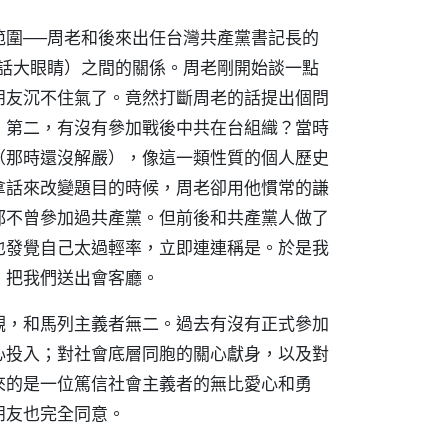
範圍──周老和後來出任台灣共產黨書記長的
京話大眼睛）之間的關係。周老剛開始談一點
朋友沉不住氣了。竟然打斷周老的話提出個問
；第二，有沒有參加戰後中共在台組織？當時
（那時還沒解嚴），像這一類性質的個人歷史
拿話來改變題目的時候，周老卻用他慣常的謙
都不曾參加過共產黨。但前後和共產黨人做了
也發覺自己太過輕率，立即連連稱是。於是我
，把我們送出會客廳。
觀，和馬列主義者無二。過去有沒有正式參加
心投入；對社會底層同胞的關心獻身，以及對
來的是一位篤信社會主義者的無比愛心和勇
朋友也完全同意。