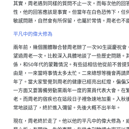
其實，周老遇到同樣的質問不止一次。而每次他的回
性，他的回答應該是事實。但當年在白色恐怖下，任
敏感問題，自然會有所保留，也屬於常情。周老也不
平凡中的偉大修為
兩年前，幾個團體聯合替周老辦了一次90生誕慶祝會
望過周老一次。比較深入具體地談了一些歷史問題。其
係，和50年代的蒙難情況。有些話相信他從前不曾提
由是，一來當時事情太多太忙。二來總想等機會再請
年了。當大家警覺到周老的健康已經亮出紅燈，偏偏
一方面又要籌備勞動黨兩年一度的黨員代表大會。在
老。而周老的宿疾也在這段日子裡急速地加重。入秋
常地談話了，終於進入彌留。先後大概不出半年。
現在，周老終於走了。他以他的平凡中的偉大修為，