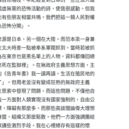
國虛無黨的恐怖活動的詩，使我很感動。但我
也有些朋友相當共鳴。我們把這一類人民對權
色恐怖分開」。
來源是日本，另一個在大陸。而范本梁一身兼
在北大時差一點被奉系軍閥抓到。當時若被抓
為在東京也是黑名單上的人物，資料都傳回總
來死在監獄裡」。在無政府主義思想方面，主
的《告青年書》我一讀再讀。生活在殖民地的
了」。但周老並沒有變成狂熱的無政府主義
在思索中發現了問題。而這些問題，不僅他自
我一方面對人類實現沒有國家強制的，自由公
標，障礙有那麼多。而那些高談闊論偉大理想
聯盟，組織又那麼鬆散。他們一方面強調團結
歡講些激烈手段。我在心裡總存有這樣的懷