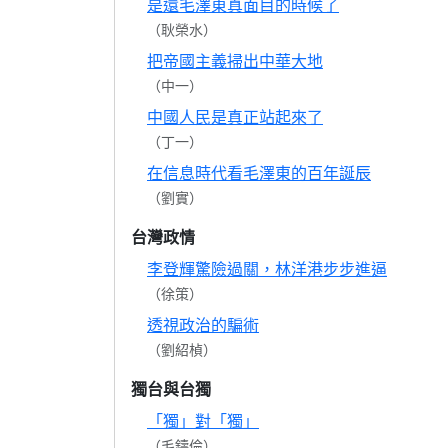
是還毛澤東真面目的時候了
（耿榮水）
把帝國主義掃出中華大地
（中一）
中國人民是真正站起來了
（丁一）
在信息時代看毛澤東的百年誕辰
（劉實）
台灣政情
李登輝驚險過關，林洋港步步進逼
（徐策）
透視政治的騙術
（劉紹楨）
獨台與台獨
「獨」對「獨」
（毛鑄倫）