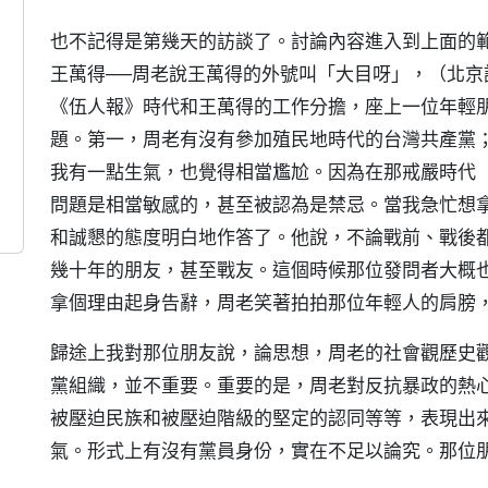
也不記得是第幾天的訪談了。討論內容進入到上面的
王萬得──周老說王萬得的外號叫「大目呀」，（北
《伍人報》時代和王萬得的工作分擔，座上一位年輕
題。第一，周老有沒有參加殖民地時代的台灣共產黨
我有一點生氣，也覺得相當尷尬。因為在那戒嚴時代
問題是相當敏感的，甚至被認為是禁忌。當我急忙想
和誠懇的態度明白地作答了。他說，不論戰前、戰後
幾十年的朋友，甚至戰友。這個時候那位發問者大概
拿個理由起身告辭，周老笑著拍拍那位年輕人的肩膀
歸途上我對那位朋友說，論思想，周老的社會觀歷史
黨組織，並不重要。重要的是，周老對反抗暴政的熱
被壓迫民族和被壓迫階級的堅定的認同等等，表現出
氣。形式上有沒有黨員身份，實在不足以論究。那位