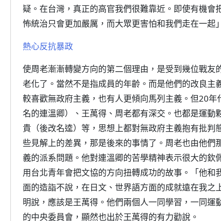
疑。在台灣，真正的高官我們很難靠近。即使有機會
怖統治只會更加嚴厲，而大眾更害怕和我們走在一起
熱心反抗暴政
使周老漸漸轉變方向的第二個理由，是受到幾位戰友
老化了。當然不是指成員的年齡。而是他們的改良主
較喜歡無政府主義，也有人更傾向馬列主義。但20年
名的連溫卿）、王萬得、周老都有深交。也都是運動
貴（後改名逵）等，思想上都對無政府主義抱有批判
些見解上的差異，那是後來的事情了。周老也由他們
義的派系問題。他對連溫卿的苦學精神表示很大的欽
用台北青年會把文協的方向扭轉成功的故事。「他和
面的造詣不說，在日文、世界語方面的成就遠在我之
明說，應該是王萬得。他們兩個人一同學習，一同運
的中央委員會，顯然也出於王萬得的有力勸說。