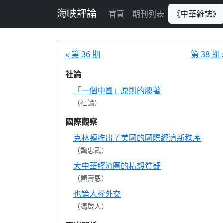
跳至主要內容
海峽評論
首頁
期刊列表
《中華雜誌》
« 第 36 期
第 38 期 
社論
「一個中國」原則的膠著
（社論）
國際觀察
克林頓推出了美國的國際經濟新秩序
（龔忠武）
大中華經濟圈的構想質疑
（顧壽恩）
也論人權外交
（馮啟人）