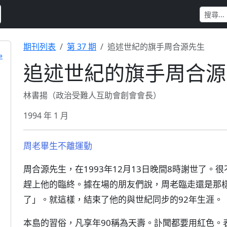
期刊列表
第 37 期
追述世紀的旗手周合源先生
»
追述世紀的旗手周合源
林書揚（政治受難人互助會創會會長）
1994 年 1 月
周老畢生不離運動
周合源先生，在1993年12月13日晚間8時謝世了
趕上他的臨終。據在場的朋友們說，周老臨走還是那
了」。就這樣，結束了他的與世紀同步的92年生涯。
本島的習俗，凡享年90稱為天壽。訃聞都要用紅色。