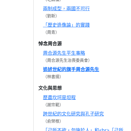
兩制成型，兩國不可行
（劉新）
「歷史造像論」的實踐
（周青）
悼念周合源
周合源先生平生事略
（周合源先生治喪委員會）
追述世紀的旗手周合源先生
（林書揚）
文化與思想
歷盡坎坷是坦程
（謝宗範）
跨世紀的文化研究與孔子研究
（俞榮根）
「己所不欲，勿施於人」和<br>「己所