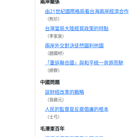
兩岸關係
由21世紀國際格局看台海兩岸經濟合作
（熊玠）
台灣當局大陸經貿政策的特點
（李家泉）
兩岸外交對決徒然圖利他國
（趙國材）
「重返聯合國」與和平統一背道而馳
（繆群）
中國問題
談財經改革的戰略
（翁啟元）
人民的監督是反腐倡廉的根本
（士弓）
毛澤東百年