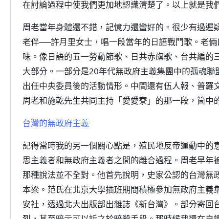
在討論過程中使我們更加地認識清楚了。以上就是我
周老當年身體還不錯，記憶力還蠻好的。很少有過遲
老伴──許月里女士，唱一段當年的日語戰鬥歌。老倆
味。像日語的五一勞動節歌、日共赤旗歌、台共編的
大部分。一部分是20年代無政府主義集團中的孤魂聯
出任中央委員後的活動情形。中間還有伍人報、普羅
周老和施乾先生共同主持「愛愛寮」的那一段，箇中
台灣的無政府主義
記得當時我的另一個關心點是，殖民地反帝運動中的
思主義者和無政府主義者之間的離合過程。周老早年
那種說法並不全對。他首先說明，史家公認的台灣無
本梁。范氏在北京大學插班期間積極參加無政府主義
安社，透過北大出版部出雜誌《新台灣》。部分寄回
烈，甚至暗示可以訴之於暗殺手段。那時候我還在自