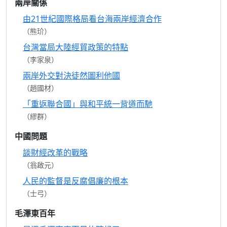
兩岸關係
由21世紀國際格局看台海兩岸經濟合作
（熊玠）
台灣當局大陸經貿政策的特點
（李家泉）
兩岸外交對決徒然圖利他國
（趙國材）
「重返聯合國」與和平統一背道而馳
（繆群）
中國問題
談財經改革的戰略
（翁啟元）
人民的監督是反腐倡廉的根本
（士弓）
毛澤東百年