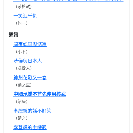
（茅於軾）
一笑泯千仇
（何一）
通訊
國家認同與修憲
（小卜）
溥儀與日本人
（馮啟人）
神州花發又一春
（梁之直）
中國承諾不首先使用核武
（紹唐）
李總統的話不好笑
（楚之）
李登輝的主權觀