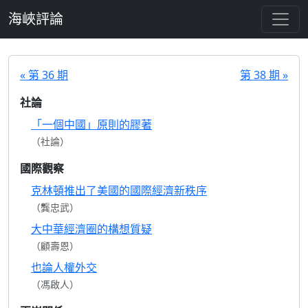
跳至主要內容
海峽評論
« 第 36 期
第 38 期 »
社論
「一個中國」原則的膠著
（社論）
國際觀察
克林頓推出了美國的國際經濟新秩序
（龔忠武）
大中華經濟圈的構想質疑
（顧壽恩）
也論人權外交
（馮啟人）