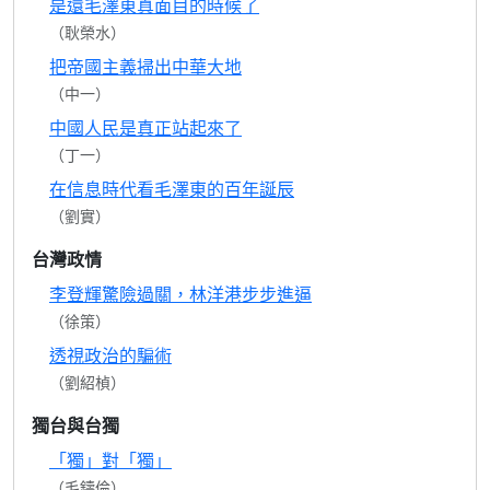
是還毛澤東真面目的時候了
（耿榮水）
把帝國主義掃出中華大地
（中一）
中國人民是真正站起來了
（丁一）
在信息時代看毛澤東的百年誕辰
（劉實）
台灣政情
李登輝驚險過關，林洋港步步進逼
（徐策）
透視政治的騙術
（劉紹楨）
獨台與台獨
「獨」對「獨」
（毛鑄倫）