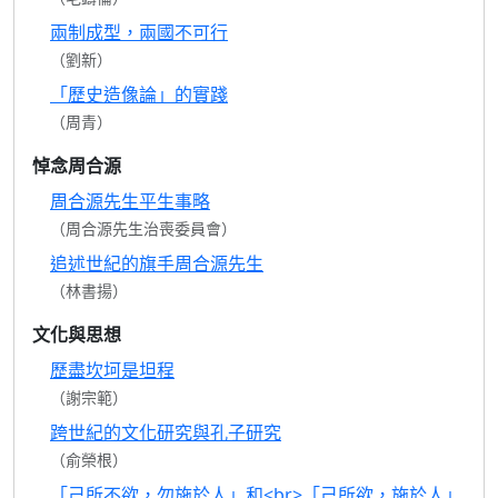
兩制成型，兩國不可行
（劉新）
「歷史造像論」的實踐
（周青）
悼念周合源
周合源先生平生事略
（周合源先生治喪委員會）
追述世紀的旗手周合源先生
（林書揚）
文化與思想
歷盡坎坷是坦程
（謝宗範）
跨世紀的文化研究與孔子研究
（俞榮根）
「己所不欲，勿施於人」和<br>「己所欲，施於人」