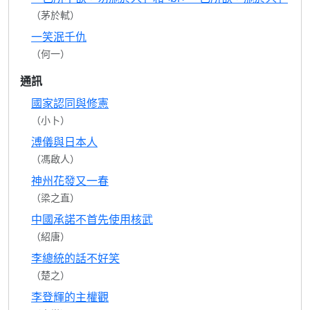
（茅於軾）
一笑泯千仇
（何一）
通訊
國家認同與修憲
（小卜）
溥儀與日本人
（馮啟人）
神州花發又一春
（梁之直）
中國承諾不首先使用核武
（紹唐）
李總統的話不好笑
（楚之）
李登輝的主權觀