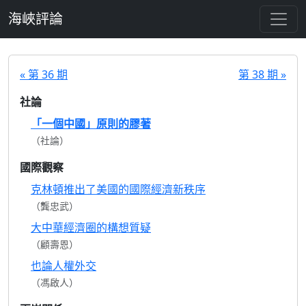
跳至主要內容
海峽評論
« 第 36 期
第 38 期 »
社論
「一個中國」原則的膠著
（社論）
國際觀察
克林頓推出了美國的國際經濟新秩序
（龔忠武）
大中華經濟圈的構想質疑
（顧壽恩）
也論人權外交
（馮啟人）