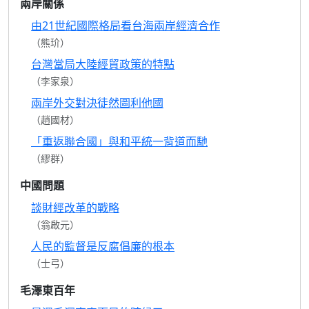
兩岸關係
由21世紀國際格局看台海兩岸經濟合作
（熊玠）
台灣當局大陸經貿政策的特點
（李家泉）
兩岸外交對決徒然圖利他國
（趙國材）
「重返聯合國」與和平統一背道而馳
（繆群）
中國問題
談財經改革的戰略
（翁啟元）
人民的監督是反腐倡廉的根本
（士弓）
毛澤東百年