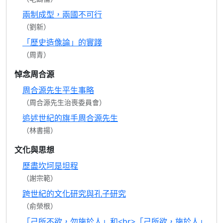
兩制成型，兩國不可行
（劉新）
「歷史造像論」的實踐
（周青）
悼念周合源
周合源先生平生事略
（周合源先生治喪委員會）
追述世紀的旗手周合源先生
（林書揚）
文化與思想
歷盡坎坷是坦程
（謝宗範）
跨世紀的文化研究與孔子研究
（俞榮根）
「己所不欲，勿施於人」和<br>「己所欲，施於人」