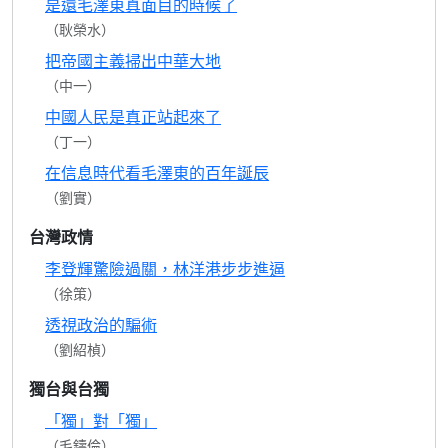
是還毛澤東真面目的時候了
（耿榮水）
把帝國主義掃出中華大地
（中一）
中國人民是真正站起來了
（丁一）
在信息時代看毛澤東的百年誕辰
（劉實）
台灣政情
李登輝驚險過關，林洋港步步進逼
（徐策）
透視政治的騙術
（劉紹楨）
獨台與台獨
「獨」對「獨」
（毛鑄倫）