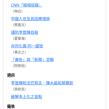
CNN「賊喊捉賊」
（林白）
中國入世及其因應措施
（蔡嘉文）
謹防李登輝自殺
（夏華海）
存同化異‧同一國號
（黃企之）
「廣告」與「新聞」混戰
（阿修伯）
通訊
李登輝和戈巴契夫、陳水扁和葉爾欽
（吳欽岳）
破解本土化之盲點
編後