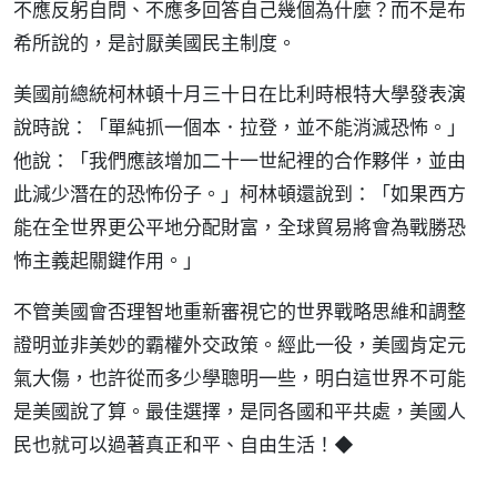
不應反躬自問、不應多回答自己幾個為什麼？而不是布
希所說的，是討厭美國民主制度。
美國前總統柯林頓十月三十日在比利時根特大學發表演
說時說：「單純抓一個本．拉登，並不能消滅恐怖。」
他說：「我們應該增加二十一世紀裡的合作夥伴，並由
此減少潛在的恐怖份子。」柯林頓還說到：「如果西方
能在全世界更公平地分配財富，全球貿易將會為戰勝恐
怖主義起關鍵作用。」
不管美國會否理智地重新審視它的世界戰略思維和調整
證明並非美妙的霸權外交政策。經此一役，美國肯定元
氣大傷，也許從而多少學聰明一些，明白這世界不可能
是美國說了算。最佳選擇，是同各國和平共處，美國人
民也就可以過著真正和平、自由生活！◆