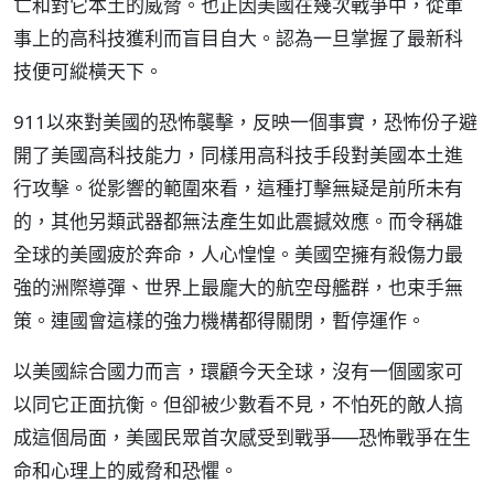
亡和對它本土的威脅。也正因美國在幾次戰爭中，從軍
事上的高科技獲利而盲目自大。認為一旦掌握了最新科
技便可縱橫天下。
911以來對美國的恐怖襲擊，反映一個事實，恐怖份子避
開了美國高科技能力，同樣用高科技手段對美國本土進
行攻擊。從影響的範圍來看，這種打擊無疑是前所未有
的，其他另類武器都無法產生如此震撼效應。而令稱雄
全球的美國疲於奔命，人心惶惶。美國空擁有殺傷力最
強的洲際導彈、世界上最龐大的航空母艦群，也束手無
策。連國會這樣的強力機構都得關閉，暫停運作。
以美國綜合國力而言，環顧今天全球，沒有一個國家可
以同它正面抗衡。但卻被少數看不見，不怕死的敵人搞
成這個局面，美國民眾首次感受到戰爭──恐怖戰爭在生
命和心理上的威脅和恐懼。