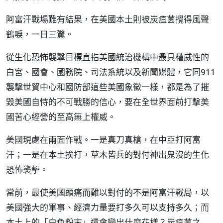
阿富汗戰場難有結果，在美國本土則被炭疽菌攪得風聲
鶴唳，一日三驚。
從生化恐怖襲擊目標直指美國統治機構中最具權威性的
白宮、國會、國務院、司法系統以及新聞媒體，它同911
襲擊世貿中心和國防部這些美國象徵一樣，都是為了摧
毀美國自恃的不可戰勝的信心，要在全世界面前打擊美
國苦心經營的至高無上權威。
美國現處在兩面作戰。一是真刀真槍，在中亞打阿富
汗；一是在本土挨打，草木皆兵的對付神出鬼沒的生化
恐怖襲擊。
當前，最使美國頭痛而難以對付的不是阿富汗戰局，以
美國強大的軍事、經濟力量要打多久可以支持多久；而
本土上的「白色粉末」還會變出什麼花樣？炭疽菌之