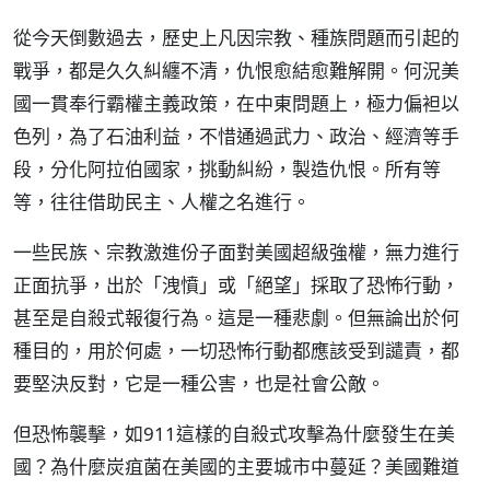
從今天倒數過去，歷史上凡因宗教、種族問題而引起的
戰爭，都是久久糾纏不清，仇恨愈結愈難解開。何況美
國一貫奉行霸權主義政策，在中東問題上，極力偏袒以
色列，為了石油利益，不惜通過武力、政治、經濟等手
段，分化阿拉伯國家，挑動糾紛，製造仇恨。所有等
等，往往借助民主、人權之名進行。
一些民族、宗教激進份子面對美國超級強權，無力進行
正面抗爭，出於「洩憤」或「絕望」採取了恐怖行動，
甚至是自殺式報復行為。這是一種悲劇。但無論出於何
種目的，用於何處，一切恐怖行動都應該受到譴責，都
要堅決反對，它是一種公害，也是社會公敵。
但恐怖襲擊，如911這樣的自殺式攻擊為什麼發生在美
國？為什麼炭疽菌在美國的主要城市中蔓延？美國難道