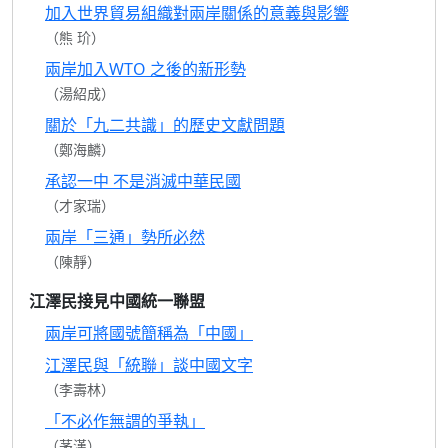
加入世界貿易組織對兩岸關係的意義與影響
（熊 玠）
兩岸加入WTO 之後的新形勢
（湯紹成）
關於「九二共識」的歷史文獻問題
（鄭海麟）
承認一中 不是消滅中華民國
（才家瑞）
兩岸「三通」勢所必然
（陳靜）
江澤民接見中國統一聯盟
兩岸可將國號簡稱為「中國」
江澤民與「統聯」談中國文字
（李壽林）
「不必作無謂的爭執」
（茅漢）