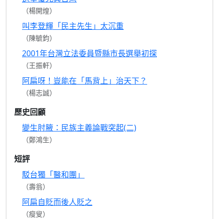
（楊開煌）
叫李登輝「民主先生」太沉重
（陳毓鈞）
2001年台灣立法委員暨縣市長選舉初探
（王振軒）
阿扁呀！豈能在「馬背上」治天下？
（楊志誠）
歷史回顧
變生肘腋：民族主義論戰突起(二)
（鄭鴻生）
短評
駁台獨「醫和團」
（壽翁）
阿扁自貶而後人貶之
（瘦叟）