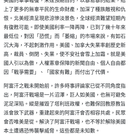
美國的軍事報復，未達預期目的，以暴易暴的結果，賠
上了更多的無辜平民的生命財產，加深了種族敵視和仇
恨。北美經濟呈現悲涼慘淡景色，全球經濟難望短期內
有復甦可能。即使美國利率一降再降，已到了幾十年來
最低位，對因「恐慌」而「萎縮」的市場來說，有如石
沉大海，不起刺激作用。美國、加拿大失業率創歷史新
高，裁員、倒閉、失業，使不安社會雪上加霜。就是美
國人引以為傲，人權憲章保障的新聞自由、個人自由都
因「戰爭需要」、「國家有難」而付出了代價。
阿富汗之戰未開始前，許多時事評論家已從不同角度指
出，阿富汗戰場是一片沼澤，巨人如美國，也無可避免
泥足深陷。縱是摧毀了塔利班政權，也難保回教原教旨
派會放下武器，重建起來的阿富汗會否相容共處，民眾
會否唯美是從。解決了阿富汗戰場，也不等於解除美國
本土遭遇恐怖襲擊威脅。這些都是未知數。