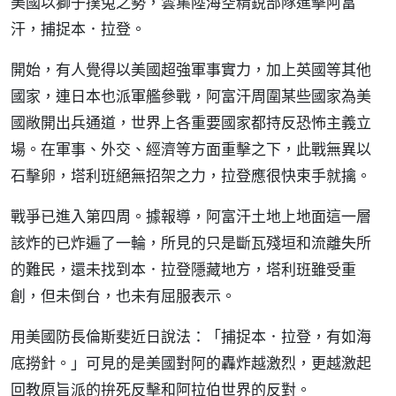
美國以獅子撲兔之勢，雲集陸海空精銳部隊進擊阿富
汗，捕捉本．拉登。
開始，有人覺得以美國超強軍事實力，加上英國等其他
國家，連日本也派軍艦參戰，阿富汗周圍某些國家為美
國敞開出兵通道，世界上各重要國家都持反恐怖主義立
場。在軍事、外交、經濟等方面重擊之下，此戰無異以
石擊卵，塔利班絕無招架之力，拉登應很快束手就擒。
戰爭已進入第四周。據報導，阿富汗土地上地面這一層
該炸的已炸遍了一輪，所見的只是斷瓦殘垣和流離失所
的難民，還未找到本．拉登隱藏地方，塔利班雖受重
創，但未倒台，也未有屈服表示。
用美國防長倫斯斐近日說法：「捕捉本．拉登，有如海
底撈針。」可見的是美國對阿的轟炸越激烈，更越激起
回教原旨派的拚死反擊和阿拉伯世界的反對。