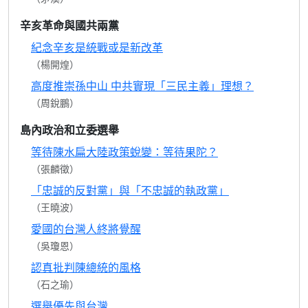
辛亥革命與國共兩黨
紀念辛亥是統戰或是新改革
（楊開煌）
高度推崇孫中山 中共實現「三民主義」理想？
（周銳鵬）
島內政治和立委選舉
等待陳水扁大陸政策蛻變：等待果陀？
（張麟徵）
「忠誠的反對黨」與「不忠誠的執政黨」
（王曉波）
愛國的台灣人終將覺醒
（吳瓊恩）
認真批判陳總統的風格
（石之瑜）
選舉優先與台灣