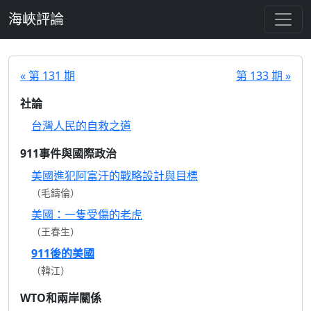
跳至主要內容
海峽評論
« 第 131 期
第 133 期 »
社論
台灣人民的自救之道
911事件與國際政治
美國進犯阿富汗的戰略設計與目標
（毛鑄倫）
美國：一隻受傷的老虎
（王春生）
911後的美國
（韓江）
WTO和兩岸關係