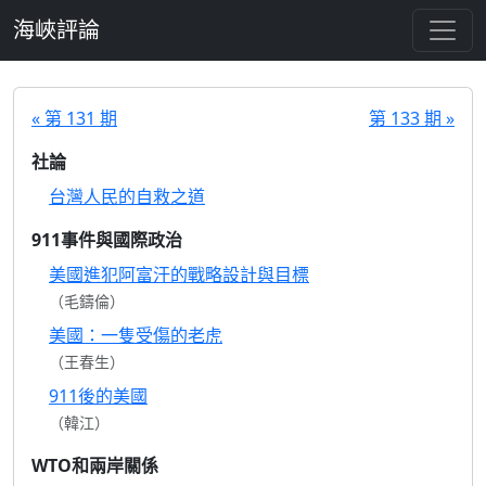
跳至主要內容
海峽評論
« 第 131 期
第 133 期 »
社論
台灣人民的自救之道
911事件與國際政治
美國進犯阿富汗的戰略設計與目標
（毛鑄倫）
美國：一隻受傷的老虎
（王春生）
911後的美國
（韓江）
WTO和兩岸關係