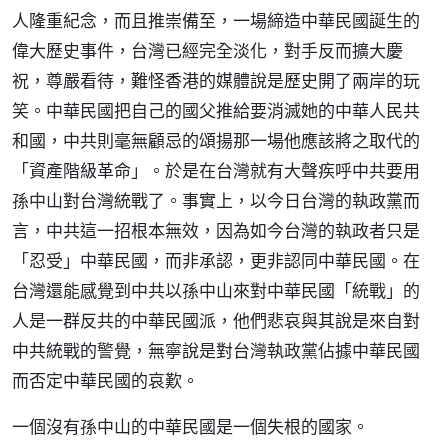
人隆重紀念，而且推崇備至，一場締造中華民國誕生的
偉大歷史事件，台灣已經完全淡化，對手反而擴大慶
祝，尊嚴看待，難怪香港的媒體說是歷史開了兩岸的玩
笑。中華民國把自己的國父推給要消滅她的中華人民共
和國，中共則毫無顧忌的頌揚那一場他應該將之取代的
「資產階級革命」。於是在台灣就有大聲疾呼中共要用
孫中山對台灣統戰了。事實上，以今日台灣的執政黨而
言，中共這一招根本無效，因為如今台灣的執政者只是
「忍受」中華民國，而非承認，更非認同中華民國。在
台灣還能感覺到中共以孫中山來對中華民國「統戰」的
人是一群反共的中華民國派，他們悲哀與其說是來自對
中共統戰的警覺，無寧說是對台灣執政黨佔據中華民國
而否定中華民國的哀歎。
一個沒有孫中山的中華民國是一個失根的國家。