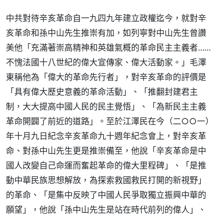
中共對待辛亥革命自一九四九年建立政權迄今，就對辛
亥革命和孫中山先生推崇有加，如列寧對中山先生曾讚
美他「充滿著崇高精神和英雄氣概的革命民主主義者……
不愧法國十八世紀的偉大宣傳家、偉大活動家。」毛澤
東稱他為「偉大的革命先行者」，對辛亥革命的評價是
「具有偉大歷史意義的革命活動」、「推翻封建君主
制，大大提高中國人民的民主覺悟」、「為新民主主義
革命開闢了前近的道路」。至於江澤民在今（二○○一）
年十月九日紀念辛亥革命九十週年紀念會上，對辛亥革
命、對孫中山先生更是推崇備至，他說「辛亥革命是中
國人改變自己命運而奮起革命的偉大里程碑」、「是推
動中華民族思想解放，為探索救國救民打開的新視野」
的革命、「是集中反映了中國人民爭取獨立振興中華的
願望」，他說「孫中山先生是站在時代前列的偉人」、