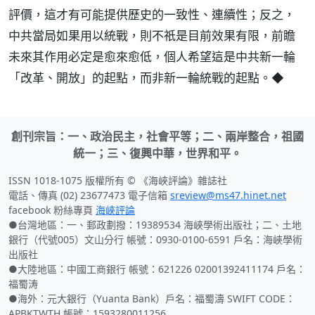
評價，這才有可能提供歷史的一致性、連續性；反之，
中共當局如果用以統戰，則不祇是目前效果有限，前瞻
未來其作用必定是愈來愈低，個人希望這是中共新一輪
「改革、開放」的起點，而非新一輪統戰的起點。◆
創刊宗旨：一、政治民主，社會平等；二、兩岸整合，祖國
統一；三、復興中華，世界和平。
ISSN 1018-1075 版權所有 © 《海峽評論》雜誌社
電話、傳真 (02) 23677473 電子信箱
sreview@ms47.hinet.net
facebook 粉絲專頁
海峽評論
●台灣地區：一、郵政劃撥：19389534 海峽學術出版社；二、土地
銀行（代號005）文山分行 帳號：0930-0100-6591 戶名：海峽學術
出版社
●大陸地區：中國工商銀行 帳號：621226 02001392411174 戶名：
福蜀涛
●海外：元大銀行（Yuanta Bank）戶名：福蜀濤 SWIFT CODE：
APBKTWTH 帳號：1593280011256