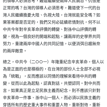
的領導人必須思考，難道繼續使兩岸人民猜忌、仇恨是
正常的嗎？台灣的領導人必須思考，難道使下一代的台
灣人民繼續擔憂大陸、仇視大陸，台灣就能安全嗎？如
果答案都是否定的，我們又何必延續悲情對抗，何不以
中共今年對辛亥革命評價的轉變、對孫中山評價的轉
變，視為一個良好的開端和起點，讓兩岸的史學界共同
努力，重建兩岸中國人的共同記憶，以便消弭日趨無奈
的兩岸敵意。
總之，中共今（二○○一）年隆重紀念辛亥革命，個人以
為是正面的也是積極的，在台灣的部份人士全部不必視
為「統戰」，反而應該以同情的理解來看待中共的轉
變，從而以此為起點，認真對話，共塑認同。對中共而
言，如果真正是立足民族主義而紀念，則不應該只針對
辛亥革命一件事、孫中山一個人，而必須以民族主義的
穿透所有的歷史重大事件和重要人物，重新對待，重新