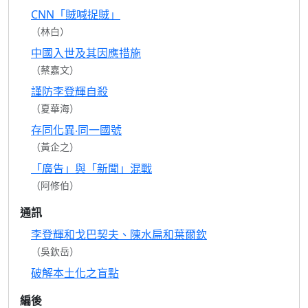
CNN「賊喊捉賊」
（林白）
中國入世及其因應措施
（蔡嘉文）
謹防李登輝自殺
（夏華海）
存同化異‧同一國號
（黃企之）
「廣告」與「新聞」混戰
（阿修伯）
通訊
李登輝和戈巴契夫、陳水扁和葉爾欽
（吳欽岳）
破解本土化之盲點
編後