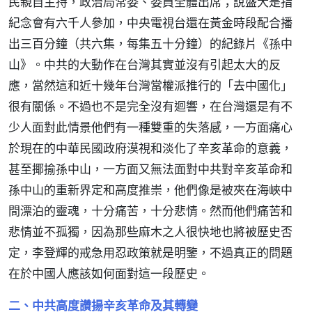
民親自主持，政治局常委、委員全體出席；說盛大是指
紀念會有六千人參加，中央電視台還在黃金時段配合播
出三百分鐘（共六集，每集五十分鐘）的紀錄片《孫中
山》。中共的大動作在台灣其實並沒有引起太大的反
應，當然這和近十幾年台灣當權派推行的「去中國化」
很有關係。不過也不是完全沒有迴響，在台灣還是有不
少人面對此情景他們有一種雙重的失落感，一方面痛心
於現在的中華民國政府漠視和淡化了辛亥革命的意義，
甚至揶揄孫中山，一方面又無法面對中共對辛亥革命和
孫中山的重新界定和高度推崇，他們像是被夾在海峽中
間漂泊的靈魂，十分痛苦，十分悲情。然而他們痛苦和
悲情並不孤獨，因為那些麻木之人很快地也將被歷史否
定，李登輝的戒急用忍政策就是明鑒，不過真正的問題
在於中國人應該如何面對這一段歷史。
二、中共高度讚揚辛亥革命及其轉變