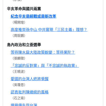
辛亥革命與國共兩黨
紀念辛亥是統戰或是新改革
（楊開煌）
高度推崇孫中山 中共實現「三民主義」理想？
（周銳鵬）
島內政治和立委選舉
等待陳水扁大陸政策蛻變：等待果陀？
（張麟徵）
「忠誠的反對黨」與「不忠誠的執政黨」
（王曉波）
愛國的台灣人終將覺醒
（吳瓊恩）
認真批判陳總統的風格
（石之瑜）
選舉優先與台灣