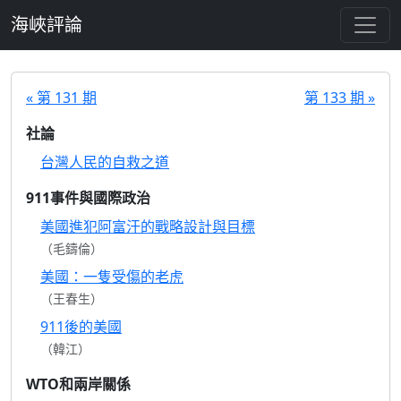
跳至主要內容
海峽評論
« 第 131 期
第 133 期 »
社論
台灣人民的自救之道
911事件與國際政治
美國進犯阿富汗的戰略設計與目標
（毛鑄倫）
美國：一隻受傷的老虎
（王春生）
911後的美國
（韓江）
WTO和兩岸關係