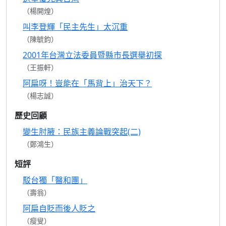
（楊開煌）
叫李登輝「民主先生」太沉重
（陳毓鈞）
2001年台灣立法委員暨縣市長選舉初探
（王振軒）
阿扁呀！豈能在「馬背上」治天下？
（楊志誠）
歷史回顧
變生肘腋：民族主義論戰突起(二)
（鄭鴻生）
短評
駁台獨「醫和團」
（壽翁）
阿扁自貶而後人貶之
（瘦叟）