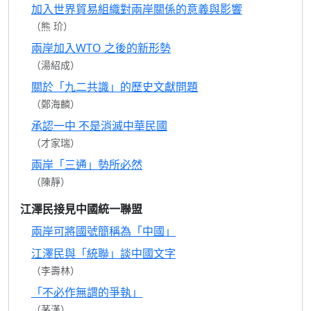
加入世界貿易組織對兩岸關係的意義與影響
（熊 玠）
兩岸加入WTO 之後的新形勢
（湯紹成）
關於「九二共識」的歷史文獻問題
（鄭海麟）
承認一中 不是消滅中華民國
（才家瑞）
兩岸「三通」勢所必然
（陳靜）
江澤民接見中國統一聯盟
兩岸可將國號簡稱為「中國」
江澤民與「統聯」談中國文字
（李壽林）
「不必作無謂的爭執」
（茅漢）