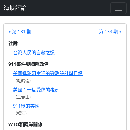
跳至主要內容
海峽評論
« 第 131 期
第 133 期 »
社論
台灣人民的自救之道
911事件與國際政治
美國進犯阿富汗的戰略設計與目標
（毛鑄倫）
美國：一隻受傷的老虎
（王春生）
911後的美國
（韓江）
WTO和兩岸關係