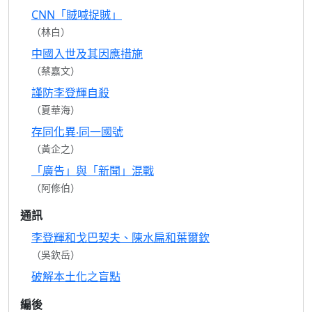
CNN「賊喊捉賊」
（林白）
中國入世及其因應措施
（蔡嘉文）
謹防李登輝自殺
（夏華海）
存同化異‧同一國號
（黃企之）
「廣告」與「新聞」混戰
（阿修伯）
通訊
李登輝和戈巴契夫、陳水扁和葉爾欽
（吳欽岳）
破解本土化之盲點
編後