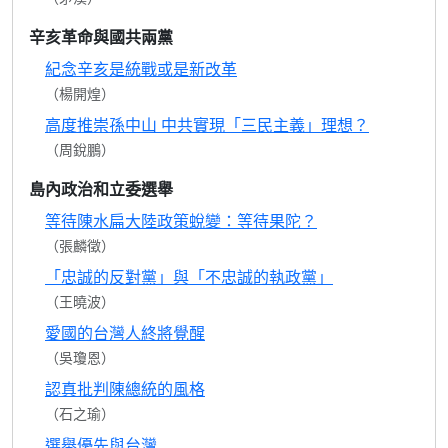
辛亥革命與國共兩黨
紀念辛亥是統戰或是新改革
（楊開煌）
高度推崇孫中山 中共實現「三民主義」理想？
（周銳鵬）
島內政治和立委選舉
等待陳水扁大陸政策蛻變：等待果陀？
（張麟徵）
「忠誠的反對黨」與「不忠誠的執政黨」
（王曉波）
愛國的台灣人終將覺醒
（吳瓊恩）
認真批判陳總統的風格
（石之瑜）
選舉優先與台灣