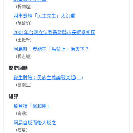
（楊開煌）
叫李登輝「民主先生」太沉重
（陳毓鈞）
2001年台灣立法委員暨縣市長選舉初探
（王振軒）
阿扁呀！豈能在「馬背上」治天下？
（楊志誠）
歷史回顧
變生肘腋：民族主義論戰突起(二)
（鄭鴻生）
短評
駁台獨「醫和團」
（壽翁）
阿扁自貶而後人貶之
（瘦叟）