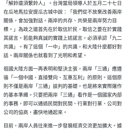
「解鈴還須繫鈴人」。台灣當局領導人於五月二十七日
在瓜地馬拉安提瓜古城中說：「我們從不放棄改善兩岸
關係，會加強對話。兩岸的共存、共榮是兩岸努力目
標。」為政之道首先在於取信於民，取信之要在於實踐
其諾言。若能夠真誠的實踐上述諾言，必須承認「九二
共識」。有了這個「一中」的共識，和大陸什麼都好對
話。兩岸關係也就看到了光明和希望。
祖國大陸方面一再表明和堅決主張，兩岸「三通」應遵
循「一個中國、直接雙向、互惠互利」的原則。這個原
則不僅是兩岸「三通」談判的基礎，也是將來實際運作
的基本準繩。只要把兩岸「三通」看作是一個國家內部
的事務，即可以通過民間對民間、行業對行業、公司對
公司的協商，盡快地通起來。
目前，兩岸人員往來進一步發展經濟交流更加擴大。據