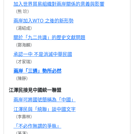
加入世界貿易組織對兩岸關係的意義與影響
（熊 玠）
兩岸加入WTO 之後的新形勢
（湯紹成）
關於「九二共識」的歷史文獻問題
（鄭海麟）
承認一中 不是消滅中華民國
（才家瑞）
兩岸「三通」勢所必然
（陳靜）
江澤民接見中國統一聯盟
兩岸可將國號簡稱為「中國」
江澤民與「統聯」談中國文字
（李壽林）
「不必作無謂的爭執」
（茅漢）