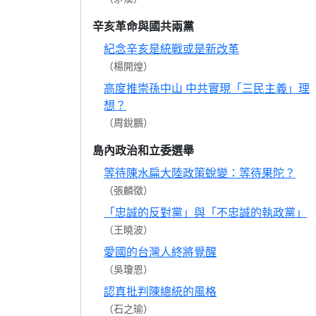
辛亥革命與國共兩黨
紀念辛亥是統戰或是新改革
（楊開煌）
高度推崇孫中山 中共實現「三民主義」理
想？
（周銳鵬）
島內政治和立委選舉
等待陳水扁大陸政策蛻變：等待果陀？
（張麟徵）
「忠誠的反對黨」與「不忠誠的執政黨」
（王曉波）
愛國的台灣人終將覺醒
（吳瓊恩）
認真批判陳總統的風格
（石之瑜）