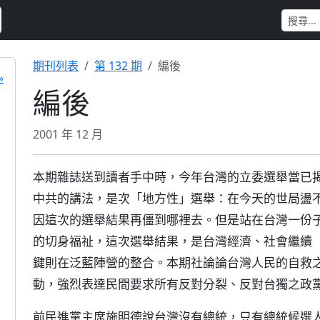
期刊列表
第 132 期
編後
»
編後
2001 年 12 月
本期雜誌送到讀者手中時，今年台灣的立委選舉當已
中共的講法，是次「地方性」選舉：在今天的世局盪
因這次的選舉結果再僵到哪裡去。但是站在台灣一份
的切身福祉，這次選舉結果，是台灣經濟、社會繼續
鍵則在泛藍陣營的整合。本期社論論台灣人民的自救
動，強烈表達民間要求所有反對分裂、反對台獨之政
前民進黨主席施明德說台灣沒有總統，只有總統候選