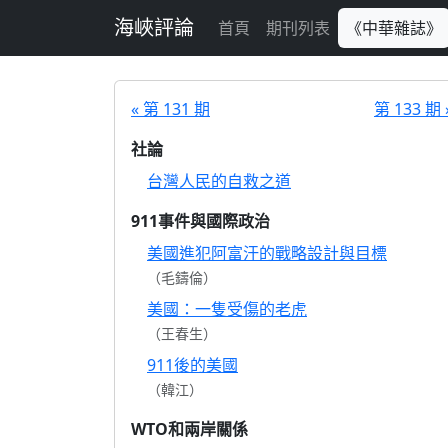
跳至主要內容
海峽評論
首頁
期刊列表
《中華雜誌》
« 第 131 期
第 133 期 
社論
台灣人民的自救之道
911事件與國際政治
美國進犯阿富汗的戰略設計與目標
（毛鑄倫）
美國：一隻受傷的老虎
（王春生）
911後的美國
（韓江）
WTO和兩岸關係