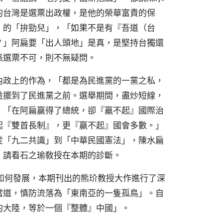
的台灣是選票出政權，是他的榮華富貴的保
」的「拚勁兒」，「如果不是有『吾道（台
？」阿扁要「出人頭地」是真，是堅持台獨還
派選票不可，則不無疑問。
內政上的作為，「都是為民進黨的一黨之私，
益擺到了民進黨之前。選舉期間，盡炒短線，
，「在阿扁赢得了總統，卻『鸁不起』國際治
起『雙首長制』，更『赢不起』國會多數。」
從「九二共識」到「中華民國憲法」，陳水扁
，請看石之瑜敎授在本期的診斷。
如何發展，本期刊出的熊玠教授大作進行了深
當道，慎防流落為「東南亞的一隻孤鳥」。自
的大陸，等於一個『整體』中國」。