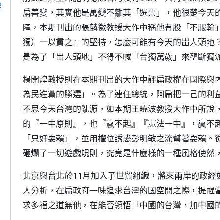
響
扁善變，其實他是萬變不離其「選票」，他很楚今天
障，本期刊出的張麟徵教授大作中稱他有股「不服輸
獨）一以貫之』的堅持，怎麼可能有今天的岀人頭地
是為了「岀人頭地」不得不喊「台獨萬歲」來壟斷獨
楊開煌教授則在本期刊岀的大作中評扁政權在國際與
為民進黨的勝選」。為了連任總統，阿扁把一己的利
不思今天台灣的亂源，如本期王曉波教授大作中所說
的『一中原則』，也『赢不起』『憲法一中』，贏不
「只好耍賴」，並用權位誘惑彭明敏之流幫著耍賴。
砸爛了一切遊戲規則，究竟是什麼樣的一種風格使然
北京與台北於11月加入了世貿組織，將來兩岸的政經
人分析，在扁政府一味追求台灣的國空間之際，提醒
求多福之道無他，在能否領悟「中國的台灣，加中國