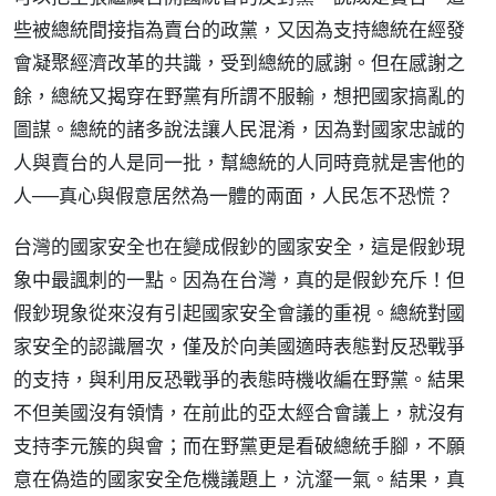
些被總統間接指為賣台的政黨，又因為支持總統在經發
會凝聚經濟改革的共識，受到總統的感謝。但在感謝之
餘，總統又揭穿在野黨有所謂不服輸，想把國家搞亂的
圖謀。總統的諸多說法讓人民混淆，因為對國家忠誠的
人與賣台的人是同一批，幫總統的人同時竟就是害他的
人──真心與假意居然為一體的兩面，人民怎不恐慌？
台灣的國家安全也在變成假鈔的國家安全，這是假鈔現
象中最諷刺的一點。因為在台灣，真的是假鈔充斥！但
假鈔現象從來沒有引起國家安全會議的重視。總統對國
家安全的認識層次，僅及於向美國適時表態對反恐戰爭
的支持，與利用反恐戰爭的表態時機收編在野黨。結果
不但美國沒有領情，在前此的亞太經合會議上，就沒有
支持李元簇的與會；而在野黨更是看破總統手腳，不願
意在偽造的國家安全危機議題上，沆瀣一氣。結果，真