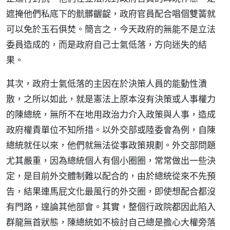
遮掩他們私底下的骯髒齷齪，政府官員配合唱個雙簧就
可以免於玉石俱焚。簡言之，今天政府的無能不是立法
委員造成的，而是政府自己士氣低落，方向迷失的結
果。
其次，政府士氣低落的主因在於決策人員的能動性潰
散，之所以如此，就是憲法上原本沒有決策或人事權力
的陳總統，無所不在地用政治力介入政策與人事，造成
政府權責單位不知所措。以外交部或陸委會為例，自陳
總統就任以來，他們就無法從事政策規劃。外交部問題
尤其嚴重，因為總統個人有個小圈圈，常常做出一些決
定，是目前外交體制難以配合的，由於總統從來不先預
告，結果連馬屁文化最風行的外交圈，即使想配合都沒
有門路，遑論其他部會。其實，整個行政院都因此陷入
群龍無首狀態，陳總統如不檢討自己總是擔心大權旁落