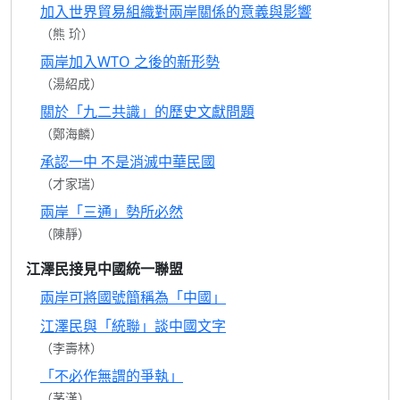
加入世界貿易組織對兩岸關係的意義與影響
（熊 玠）
兩岸加入WTO 之後的新形勢
（湯紹成）
關於「九二共識」的歷史文獻問題
（鄭海麟）
承認一中 不是消滅中華民國
（才家瑞）
兩岸「三通」勢所必然
（陳靜）
江澤民接見中國統一聯盟
兩岸可將國號簡稱為「中國」
江澤民與「統聯」談中國文字
（李壽林）
「不必作無謂的爭執」
（茅漢）