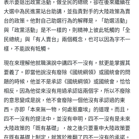
表示要退出政黨活動，做全民的總統，卻在後來繼續在
大選中為民進黨站台助講，並指責對手的大陸政策為賣
台的政策。他對自己助選行為的解釋是，「助選活動」
與「政黨活動」是不一樣的，則精神上彼此牴觸的「全
民總統」與「有人賣台」兩個概念，也可以因為字不一
樣，不能說有牴觸。
現在來理解他就職演說中講四不一沒有，就更能掌握其
要義了。即當他說沒有廢除《國統綱領》或國統會的問
題的時候，他並不是承認《國統綱領》或國統會，恰恰
相反，因為他從來沒有用過承認這兩個字，所以不廢除
的意思變成是說，他不會廢除一個他沒有承認過的東
西。亦即「本來無一物，何處惹塵埃」的道理。而且，
四不一沒有的提法中，並沒有申明，四不一沒有是未來
大陸政策的「既有基礎」，故之後只要重申大陸政策要
在既有基礎上制定，就等於推翻了四不一沒有的承諾。