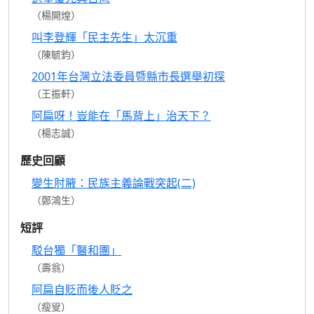
（楊開煌）
叫李登輝「民主先生」太沉重
（陳毓鈞）
2001年台灣立法委員暨縣市長選舉初探
（王振軒）
阿扁呀！豈能在「馬背上」治天下？
（楊志誠）
歷史回顧
變生肘腋：民族主義論戰突起(二)
（鄭鴻生）
短評
駁台獨「醫和團」
（壽翁）
阿扁自貶而後人貶之
（瘦叟）