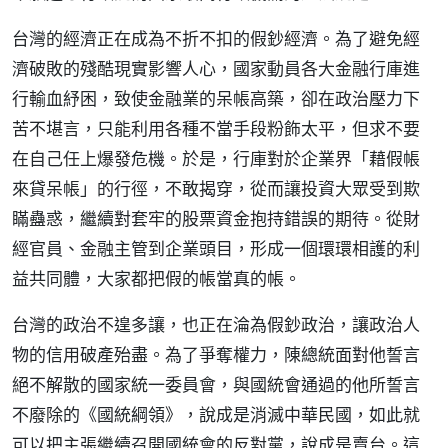
台灣的經濟正在成為不折不扣的假鈔經濟。為了避免經
濟破敗的殘酷現實影響人心，國家動員各大金融行庫進
行輸血紓困，致使金融業的呆帳高築，卻在政治壓力下
苦不堪言，只能利用各種不當手段粉飾太平，但求不要
在自己任上爆發危機。於是，行庫對於企業界「藉假帳
來貸呆帳」的行徑，不敢揭穿，從而讓投資大眾受到欺
瞞蠱惑，繼續對套牢的股票資金抱持錯誤的期待。從財
經官員、金融主管到企業頭目，形成一個環環相護的利
益共同體，大家都把假的帳當真的帳。
台灣的政治不遑多讓，也正在淪為假鈔政治，讓政治人
物的信用破產殆盡。為了爭奪權力，陳總統面對他誓言
絕不解散的國家統一委員會，與國統會通過的他所誓言
不廢除的《國統綱領》，說成是消滅中華民國，如此就
可以把主張繼續召開國統會的反對黨，說成是賣台。這