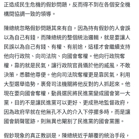
正造成民生危機的假鈔問題，反而得不到在各個安全機
構間協調一致的領導。
陳總統忽略假鈔問題其來有自，因為持有假鈔的人會誤
以為自己有錢，而陳總統的整個統治邏輯，就是要讓人
民誤以為自己有錢、有權、有前途，這樣才會繼續支持
他向行政院、向司法院、向國會奪權。他向行政院奪
權，靠的就是民氣，讓行政院官員懾於他的威風，不敢
決策，悉聽他尊便。他向司法院奪權更是靠民氣，利用
大型選舉造勢，裹脅司法機關將他反對的人抓起來。他
現在要向國會奪權，動員選民將民進黨變成國會第一大
黨，目的不是讓民進黨可以更好、更成熟地監督政府，
因為政府早就在他無孔不入的介入下停擺多時，而是讓
國會銷聲匿跡，則無異也閹割了民進黨的國會黨團。
假鈔現象的真正教訓是，陳總統近乎顛覆的統治手段，