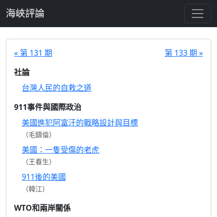
跳至主要內容
海峽評論
« 第 131 期
第 133 期 »
社論
台灣人民的自救之道
911事件與國際政治
美國進犯阿富汗的戰略設計與目標
（毛鑄倫）
美國：一隻受傷的老虎
（王春生）
911後的美國
（韓江）
WTO和兩岸關係