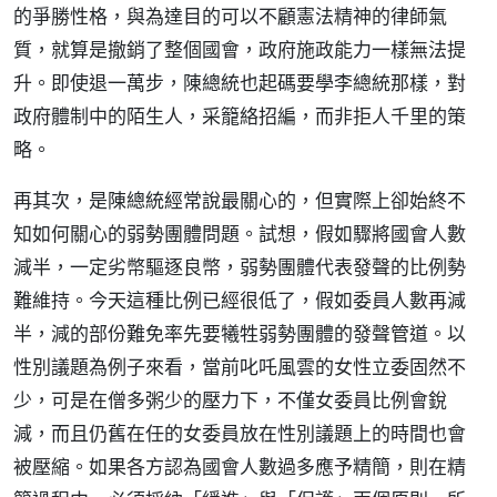
的爭勝性格，與為達目的可以不顧憲法精神的律師氣
質，就算是撤銷了整個國會，政府施政能力一樣無法提
升。即使退一萬步，陳總統也起碼要學李總統那樣，對
政府體制中的陌生人，采籠絡招編，而非拒人千里的策
略。
再其次，是陳總統經常說最關心的，但實際上卻始終不
知如何關心的弱勢團體問題。試想，假如驟將國會人數
減半，一定劣幣驅逐良幣，弱勢團體代表發聲的比例勢
難維持。今天這種比例已經很低了，假如委員人數再減
半，減的部份難免率先要犧牲弱勢團體的發聲管道。以
性別議題為例子來看，當前叱吒風雲的女性立委固然不
少，可是在僧多粥少的壓力下，不僅女委員比例會銳
減，而且仍舊在任的女委員放在性別議題上的時間也會
被壓縮。如果各方認為國會人數過多應予精簡，則在精