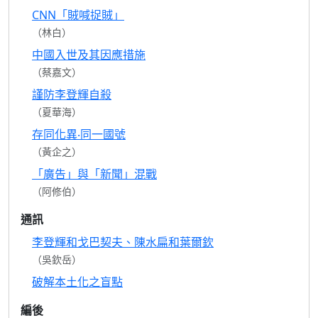
CNN「賊喊捉賊」
（林白）
中國入世及其因應措施
（蔡嘉文）
謹防李登輝自殺
（夏華海）
存同化異‧同一國號
（黃企之）
「廣告」與「新聞」混戰
（阿修伯）
通訊
李登輝和戈巴契夫、陳水扁和葉爾欽
（吳欽岳）
破解本土化之盲點
編後