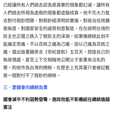
已經讓所有人們過去認為是真實的現象都幻滅，讓所有
人們過去所視為虛假的現象都虛擬成真。他不花大力氣
去對付假鈔問題，對假鈔經濟明抑實揚，對政治信用擴
張無度，對國家安全的威脅刻意製造，在在說明台灣的
民主也正隨之跌入了假民主的深淵。如果陳總統此刻不
能痛定思痛，不以百姓之痛為己痛，卻以己痛為百姓之
痛，還出版書籍侈言《世紀首航》五百天，捏造自己的
執政情感，甚至上下交相賊地公開父子家書來沽名釣
譽，則他作為台灣的總統，在歷史上充其量只會被記載
是一個對付不了假鈔的總統。
三．要國會向總統負責
國會減半不利弱勢發聲，施政效能不彰癥結在總統逾越
憲法