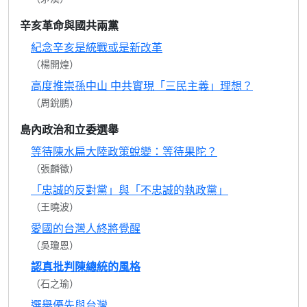
辛亥革命與國共兩黨
紀念辛亥是統戰或是新改革
（楊開煌）
高度推崇孫中山 中共實現「三民主義」理想？
（周銳鵬）
島內政治和立委選舉
等待陳水扁大陸政策蛻變：等待果陀？
（張麟徵）
「忠誠的反對黨」與「不忠誠的執政黨」
（王曉波）
愛國的台灣人終將覺醒
（吳瓊恩）
認真批判陳總統的風格
（石之瑜）
選舉優先與台灣