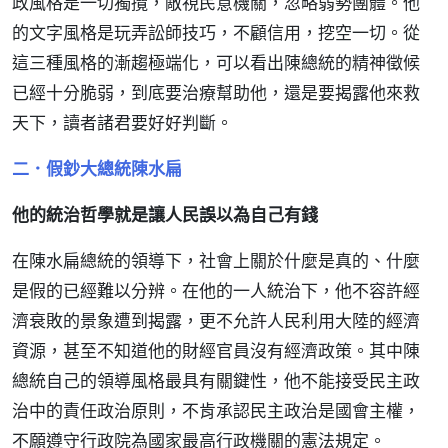
政風格是一切獨攬，敵視民意機關，忽略弱勢團體。他
的文字風格是玩弄訟師技巧，不顧信用，挖空一切。從
這三種風格的漸趨極端化，可以看出陳總統的精神徵候
已經十分脆弱，到底要治療幫助他，還是要揭露他來救
天下，讀者諸君要好好判斷。
二．假鈔大總統陳水扁
他的統治哲學就是讓人民誤以為自己有錢
在陳水扁總統的領導下，社會上關於什麼是真的、什麼
是假的已經難以分辨。在他的一人統治下，他不容許經
濟衰敗的景象遭到揭露，更不允許人民利用大陸的經濟
資源，甚至不知道他的財經官員沒有經濟政策。其中陳
總統自己的領導風格最具有關鍵性，他不能接受民主政
治中的責任政治原則，不肯承認民主政治是國會主權，
不願遵守行政院為國家最高行政機關的憲法規定。