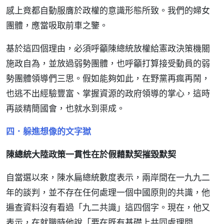
感上竟都自動服膺於政權的意識形態所致。我們的婦女
團體，應當吸取前車之鑒。
基於這四個理由，必須呼籲陳總統放權給憲政決策機關
施政自為，並放過弱勢團體，也呼籲打算接受動員的弱
勢團體領導們三思。假如能夠如此，在野黨再瘋再鬧，
也逃不出經驗豐富、掌握資源的政府領導的掌心，這時
再談精簡國會，也就水到渠成。
四．躲進想像的文字獄
陳總統大陸政策一貫性在於假藉默契摧毀默契
自當選以來，陳水扁總統數度表示，兩岸間在一九九二
年的談判，並不存在任何處理一個中國原則的共識，他
遍查資料沒有看過「九二共識」這四個字。現在，他又
表示，在就職時他說「要在既有基礎上共同處理問