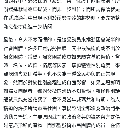
簡過程中，必須採納「緩進」與「保護」兩個原則。所
謂緩進就是逐年遞減，而非一步到位；而所謂保護就是
在遞減過程中出現不利於弱勢團體的趨勢時，要先調整
滿意後才能進一步精簡。
最後，令人不寒而慄的，是接受動員來推動國會減半的
社會團體，許多正是弱勢團體，其中最積極的或不出於
婦女團體。當然，婦女團體成員如果願意基於價值、黨
派、名位、族群、情感等因素，寧願犧牲性別角度，來
鼓吹國會立即減半，也不失為一種公民參與的正常現
象，然而卻對於性別議程造成負面影響。如果立場鮮明
如婦女團體者，都對父權的滲透不知警惕，難怪性別議
題就只能充當花絮了。君不見當年威瑪共和時期，為人
稱道的許多所謂市民社團，事後證明全都淪為政治鬥爭
的動員管道，主要原因就在於政治參與的議題與方式俱
是意識形態的產物，而那些號稱市民團體的成員，在情