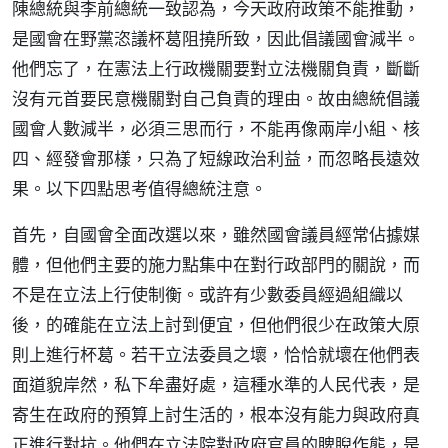
陳總統與李前總統一致認為，今天政府政策不能推動，
是國會在野黨恣議杯葛阻撓所致，因此倡議國會減半。
他們忘了，在憲法上行政機關要對立法機關負責，斷斷
沒有元首要民意機關對自己負責的理由。故由總統倡議
國會人數減半，必須三思而行，不能再像兩岸小組、核
四、經發會那樣，只為了短線政治利益，而忽略長遠效
果。以下四點思考值得總統注意。
首先，自國會全面改選以來，雖然國會議員經常佔據媒
體，但他們主要的施力點集中在對行政部門的關說，而
不是在立法上行使制衡。或許有少數委員經過組織以
後，的確能在立法上討到便宜，但他們很少在政策大原
則上進行杯葛。若干立法委員之壞，恰恰就壞在他們表
面道貌岸然，私下牟盡好處，這種水準的人民代表，是
寄生在政府的預算上討生活的，根本沒有能力與政府真
正進行對抗。他們在立法院對政府官員的睥睨作態，是