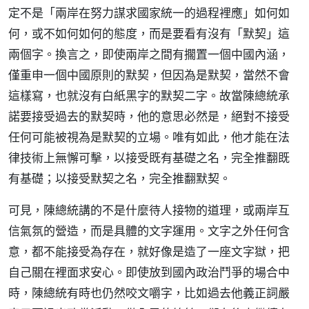
定不是「兩岸在努力謀求國家統一的過程裡應」如何如
何，或不如何如何的態度，而是要看有沒有「默契」這
兩個字。換言之，即使兩岸之間有擱置一個中國內涵，
僅重申一個中國原則的默契，但因為是默契，當然不會
這樣寫，也就沒有白紙黑字的默契二字。故當陳總統承
諾要接受過去的默契時，他的意思必然是，絕對不接受
任何可能被視為是默契的立場。唯有如此，他才能在法
律技術上無懈可擊，以接受既有基礎之名，完全推翻既
有基礎；以接受默契之名，完全推翻默契。
可見，陳總統講的不是什麼待人接物的道理，或兩岸互
信氣氛的營造，而是具體的文字運用。文字之外任何含
意，都不能接受為存在，就好像是造了一座文字獄，把
自己關在裡面求安心。即使放到國內政治鬥爭的場合中
時，陳總統有時也仍然咬文嚼字，比如過去他義正詞嚴