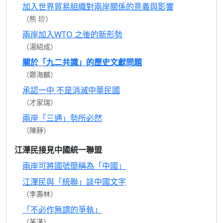
加入世界貿易組織對兩岸關係的意義與影響
（熊 玠）
兩岸加入WTO 之後的新形勢
（湯紹成）
關於「九二共識」的歷史文獻問題
（鄭海麟）
承認一中 不是消滅中華民國
（才家瑞）
兩岸「三通」勢所必然
（陳靜）
江澤民接見中國統一聯盟
兩岸可將國號簡稱為「中國」
江澤民與「統聯」談中國文字
（李壽林）
「不必作無謂的爭執」
（茅漢）