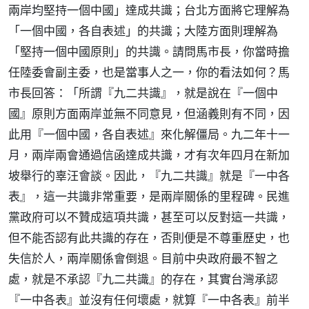
兩岸均堅持一個中國」達成共識；台北方面將它理解為
「一個中國，各自表述」的共識；大陸方面則理解為
「堅持一個中國原則」的共識。請問馬市長，你當時擔
任陸委會副主委，也是當事人之一，你的看法如何？馬
市長回答：「所謂『九二共識』，就是說在『一個中
國』原則方面兩岸並無不同意見，但涵義則有不同，因
此用『一個中國，各自表述』來化解僵局。九二年十一
月，兩岸兩會通過信函達成共識，才有次年四月在新加
坡舉行的辜汪會談。因此，『九二共識』就是『一中各
表』，這一共識非常重要，是兩岸關係的里程碑。民進
黨政府可以不贊成這項共識，甚至可以反對這一共識，
但不能否認有此共識的存在，否則便是不尊重歷史，也
失信於人，兩岸關係會倒退。目前中央政府最不智之
處，就是不承認『九二共識』的存在，其實台灣承認
『一中各表』並沒有任何壞處，就算『一中各表』前半