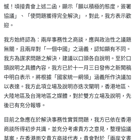
憾！頃接貴會上述二函，顯示「願以積極的態度，簽署
協議」、「使問題獲得完全解決」，對此，我方表示歡
迎。
我方始終認為：兩岸事務性之商談，應與政治性之議題
無關，且兩岸對「一個中國」之涵義，認知顯有不同。
我方為謀求問題之解決，建議以口頭各自說明。至於口
頭說明之具體內容，我方已於十一月三日發佈之新聞稿
中明白表示，將根據「國家統一綱領」涵義所作決議加
以表達。我方此項立場及說明亦迭次闡明，香港地區、
大陸地區及台灣地區之媒體，對於雙方立場及說明，先
後已有充分報導。
目前之急應在於解決事務性實質問題，我方已依在香港
商談所得初步共識，並充分考慮貴方之意見，整理協議
草案，在香港面交貴方商談代表，貴會對於「兩岸文書