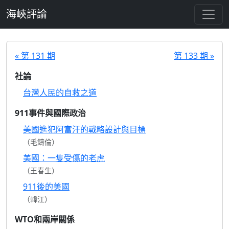
跳至主要內容
海峽評論
« 第 131 期
第 133 期 »
社論
台灣人民的自救之道
911事件與國際政治
美國進犯阿富汗的戰略設計與目標
（毛鑄倫）
美國：一隻受傷的老虎
（王春生）
911後的美國
（韓江）
WTO和兩岸關係