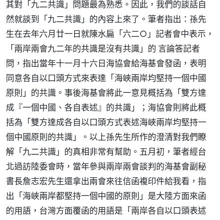
其對「九二共識」問題最為熟悉。因此，我們的談話自
然就談到「九二共識」的內容上來了。筆者指出：孫先
生在去年六月廿一日就陳水扁「六二○」記者會中表示，
「兩岸兩會九二年的共識是沒有共識」的 言論答記者
問，指出當年十一月十六日海協會給海基會發函，表明
同意各自以口頭方式來表達「海峽兩岸均堅持一個中國
原則」的共識。事後海基會將此一意見概括為「雙方達
成『一個中國、各自表述』的共識」；海協會則將此概
括為「雙方達成各自以口頭方式表述海峽兩岸均堅持一
個中國原則的共識」。以上孫先生所作的澄清對我們瞭
解「九二共識」的真相非常有幫助。五月初，筆者經台
北過訪陸委會時，當年參與兩岸兩會談判的海基會副秘
書長詹志宏先生還拿出兩會來往信函複印件給我看，指
出「海峽兩岸都堅持一個中國的原則」是大陸方面來函
的用語，台灣方面覆函的用語是「兩岸各自以口頭表述