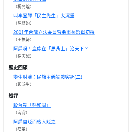
（楊開煌）
叫李登輝「民主先生」太沉重
（陳毓鈞）
2001年台灣立法委員暨縣市長選舉初探
（王振軒）
阿扁呀！豈能在「馬背上」治天下？
（楊志誠）
歷史回顧
變生肘腋：民族主義論戰突起(二)
（鄭鴻生）
短評
駁台獨「醫和團」
（壽翁）
阿扁自貶而後人貶之
（瘦叟）