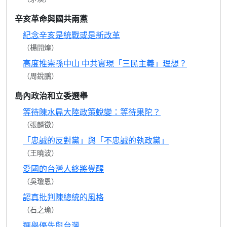
辛亥革命與國共兩黨
紀念辛亥是統戰或是新改革
（楊開煌）
高度推崇孫中山 中共實現「三民主義」理想？
（周銳鵬）
島內政治和立委選舉
等待陳水扁大陸政策蛻變：等待果陀？
（張麟徵）
「忠誠的反對黨」與「不忠誠的執政黨」
（王曉波）
愛國的台灣人終將覺醒
（吳瓊恩）
認真批判陳總統的風格
（石之瑜）
選舉優先與台灣