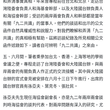
和弄清事實真相，年來曾專程前往台北和北京，走訪台
灣陸委會負責人和海基會幹部，以及大陸國台辦負責人
和海協會幹部；受訪的兩岸兩會負責人和幹部都是當年
有關「九二共識」的當事人，他們的談話和出示的公文
函件自然具權威性和說服力，對我們瞭解和弄清「九二
共識」的真相極有幫助。茲將訪談紀錄及所見相關公文
函件述錄如下，讀者自可辨明「九二共識」之來由。
五、六月間，筆者乘參加台北、香港、上海等地的學術
會議之便，專程走訪了台灣陸委會和大陸國台辦，與兩
岸兩會的有關負責人作正式的交流接觸。其中與大陸國
台辦的官式會見被安排在六月十三日下午進行，出席的
國台辦官員有孫亞夫、葉克冬、張壯民。
孫亞夫先生現任海協會副會長，亦是九二年兩岸兩會談
判時海協會的談判代表，對兩岸問題有深入的研究，尤