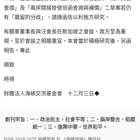
查證」及「兩岸間接掛號信函查詢與補償」二草案若仍
有「遺留的分歧」，請速函告以利我方研究。
有關辜董事長與汪會長在新加坡之會談，我方至為重
視。至於會談之相關事宜，本會當於積極研究後，另函
相告。專此
順致
時祺
財團法人海峽交流基金會 十二月三日◆
創刊宗旨：一、政治民主，社會平等；二、兩岸整合，祖國
統一；三、復興中華，世界和平。
ISSN 1018-1075 版權所有 © 《海峽評論》雜誌社