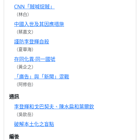
CNN「賊喊捉賊」
（林白）
中國入世及其因應措施
（蔡嘉文）
謹防李登輝自殺
（夏華海）
存同化異‧同一國號
（黃企之）
「廣告」與「新聞」混戰
（阿修伯）
通訊
李登輝和戈巴契夫、陳水扁和葉爾欽
（吳欽岳）
破解本土化之盲點
編後